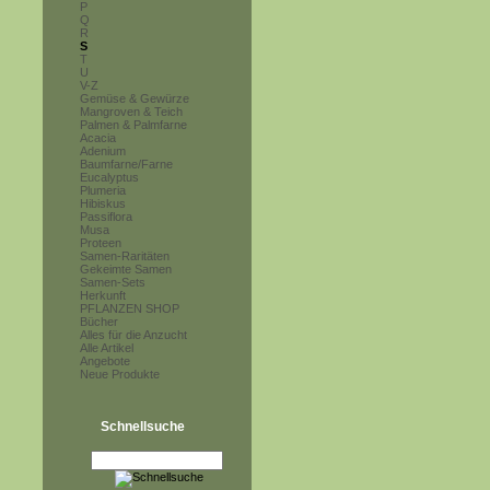
P
Q
R
S
T
U
V-Z
Gemüse & Gewürze
Mangroven & Teich
Palmen & Palmfarne
Acacia
Adenium
Baumfarne/Farne
Eucalyptus
Plumeria
Hibiskus
Passiflora
Musa
Proteen
Samen-Raritäten
Gekeimte Samen
Samen-Sets
Herkunft
PFLANZEN SHOP
Bücher
Alles für die Anzucht
Alle Artikel
Angebote
Neue Produkte
Schnellsuche