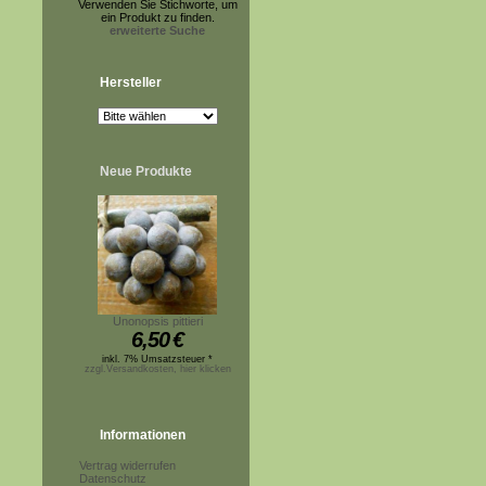
Verwenden Sie Stichworte, um
ein Produkt zu finden.
erweiterte Suche
Hersteller
Neue Produkte
Unonopsis pittieri
6,50
€
inkl. 7% Umsatzsteuer *
zzgl.Versandkosten, hier klicken
Informationen
Vertrag widerrufen
Datenschutz