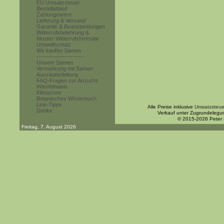
EU Umsatzsteuer
Bestellablauf
Zahlungsarten
Lieferung & Versand
Garantie & Beanstandungen
Widerrufsbelehrung &
Muster-Widerrufsformular
Umweltschutz
Wir kaufen Samen
------------------------
Unsere Samen
Vermehrung mit Samen
Aussaatanleitung
FAQ-Fragen zur Anzucht
Warnhinweis
Klimazone
Botanisches Wörterbuch
Link-Tipps
Alle Preise inklusive
Umsatzsteue
Danke
Verkauf unter Zugrundelegu
© 2015-2026 Peter
Freitag, 7. August 2026