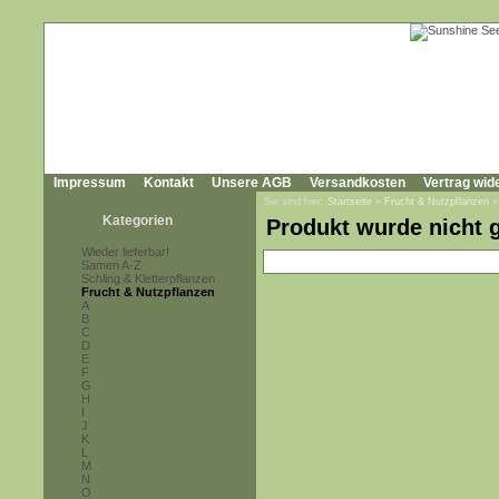
Impressum
Kontakt
Unsere AGB
Versandkosten
Vertrag wid
Sie sind hier:
Startseite
»
Frucht & Nutzpflanzen
Kategorien
Produkt wurde nicht 
Wieder lieferbar!
Samen A-Z
Schling & Kletterpflanzen
Frucht & Nutzpflanzen
A
B
C
D
E
F
G
H
I
J
K
L
M
N
O