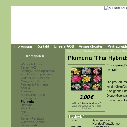
Impressum
Kontakt
Unsere AGB
Versandkosten
Vertrag wid
Sie sind hier:
Startseite
»
Plumeria
»
Plumeria 'Tha
Kategorien
Plumeria 'Thai Hybrid
Wieder lieferbar!
Frangipani, 
Samen A-Z
(10 Korn)
Schling & Kletterpflanzen
Frucht & Nutzpflanzen
Gemüse & Gewürze
Mangroven & Teich
Die großen, me
Palmen & Palmfarne
windmühlenför
Acacia
Zweigende und 
Adenium
Baumfarne/Farne
3,00
€
Diese Mischung
Eucalyptus
Formen und F
Plumeria
inkl. 7% Umsatzsteuer *
Hibiskus
zzgl.Versandkosten, hier
Passiflora
klicken
Musa
Proteen
Steckbrief
Samen-Raritäten
Familie:
Apocynaceae
Gekeimte Samen
Hundsgiftgewächse
Samen-Sets