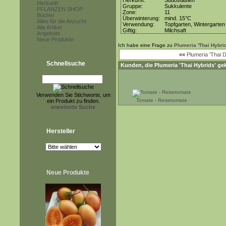
Herkunft:
Südostasien
Herkunft
Gruppe:
Sukkulente
PFLANZEN SHOP
Zone:
11
Bücher
Überwinterung:
mind. 15°C
Alles für die Anzucht
Verwendung:
Topfgarten, Wintergarten
Alle Artikel
Giftig:
Milchsaft
Angebote
Neue Produkte
Ich habe eine Frage zu
Plumeria 'Thai Hybri
««
Plumeria 'Thai 
Schnellsuche
Kunden, die
Plumeria 'Thai Hybrids'
gek
Verwenden Sie Stichworte, um
Tomate - Reisetomate
ein Produkt zu finden.
erweiterte Suche
Hersteller
Neue Produkte