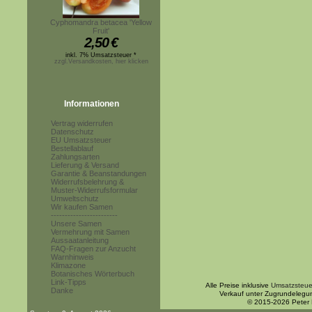
Cyphomandra betacea 'Yellow
Fruit'
2,50
€
inkl. 7% Umsatzsteuer *
zzgl.Versandkosten, hier klicken
Informationen
Vertrag widerrufen
Datenschutz
EU Umsatzsteuer
Bestellablauf
Zahlungsarten
Lieferung & Versand
Garantie & Beanstandungen
Widerrufsbelehrung &
Muster-Widerrufsformular
Umweltschutz
Wir kaufen Samen
------------------------
Unsere Samen
Vermehrung mit Samen
Aussaatanleitung
FAQ-Fragen zur Anzucht
Warnhinweis
Klimazone
Botanisches Wörterbuch
Link-Tipps
Alle Preise inklusive
Umsatzsteue
Danke
Verkauf unter Zugrundelegu
© 2015-2026 Peter