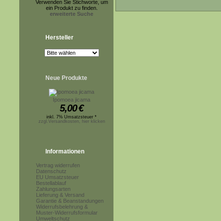
Verwenden Sie Stichworte, um
ein Produkt zu finden.
erweiterte Suche
Hersteller
Neue Produkte
Ipomoea jicama
5,00
€
inkl. 7% Umsatzsteuer *
zzgl.Versandkosten, hier klicken
Informationen
Vertrag widerrufen
Datenschutz
EU Umsatzsteuer
Bestellablauf
Zahlungsarten
Lieferung & Versand
Garantie & Beanstandungen
Widerrufsbelehrung &
Muster-Widerrufsformular
Umweltschutz