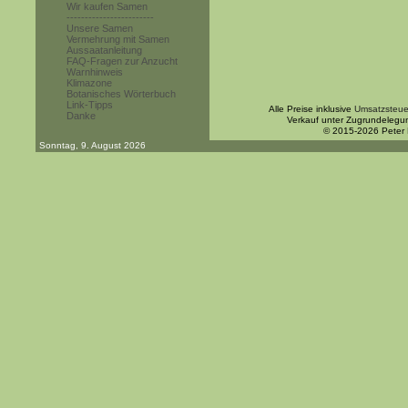
Wir kaufen Samen
------------------------
Unsere Samen
Vermehrung mit Samen
Aussaatanleitung
FAQ-Fragen zur Anzucht
Warnhinweis
Klimazone
Botanisches Wörterbuch
Link-Tipps
Alle Preise inklusive
Umsatzsteue
Danke
Verkauf unter Zugrundelegu
© 2015-2026 Peter
Sonntag, 9. August 2026