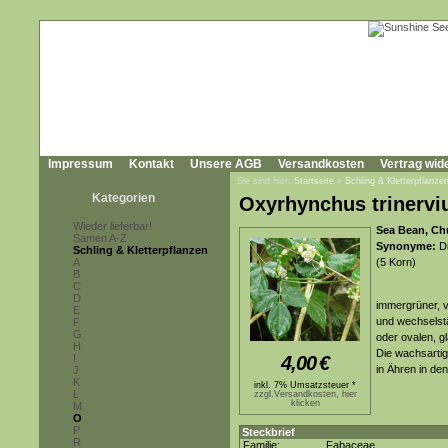
Impressum
Kontakt
Unsere AGB
Versandkosten
Vertrag wid
Sie sind hier:
Startseite
»
Schling & Kletterpflanze
Kategorien
Oxyrhynchus trinervi
Wieder lieferbar!
Sea Bean, Ch
Samen A-Z
Synonyme:
Di
Schling & Kletterpflanzen
A
(5 Korn)
B
C
D
immergrüner, v
E
und wechselstä
F
G
oder ovalen, g
H
Die wachsartig
I
4,00
€
in Ähren in den
J
K
inkl. 7% Umsatzsteuer *
L
zzgl.Versandkosten, hier
klicken
M
O
P
Steckbrief
R
Familie:
Fabaceae