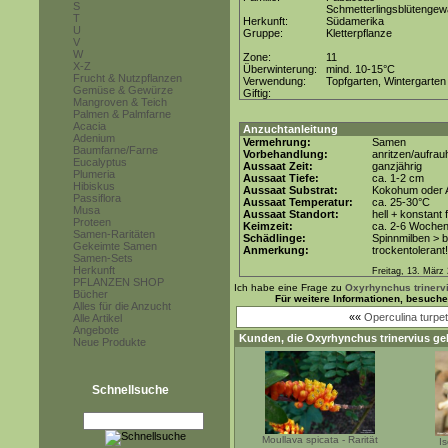
S
Schmetterlingsblütenge
T
Herkunft:
Südamerika
U
Gruppe:
Kletterpflanze
V
W
Zone:
11
X-Z
Überwinterung:
mind. 10-15°C
Frucht & Nutzpflanzen
Verwendung:
Topfgarten, Wintergarten
Gemüse & Gewürze
Giftig:
Mangroven & Teich
Palmen & Palmfarne
Acacia
Anzuchtanleitung
Adenium
Vermehrung:
Samen
Baumfarne/Farne
Vorbehandlung:
anritzen/aufra
Eucalyptus
Aussaat Zeit:
ganzjährig
Plumeria
Aussaat Tiefe:
ca. 1-2 cm
Hibiskus
Aussaat Substrat:
Kokohum oder A
Passiflora
Aussaat Temperatur:
ca. 25-30°C
Musa
Aussaat Standort:
hell + konstant 
Proteen
Keimzeit:
ca. 2-6 Woche
Samen-Raritäten
Schädlinge:
Spinnmilben > 
Gekeimte Samen
Anmerkung:
trockentolerant!
Samen-Sets
Herkunft
Freitag, 13. März
PFLANZEN SHOP
Ich habe eine Frage zu
Oxyrhynchus trinerv
Bücher
Für weitere Informationen, besuch
Alles für die Anzucht
««
Operculina turpe
Alle Artikel
Angebote
Kunden, die
Oxyrhynchus trinervius
gek
Neue Produkte
Schnellsuche
Moullava spicata - Rarität
I