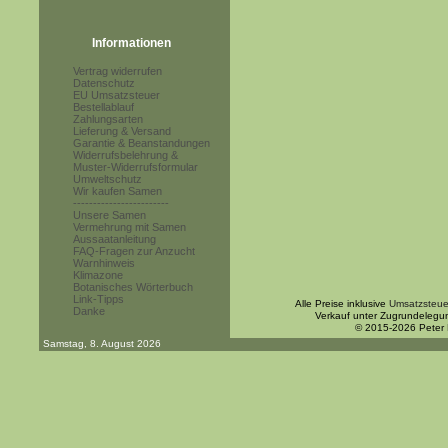
Informationen
Vertrag widerrufen
Datenschutz
EU Umsatzsteuer
Bestellablauf
Zahlungsarten
Lieferung & Versand
Garantie & Beanstandungen
Widerrufsbelehrung &
Muster-Widerrufsformular
Umweltschutz
Wir kaufen Samen
------------------------
Unsere Samen
Vermehrung mit Samen
Aussaatanleitung
FAQ-Fragen zur Anzucht
Warnhinweis
Klimazone
Botanisches Wörterbuch
Link-Tipps
Alle Preise inklusive
Umsatzsteue
Danke
Verkauf unter Zugrundelegu
© 2015-2026 Peter
Samstag, 8. August 2026