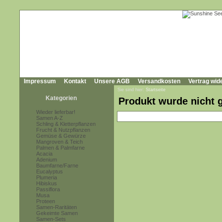
Impressum
Kontakt
Unsere AGB
Versandkosten
Vertrag wid
Sie sind hier:
Startseite
Kategorien
Produkt wurde nicht 
Wieder lieferbar!
Samen A-Z
Schling & Kletterpflanzen
Frucht & Nutzpflanzen
Gemüse & Gewürze
Mangroven & Teich
Palmen & Palmfarne
Acacia
Adenium
Baumfarne/Farne
Eucalyptus
Plumeria
Hibiskus
Passiflora
Musa
Proteen
Samen-Raritäten
Gekeimte Samen
Samen-Sets