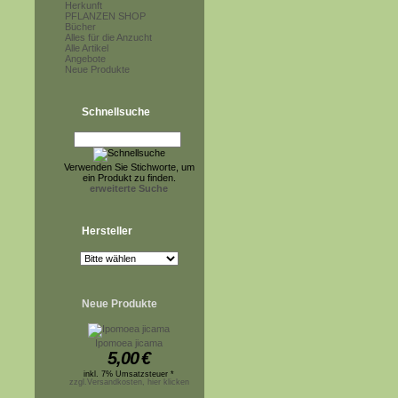
Herkunft
PFLANZEN SHOP
Bücher
Alles für die Anzucht
Alle Artikel
Angebote
Neue Produkte
Schnellsuche
Verwenden Sie Stichworte, um
ein Produkt zu finden.
erweiterte Suche
Hersteller
Neue Produkte
Ipomoea jicama
5,00
€
inkl. 7% Umsatzsteuer *
zzgl.Versandkosten, hier klicken