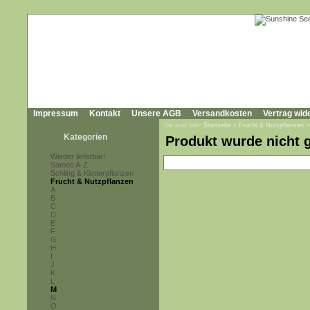
Impressum
Kontakt
Unsere AGB
Versandkosten
Vertrag wid
Sie sind hier:
Startseite
»
Frucht & Nutzpflanzen
Kategorien
Produkt wurde nicht 
Wieder lieferbar!
Samen A-Z
Schling & Kletterpflanzen
Frucht & Nutzpflanzen
A
B
C
D
E
F
G
H
I
J
K
L
M
N
O