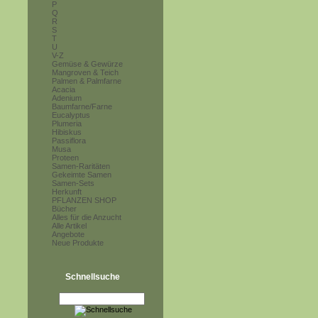
P
Q
R
S
T
U
V-Z
Gemüse & Gewürze
Mangroven & Teich
Palmen & Palmfarne
Acacia
Adenium
Baumfarne/Farne
Eucalyptus
Plumeria
Hibiskus
Passiflora
Musa
Proteen
Samen-Raritäten
Gekeimte Samen
Samen-Sets
Herkunft
PFLANZEN SHOP
Bücher
Alles für die Anzucht
Alle Artikel
Angebote
Neue Produkte
Schnellsuche