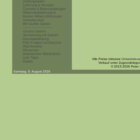
Zahlungsarten
Lieferung & Versand
Garantie & Beanstandungen
Widerrufsbelehrung &
Muster-Widerrufsformular
Umweltschutz
Wir kaufen Samen
------------------------
Unsere Samen
Vermehrung mit Samen
Aussaatanleitung
FAQ-Fragen zur Anzucht
Warnhinweis
Klimazone
Botanisches Wörterbuch
Link-Tipps
Alle Preise inklusive
Umsatzsteue
Danke
Verkauf unter Zugrundelegu
© 2015-2026 Peter
Samstag, 8. August 2026