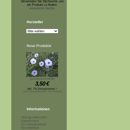
Verwenden Sie Stichworte, um
ein Produkt zu finden.
erweiterte Suche
Hersteller
Neue Produkte
Ipomoea ternifolia
3,50
€
inkl. 7% Umsatzsteuer *
zzgl.Versandkosten, hier klicken
Informationen
Vertrag widerrufen
Datenschutz
EU Umsatzsteuer
Bestellablauf