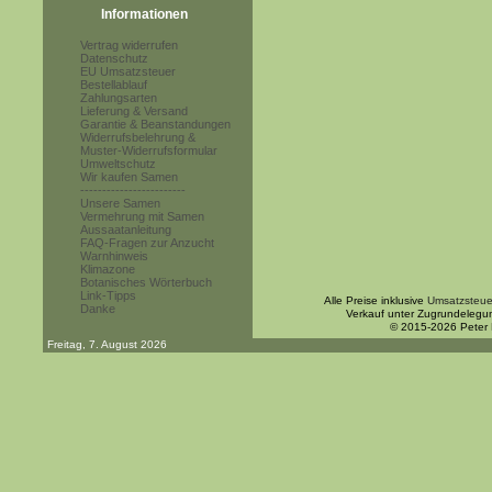
Informationen
Vertrag widerrufen
Datenschutz
EU Umsatzsteuer
Bestellablauf
Zahlungsarten
Lieferung & Versand
Garantie & Beanstandungen
Widerrufsbelehrung &
Muster-Widerrufsformular
Umweltschutz
Wir kaufen Samen
------------------------
Unsere Samen
Vermehrung mit Samen
Aussaatanleitung
FAQ-Fragen zur Anzucht
Warnhinweis
Klimazone
Botanisches Wörterbuch
Link-Tipps
Alle Preise inklusive
Umsatzsteue
Danke
Verkauf unter Zugrundelegu
© 2015-2026 Peter
Freitag, 7. August 2026