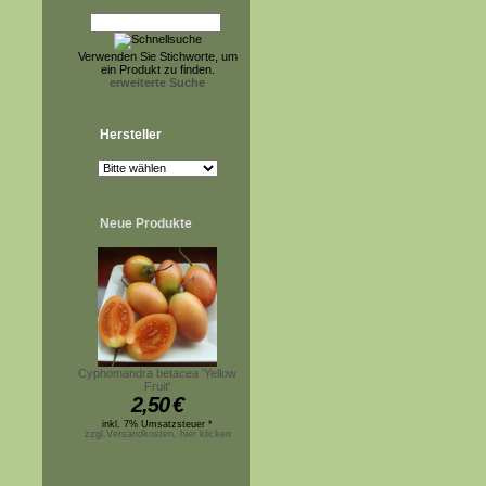
Verwenden Sie Stichworte, um
ein Produkt zu finden.
erweiterte Suche
Hersteller
Neue Produkte
Cyphomandra betacea 'Yellow
Fruit'
2,50
€
inkl. 7% Umsatzsteuer *
zzgl.Versandkosten, hier klicken