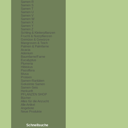
Samen R
Samen S
Samen T
Samen U
Samen V
Samen W
Samen X
Samen Y
Samen Z
Schling & Kletterpflanzen
Frucht & Nutzpflanzen
Gemüse & Gewürze
Mangroven & Teich
Palmen & Palmfarne
Acacia
Adenium
Baumfarne/Farne
Eucalyptus
Plumeria
Hibiskus
Passiflora
Musa
Proteen
Samen-Raritäten
Gekeimte Samen
Samen-Sets
Herkunft
PFLANZEN SHOP
Bücher
Alles für die Anzucht
Alle Artikel
Angebote
Neue Produkte
Schnellsuche