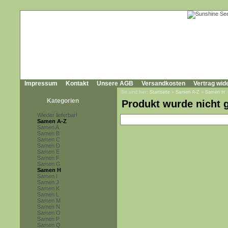
Impressum
Kontakt
Unsere AGB
Versandkosten
Vertrag wid
Sie sind hier:
Startseite
»
Samen A-Z
»
Samen H
Kategorien
Produkt wurde nicht 
Wieder lieferbar!
Samen A-Z
Samen A
Samen B
Samen C
Samen D
Samen E
Samen F
Samen G
Samen H
Samen I
Samen J
Samen K
Samen L
Samen M
Samen N
Samen O
Samen P
Samen Q