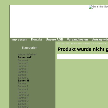
Impressum
Kontakt
Unsere AGB
Versandkosten
Vertrag wid
Sie sind hier:
Startseite
»
Samen A-Z
»
Samen H
Kategorien
Produkt wurde nicht 
Wieder lieferbar!
Samen A-Z
Samen A
Samen B
Samen C
Samen D
Samen E
Samen F
Samen G
Samen H
Samen I
Samen J
Samen K
Samen L
Samen M
Samen N
Samen O
Samen P
Samen Q