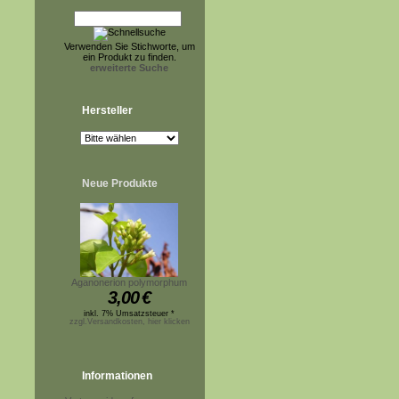
Verwenden Sie Stichworte, um
ein Produkt zu finden.
erweiterte Suche
Hersteller
Neue Produkte
Aganonerion polymorphum
3,00
€
inkl. 7% Umsatzsteuer *
zzgl.Versandkosten, hier klicken
Informationen