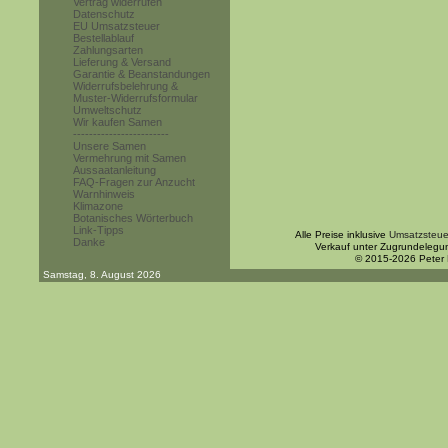
Vertrag widerrufen
Datenschutz
EU Umsatzsteuer
Bestellablauf
Zahlungsarten
Lieferung & Versand
Garantie & Beanstandungen
Widerrufsbelehrung &
Muster-Widerrufsformular
Umweltschutz
Wir kaufen Samen
------------------------
Unsere Samen
Vermehrung mit Samen
Aussaatanleitung
FAQ-Fragen zur Anzucht
Warnhinweis
Klimazone
Botanisches Wörterbuch
Link-Tipps
Alle Preise inklusive
Umsatzsteue
Danke
Verkauf unter Zugrundelegu
© 2015-2026 Peter
Samstag, 8. August 2026