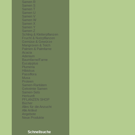
Samen R
Samen S
Samen T
Samen U
Samen V
Samen W
Samen X
Samen Y
Samen Z
Schling & Kletterpflanzen
Frucht & Nutzpflanzen
Gemüse & Gewürze
Mangroven & Teich
Palmen & Palmfarne
Acacia
Adenium
Baumfarne/Farne
Eucalyptus
Plumeria
Hibiskus
Passiflora
Musa
Proteen
Samen-Raritäten
Gekeimte Samen
Samen-Sets
Herkunft
PFLANZEN SHOP
Bücher
Alles für die Anzucht
Alle Artikel
Angebote
Neue Produkte
Schnellsuche