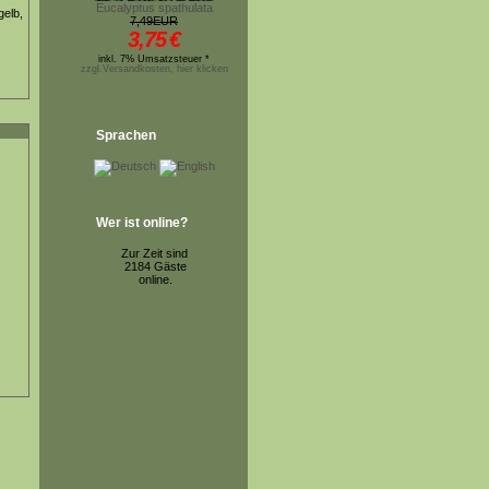
Eucalyptus spathulata
gelb,
7,49EUR
3,75
€
inkl. 7% Umsatzsteuer *
zzgl.Versandkosten, hier klicken
Sprachen
Wer ist online?
Zur Zeit sind
2184 Gäste
online.