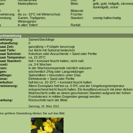
unft:
Nordamerika
Duft:
ja
ppe:
Kletterpflanze
Blüte:
gelb, gold, hellgelb, zitronen
dunkelgelb, ocker
e:
6
Blütezeit:
winterung:
bis zu -10°C mit Winterschutz
Früchte:
wendung:
Garten, Topfgarten,
Standort:
sonnig-halbschattig
Wintergarten
g:
in allen Teilen!
Rarität:
uchtanleitung
mehrung:
Samen/Stecklinge
behandlung:
0
aat Zeit:
ganzjährig > Frühjahr bevorzugt
aat Tiefe:
nur leicht mit Substrat bedecken
aat Substrat:
Kokohum oder Anzuchterde + Sand oder Perlite
saat Temperatur:
ca. 22-25°C
aat Standort:
hell + konstant feucht halten, nicht naß
zeit:
ca. 3-6 Wochen
ssen:
in der Wachstumsperiode reichlich wässern
gen:
wöchentlich 2%ig oder Langzeitdünger
dlinge:
Spinnmilben > besonders unter Glas
trat:
Einheitserde + Sand oder Perlite
erkultur:
hell bei ca. 10-15°C + konstant feucht halten
rwinterung:
Ältere Exemplare hell bei ca. 0-5ºC und der Umgebungstemperatur
entsprechend leicht feucht halten. Ein Auspflanzversuch mit einer dicken
Mulchschicht sollte an einem geschützten Standort aufgrund der hohen
Frosttoleranz in milden Gegenden gewagt werden.
erkung:
Rückschnitt nach der Blüte
Samstag, 24. März 2012
ine größere Darstellung klicken Sie auf das Bild.