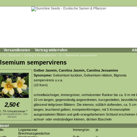
Versandkosten
Vertrag widerrufen
All
d hier:
Startseite
»
Schling & Kletterpflanzen
»
G
»
Gelsemium sempervirens
lsemium sempervirens
Gelber Jasmin, Carolina Jasmin, Carolina Jessamine
Synonyme:
Gelsemium lucidum, Gelsemium nitidum, Bignonia
sempervirens u.v.a.
(10 Korn)
schnellwüchsiger, immergrüner, verholzender Ranker bis ca. 6 m mit 
10 cm langen, gegenständig angeordneten, kurzgestielten, lanzettlich
2,50
€
glänzend tiefgrünen Blättern. Die intensiv, süßlich duftenden, ca. 5 cm
langen, leuchtend gelben, trompetenförmigen, mit 5 Kronenzipfeln
kl. 7% Umsatzsteuer *
gl.Versandkosten, hier
ausgestatteten Blüten und gelb-orangefarbenem Schlund erscheinen i
klicken
achsel- oder endständigen kleinen, dichten Büscheln
kbrief
lie:
Loganiaceae
Immergrün:
ja
Brechnussgewächse