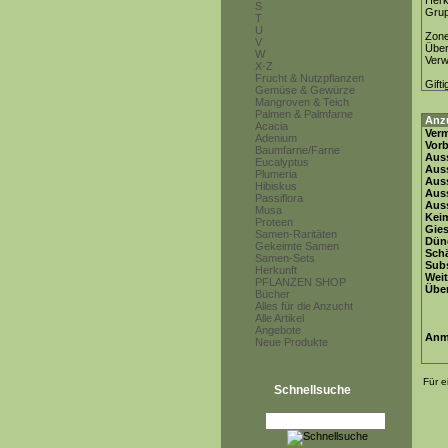
Herk
S
Gru
T
U
Zon
V
Über
W
Ver
X-Z
Frucht & Nutzpflanzen
Gifti
Gemüse & Gewürze
Mangroven & Teich
Palmen & Palmfarne
Anz
Acacia
Ver
Adenium
Vor
Baumfarne/Farne
Auss
Eucalyptus
Auss
Plumeria
Auss
Hibiskus
Aus
Passiflora
Auss
Musa
Keim
Proteen
Gie
Samen-Raritäten
Dün
Gekeimte Samen
Schä
Samen-Sets
Subs
Herkunft
Weit
PFLANZEN SHOP
Übe
Bücher
Alles für die Anzucht
Alle Artikel
Angebote
Anm
Neue Produkte
Für e
Schnellsuche