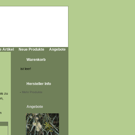
e Artikel
Neue Produkte
Angebote
Warenkorb
ist leer!
Hersteller Info
-
Mehr Produkte
bis zu
en,
Angebote
n