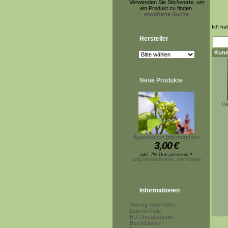
Verwenden Sie Stichworte, um
ein Produkt zu finden.
erweiterte Suche
Ich ha
Hersteller
Kund
Neue Produkte
Ha
Aganonerion polymorphum
3,00
€
inkl. 7% Umsatzsteuer *
zzgl.Versandkosten, hier klicken
Informationen
Vertrag widerrufen
Datenschutz
EU Umsatzsteuer
Bestellablauf