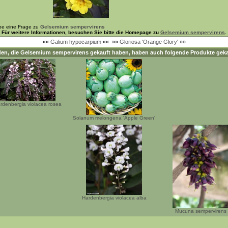
be eine Frage zu
Gelsemium sempervirens
Für weitere Informationen, besuchen Sie bitte die Homepage zu
Gelsemium sempervirens
.
««
Galium hypocarpium
««
»»
Gloriosa 'Orange Glory'
»»
en, die
Gelsemium sempervirens
gekauft haben, haben auch folgende Produkte geka
rdenbergia violacea rosea
Solanum melongena 'Apple Green'
Hardenbergia violacea alba
Mucuna sempervirens