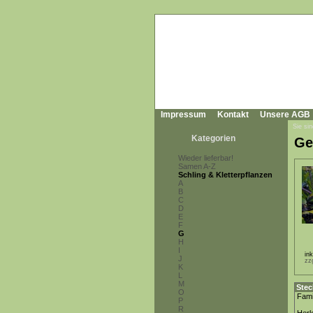
Impressum
Kontakt
Unsere AGB
Sie sin
Kategorien
Ge
Wieder lieferbar!
Samen A-Z
Schling & Kletterpflanzen
A
B
C
D
E
F
G
H
I
in
J
zz
K
L
M
Stec
O
Fami
P
R