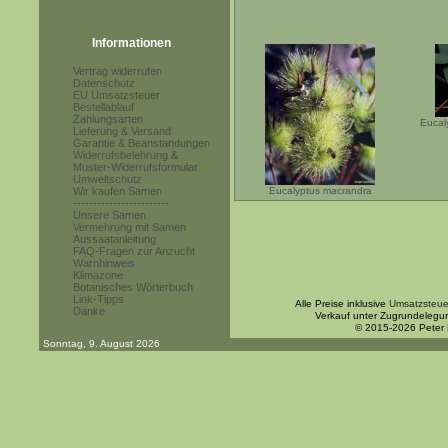
Informationen
Vertrag widerrufen
Datenschutz
EU Umsatzsteuer
Bestellablauf
Zahlungsarten
Eucal
Lieferung & Versand
Garantie & Beanstandungen
Widerrufsbelehrung &
Muster-Widerrufsformular
Umweltschutz
Wir kaufen Samen
Eucalyptus macrandra
------------------------
Unsere Samen
Vermehrung mit Samen
Aussaatanleitung
FAQ-Fragen zur Anzucht
Warnhinweis
Klimazone
Botanisches Wörterbuch
Link-Tipps
Alle Preise inklusive
Umsatzsteue
Danke
Verkauf unter Zugrundelegu
© 2015-2026 Peter
Sonntag, 9. August 2026