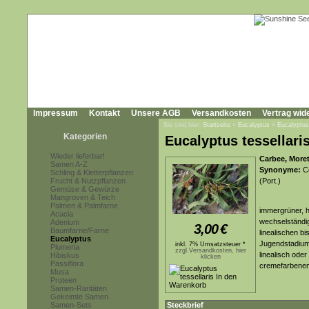
Impressum
Kontakt
Unsere AGB
Versandkosten
Vertrag wid
Sie sind hier:
Startseite
»
Eucalyptus
»
Eucalyptus 
Kategorien
Eucalyptus tessellari
Wieder lieferbar!
Carbee, More
Samen A-Z
Synonyme:
Co
Schling & Kletterpflanzen
Frucht & Nutzpflanzen
(Port.)
Gemüse & Gewürze
Mangroven & Teich
Palmen & Palmfarne
immergrüner, h
Acacia
wechselständig
Adenium
3,00
€
Baumfarne/Farne
linealischen bi
Eucalyptus
Jugendstadium 
inkl. 7% Umsatzsteuer *
Plumeria
zzgl.Versandkosten, hier
linealisch ode
Hibiskus
klicken
Passiflora
cremefarbenen 
Musa
Proteen
Samen-Raritäten
Gekeimte Samen
Samen-Sets
Steckbrief