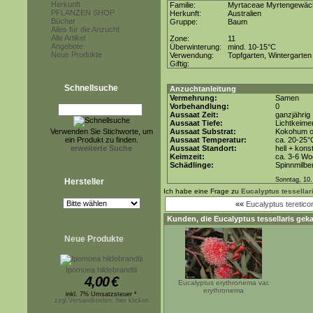
Herkunft
Familie:
Myrtaceae Myrtengewäc
PFLANZEN SHOP
Herkunft:
Australien
Bücher
Gruppe:
Baum
Alles für die Anzucht
Alle Artikel
Zone:
11
Angebote
Überwinterung:
mind. 10-15°C
Neue Produkte
Verwendung:
Topfgarten, Wintergarten
Giftig:
Schnellsuche
Anzuchtanleitung
Vermehrung:
Samen
Vorbehandlung:
0
Aussaat Zeit:
ganzjährig
Aussaat Tiefe:
Lichtkeimer
Verwenden Sie Stichworte, um
Aussaat Substrat:
Kokohum od
ein Produkt zu finden.
Aussaat Temperatur:
ca. 20-25°
erweiterte Suche
Aussaat Standort:
hell + kons
Keimzeit:
ca. 3-6 W
Schädlinge:
Spinnmilbe
Sonntag, 10.
Hersteller
Ich habe eine Frage zu
Eucalyptus tessellar
««
Eucalyptus tereticor
Kunden, die
Eucalyptus tessellaris
geka
Neue Produkte
Ipomoea hildebrandtii
4,00
€
Eucalyptus erythronema var.
erythronema
inkl. 7% Umsatzsteuer *
zzgl.Versandkosten, hier klicken