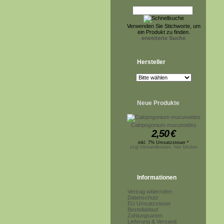
Verwenden Sie Stichworte, um
ein Produkt zu finden.
erweiterte Suche
Hersteller
Neue Produkte
Calopogonium mucunoides
2,50
€
inkl. 7% Umsatzsteuer *
zzgl.Versandkosten, hier klicken
Informationen
Vertrag widerrufen
Datenschutz
EU Umsatzsteuer
Bestellablauf
Zahlungsarten
Lieferung & Versand