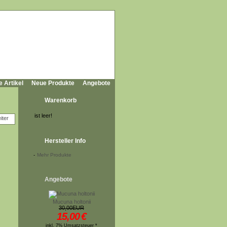
e Artikel
Neue Produkte
Angebote
Warenkorb
ist leer!
Hersteller Info
-
Mehr Produkte
Angebote
Mucuna holtonii
30,00EUR
15,00
€
inkl. 7% Umsatzsteuer *