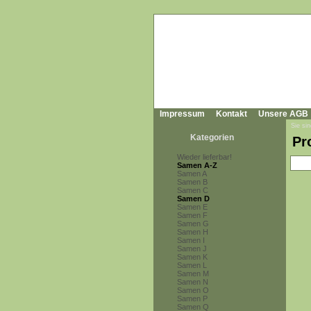
Impressum
Kontakt
Unsere AGB
Sie sin
Kategorien
Pr
Wieder lieferbar!
Samen A-Z
Samen A
Samen B
Samen C
Samen D
Samen E
Samen F
Samen G
Samen H
Samen I
Samen J
Samen K
Samen L
Samen M
Samen N
Samen O
Samen P
Samen Q