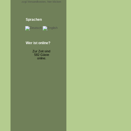
zzgl.Versandkosten, hier klicken
Sprachen
Wer ist online?
Zur Zeit sind
582 Gäste
online.