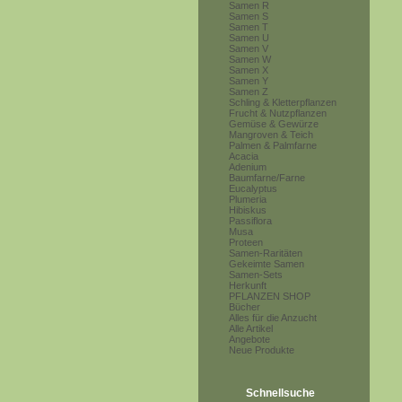
Samen R
Samen S
Samen T
Samen U
Samen V
Samen W
Samen X
Samen Y
Samen Z
Schling & Kletterpflanzen
Frucht & Nutzpflanzen
Gemüse & Gewürze
Mangroven & Teich
Palmen & Palmfarne
Acacia
Adenium
Baumfarne/Farne
Eucalyptus
Plumeria
Hibiskus
Passiflora
Musa
Proteen
Samen-Raritäten
Gekeimte Samen
Samen-Sets
Herkunft
PFLANZEN SHOP
Bücher
Alles für die Anzucht
Alle Artikel
Angebote
Neue Produkte
Schnellsuche