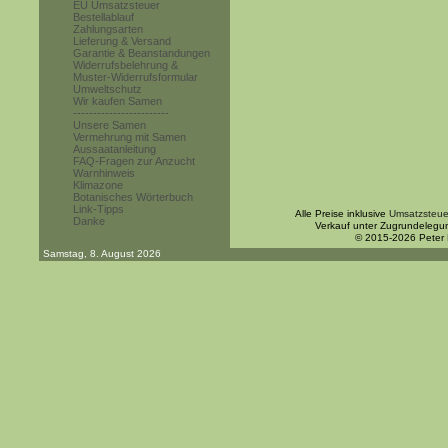
EU Umsatzsteuer
Bestellablauf
Zahlungsarten
Lieferung & Versand
Garantie & Beanstandungen
Widerrufsbelehrung &
Muster-Widerrufsformular
Umweltschutz
Wir kaufen Samen
------------------------
Unsere Samen
Vermehrung mit Samen
Aussaatanleitung
FAQ-Fragen zur Anzucht
Warnhinweis
Klimazone
Botanisches Wörterbuch
Link-Tipps
Alle Preise inklusive
Umsatzsteue
Danke
Verkauf unter Zugrundelegu
© 2015-2026 Peter
Samstag, 8. August 2026