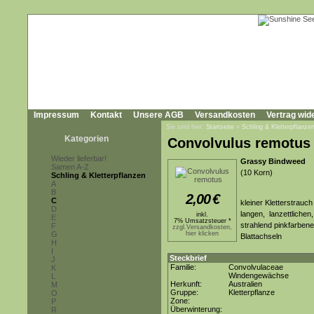
Impressum
Kontakt
Unsere AGB
Versandkosten
Vertrag wid
Sie sind hier:
Startseite
»
Schling & Kletterpflanze
Kategorien
Convolvulus remotus
Wieder lieferbar!
Grassy Bindweed
Samen A-Z
(10 Korn)
Schling & Kletterpflanzen
A
B
2,00
€
C
kleiner Kletterstrauc
D
langen, lanzettlichen,
inkl.
E
7% Umsatzsteuer *
strahlend pinkfarbene
F
zzgl.Versandkosten,
G
hier klicken
Blattachseln
H
I
Steckbrief
J
Familie:
Convolvulaceae
K
Windengewächse
L
Herkunft:
Australien
M
Gruppe:
Kletterpflanze
O
Zone:
P
Überwinterung:
R