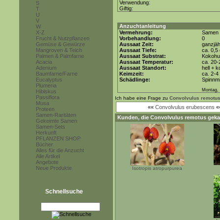
Verwendung:
S
Giftig:
T
U
V
Anzuchtanleitung
W
X-Z
Vermehrung:
Samen
Frucht & Nutzpflanzen
Vorbehandlung:
0
Gemüse & Gewürze
Aussaat Zeit:
ganzjäh
Mangroven & Teich
Aussaat Tiefe:
ca. 0,5
Palmen & Palmfarne
Aussaat Substrat:
Kokohum
Acacia
Aussaat Temperatur:
ca. 20-
Adenium
Aussaat Standort:
hell + 
Baumfarne/Farne
Keimzeit:
ca. 2-
Eucalyptus
Schädlinge:
Spinnmi
Plumeria
Montag, 
Hibiskus
Passiflora
Ich habe eine Frage zu
Convolvulus remotu
Musa
««
Convolvulus erubescens
«
Proteen
Samen-Raritäten
Kunden, die
Convolvulus remotus
geka
Gekeimte Samen
Samen-Sets
Herkunft
PFLANZEN SHOP
Bücher
Alles für die Anzucht
Alle Artikel
Angebote
Neue Produkte
Isotropis atropurpurea
Schnellsuche