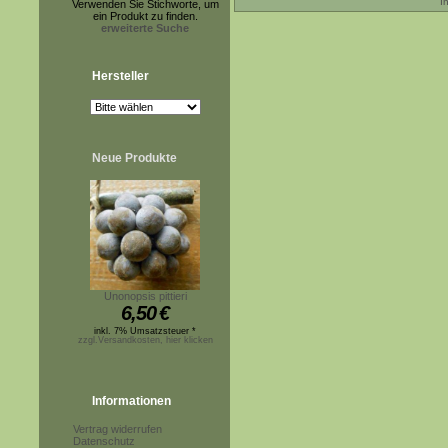
I
Verwenden Sie Stichworte, um
ein Produkt zu finden.
erweiterte Suche
Hersteller
Neue Produkte
Unonopsis pittieri
6,50
€
inkl. 7% Umsatzsteuer *
zzgl.Versandkosten, hier klicken
Informationen
Vertrag widerrufen
Datenschutz