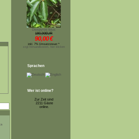
Diospyros lotus
180,00EUR
90,00
€
inkl. 7% Umsatzsteuer *
zzgl.Versandkosten, hier klicken
Sprachen
Wer ist online?
Zur Zeit sind
2211 Gäste
online.