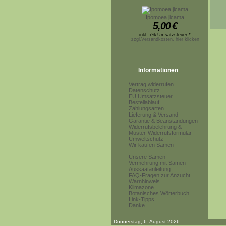
Ipomoea jicama
5,00
€
inkl. 7% Umsatzsteuer *
zzgl.Versandkosten, hier klicken
Informationen
Vertrag widerrufen
Datenschutz
EU Umsatzsteuer
Bestellablauf
Zahlungsarten
Lieferung & Versand
Garantie & Beanstandungen
Widerrufsbelehrung &
Muster-Widerrufsformular
Umweltschutz
Wir kaufen Samen
------------------------
Unsere Samen
Vermehrung mit Samen
Aussaatanleitung
FAQ-Fragen zur Anzucht
Warnhinweis
Klimazone
Botanisches Wörterbuch
Link-Tipps
Danke
Donnerstag, 6. August 2026