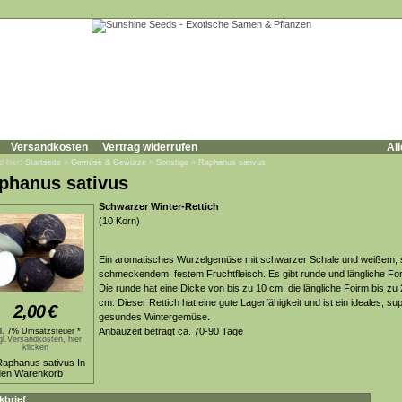
Versandkosten
Vertrag widerrufen
All
d hier:
Startseite
»
Gemüse & Gewürze
»
Sonstige
»
Raphanus sativus
phanus sativus
Schwarzer Winter-Rettich
(10 Korn)
Ein aromatisches Wurzelgemüse mit schwarzer Schale und weißem, 
schmeckendem, festem Fruchtfleisch. Es gibt runde und längliche Fo
Die runde hat eine Dicke von bis zu 10 cm, die längliche Foirm bis zu
cm. Dieser Rettich hat eine gute Lagerfähigkeit und ist ein ideales, su
2,00
€
gesundes Wintergemüse.
Anbauzeit beträgt ca. 70-90 Tage
kl. 7% Umsatzsteuer *
gl.Versandkosten, hier
klicken
kbrief