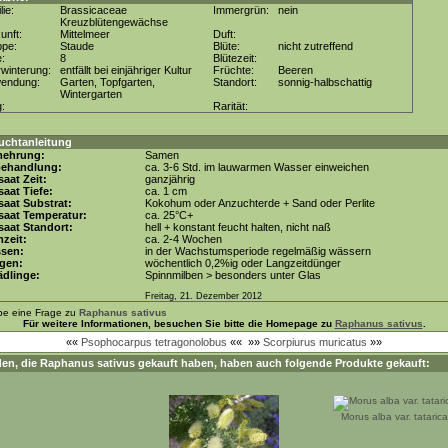
lie:
Brassicaceae
Immergrün:
nein
Kreuzblütengewächse
unft:
Mittelmeer
Duft:
ppe:
Staude
Blüte:
nicht zutreffend
e:
8
Blütezeit:
winterung:
entfällt bei einjähriger Kultur
Früchte:
Beeren
wendung:
Garten, Topfgarten,
Standort:
sonnig-halbschattig
Wintergarten
g:
Rarität:
uchtanleitung
mehrung:
Samen
behandlung:
ca. 3-6 Std. im lauwarmen Wasser einweichen
aat Zeit:
ganzjährig
aat Tiefe:
ca. 1 cm
aat Substrat:
Kokohum oder Anzuchterde + Sand oder Perlite
saat Temperatur:
ca. 25°C+
aat Standort:
hell + konstant feucht halten, nicht naß
zeit:
ca. 2-4 Wochen
ssen:
in der Wachstumsperiode regelmäßig wässern
gen:
wöchentlich 0,2%ig oder Langzeitdünger
dlinge:
Spinnmilben > besonders unter Glas
Freitag, 21. Dezember 2012
be eine Frage zu
Raphanus sativus
Für weitere Informationen, besuchen Sie bitte die Homepage zu
Raphanus sativus
.
««
Psophocarpus tetragonolobus
««
»»
Scorpiurus muricatus
»»
en, die
Raphanus sativus
gekauft haben, haben auch folgende Produkte gekauft:
Morus alba var. tatarica