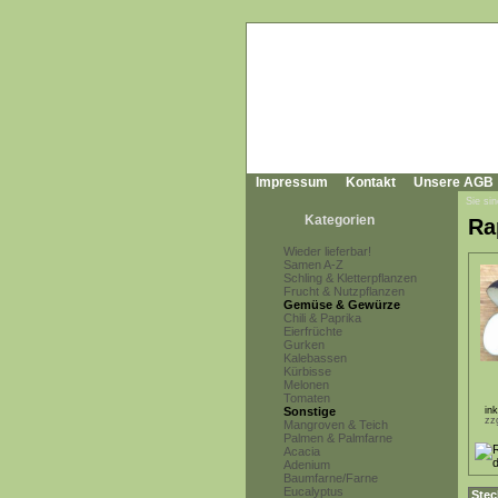
Impressum
Kontakt
Unsere AGB
Sie sin
Kategorien
Ra
Wieder lieferbar!
Samen A-Z
Schling & Kletterpflanzen
Frucht & Nutzpflanzen
Gemüse & Gewürze
Chili & Paprika
Eierfrüchte
Gurken
Kalebassen
Kürbisse
Melonen
Tomaten
Sonstige
in
zz
Mangroven & Teich
Palmen & Palmfarne
Acacia
Adenium
Baumfarne/Farne
Eucalyptus
Stec