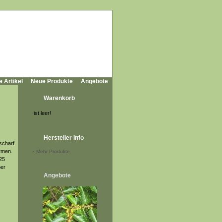
e Artikel
Neue Produkte
Angebote
Warenkorb
ist leer!
Hersteller Info
scharf
rmen.
-
Mehr Produkte
 25
per
Angebote