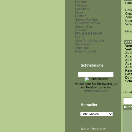
Plumeria
Fami
Hibiskus
Passiflora
Herk
Musa
Gru
Proteen
Zon
Samen-Raritäten
Über
Gekeimte Samen
Ver
Samen-Sets
Herkunft
Gifti
PFLANZEN SHOP
Bücher
Alles für die Anzucht
Anz
Alle Artikel
Ver
Angebote
Vor
Neue Produkte
Auss
Auss
Auss
Aus
Schnellsuche
Auss
Keim
Gie
Dün
Schä
Verwenden Sie Stichworte, um
ein Produkt zu finden.
erweiterte Suche
Ich ha
Hersteller
Kund
Neue Produkte