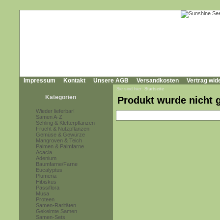
Impressum
Kontakt
Unsere AGB
Versandkosten
Vertrag wid
Sie sind hier:
Startseite
Kategorien
Produkt wurde nicht 
Wieder lieferbar!
Samen A-Z
Schling & Kletterpflanzen
Frucht & Nutzpflanzen
Gemüse & Gewürze
Mangroven & Teich
Palmen & Palmfarne
Acacia
Adenium
Baumfarne/Farne
Eucalyptus
Plumeria
Hibiskus
Passiflora
Musa
Proteen
Samen-Raritäten
Gekeimte Samen
Samen-Sets