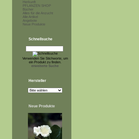
Herkunft
PFLANZEN SHOP
Bücher
Alles für die Anzucht
Alle Artikel
Angebote
Neue Produkte
Schnellsuche
Verwenden Sie Stichworte, um
ein Produkt zu finden.
erweiterte Suche
Hersteller
Neue Produkte