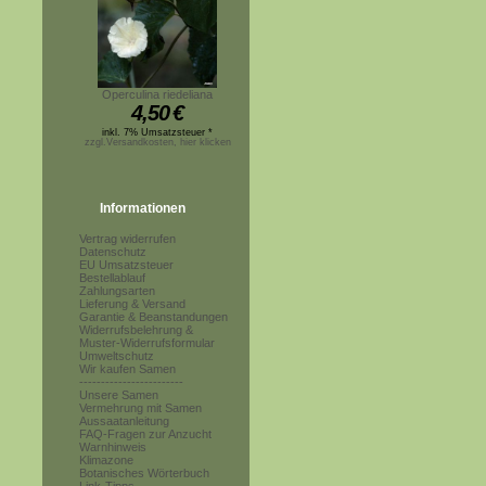
Operculina riedeliana
4,50
€
inkl. 7% Umsatzsteuer *
zzgl.Versandkosten, hier klicken
Informationen
Vertrag widerrufen
Datenschutz
EU Umsatzsteuer
Bestellablauf
Zahlungsarten
Lieferung & Versand
Garantie & Beanstandungen
Widerrufsbelehrung &
Muster-Widerrufsformular
Umweltschutz
Wir kaufen Samen
------------------------
Unsere Samen
Vermehrung mit Samen
Aussaatanleitung
FAQ-Fragen zur Anzucht
Warnhinweis
Klimazone
Botanisches Wörterbuch