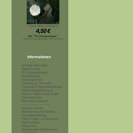
Operculina riedeliana
4,50
€
inkl. 7% Umsatzsteuer *
zzgl.Versandkosten, hier klicken
Informationen
Vertrag widerrufen
Datenschutz
EU Umsatzsteuer
Bestellablauf
Zahlungsarten
Lieferung & Versand
Garantie & Beanstandungen
Widerrufsbelehrung &
Muster-Widerrufsformular
Umweltschutz
Wir kaufen Samen
------------------------
Unsere Samen
Vermehrung mit Samen
Aussaatanleitung
FAQ-Fragen zur Anzucht
Warnhinweis
Klimazone
Botanisches Wörterbuch