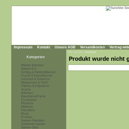
Impressum
Kontakt
Unsere AGB
Versandkosten
Vertrag wid
Sie sind hier:
Startseite
Kategorien
Produkt wurde nicht 
Wieder lieferbar!
Samen A-Z
Schling & Kletterpflanzen
Frucht & Nutzpflanzen
Gemüse & Gewürze
Mangroven & Teich
Palmen & Palmfarne
Acacia
Adenium
Baumfarne/Farne
Eucalyptus
Plumeria
Hibiskus
Passiflora
Musa
Proteen
Samen-Raritäten
Gekeimte Samen
Samen-Sets