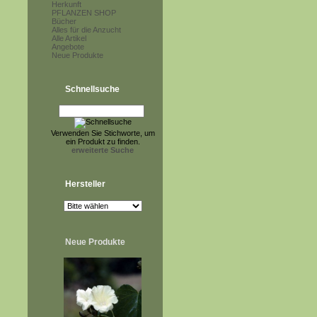
Herkunft
PFLANZEN SHOP
Bücher
Alles für die Anzucht
Alle Artikel
Angebote
Neue Produkte
Schnellsuche
Verwenden Sie Stichworte, um
ein Produkt zu finden.
erweiterte Suche
Hersteller
Neue Produkte