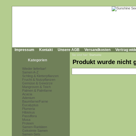
Impressum
Kontakt
Unsere AGB
Versandkosten
Vertrag wid
Sie sind hier:
Startseite
Kategorien
Produkt wurde nicht 
Wieder lieferbar!
Samen A-Z
Schling & Kletterpflanzen
Frucht & Nutzpflanzen
Gemüse & Gewürze
Mangroven & Teich
Palmen & Palmfarne
Acacia
Adenium
Baumfarne/Farne
Eucalyptus
Plumeria
Hibiskus
Passiflora
Musa
Proteen
Samen-Raritäten
Gekeimte Samen
Samen-Sets