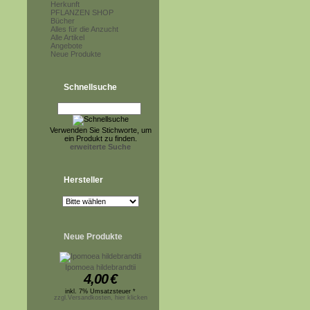
Herkunft
PFLANZEN SHOP
Bücher
Alles für die Anzucht
Alle Artikel
Angebote
Neue Produkte
Schnellsuche
Verwenden Sie Stichworte, um
ein Produkt zu finden.
erweiterte Suche
Hersteller
Neue Produkte
Ipomoea hildebrandtii
4,00
€
inkl. 7% Umsatzsteuer *
zzgl.Versandkosten, hier klicken