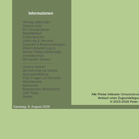
Informationen
Vertrag widerrufen
Datenschutz
EU Umsatzsteuer
Bestellablauf
Zahlungsarten
Lieferung & Versand
Garantie & Beanstandungen
Widerrufsbelehrung &
Muster-Widerrufsformular
Umweltschutz
Wir kaufen Samen
------------------------
Unsere Samen
Vermehrung mit Samen
Aussaatanleitung
FAQ-Fragen zur Anzucht
Warnhinweis
Klimazone
Botanisches Wörterbuch
Link-Tipps
Alle Preise inklusive
Umsatzsteue
Danke
Verkauf unter Zugrundelegu
© 2015-2026 Peter
Samstag, 8. August 2026