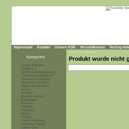
Impressum
Kontakt
Unsere AGB
Versandkosten
Vertrag wid
Sie sind hier:
Startseite
Kategorien
Produkt wurde nicht 
Wieder lieferbar!
Samen A-Z
Schling & Kletterpflanzen
Frucht & Nutzpflanzen
Gemüse & Gewürze
Mangroven & Teich
Palmen & Palmfarne
Acacia
Adenium
Baumfarne/Farne
Eucalyptus
Plumeria
Hibiskus
Passiflora
Musa
Proteen
Samen-Raritäten
Gekeimte Samen
Samen-Sets