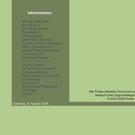
Informationen
Vertrag widerrufen
Datenschutz
EU Umsatzsteuer
Bestellablauf
Zahlungsarten
Lieferung & Versand
Garantie & Beanstandungen
Widerrufsbelehrung &
Muster-Widerrufsformular
Umweltschutz
Wir kaufen Samen
------------------------
Unsere Samen
Vermehrung mit Samen
Aussaatanleitung
FAQ-Fragen zur Anzucht
Warnhinweis
Klimazone
Botanisches Wörterbuch
Link-Tipps
Alle Preise inklusive
Umsatzsteue
Danke
Verkauf unter Zugrundelegu
© 2015-2026 Peter
Samstag, 8. August 2026