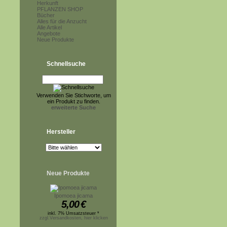
Herkunft
PFLANZEN SHOP
Bücher
Alles für die Anzucht
Alle Artikel
Angebote
Neue Produkte
Schnellsuche
Verwenden Sie Stichworte, um
ein Produkt zu finden.
erweiterte Suche
Hersteller
Neue Produkte
Ipomoea jicama
5,00
€
inkl. 7% Umsatzsteuer *
zzgl.Versandkosten, hier klicken