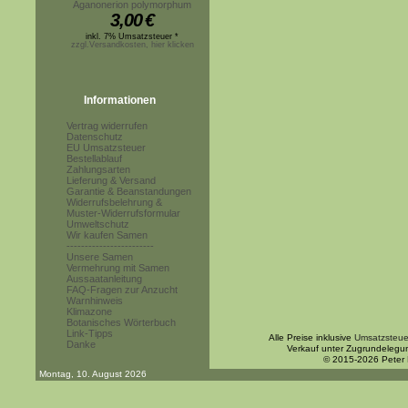
Aganonerion polymorphum
3,00
€
inkl. 7% Umsatzsteuer *
zzgl.Versandkosten, hier klicken
Informationen
Vertrag widerrufen
Datenschutz
EU Umsatzsteuer
Bestellablauf
Zahlungsarten
Lieferung & Versand
Garantie & Beanstandungen
Widerrufsbelehrung &
Muster-Widerrufsformular
Umweltschutz
Wir kaufen Samen
------------------------
Unsere Samen
Vermehrung mit Samen
Aussaatanleitung
FAQ-Fragen zur Anzucht
Warnhinweis
Klimazone
Botanisches Wörterbuch
Link-Tipps
Alle Preise inklusive
Umsatzsteue
Danke
Verkauf unter Zugrundelegu
© 2015-2026 Peter
Montag, 10. August 2026