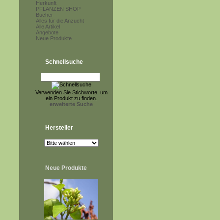
Herkunft
PFLANZEN SHOP
Bücher
Alles für die Anzucht
Alle Artikel
Angebote
Neue Produkte
Schnellsuche
Verwenden Sie Stichworte, um
ein Produkt zu finden.
erweiterte Suche
Hersteller
Neue Produkte