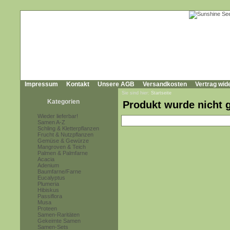
Impressum
Kontakt
Unsere AGB
Versandkosten
Vertrag wid
Sie sind hier:
Startseite
Kategorien
Produkt wurde nicht 
Wieder lieferbar!
Samen A-Z
Schling & Kletterpflanzen
Frucht & Nutzpflanzen
Gemüse & Gewürze
Mangroven & Teich
Palmen & Palmfarne
Acacia
Adenium
Baumfarne/Farne
Eucalyptus
Plumeria
Hibiskus
Passiflora
Musa
Proteen
Samen-Raritäten
Gekeimte Samen
Samen-Sets