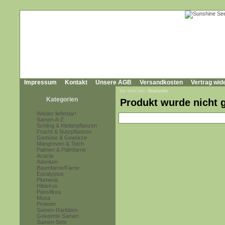
Impressum
Kontakt
Unsere AGB
Versandkosten
Vertrag wid
Sie sind hier:
Startseite
Kategorien
Produkt wurde nicht 
Wieder lieferbar!
Samen A-Z
Schling & Kletterpflanzen
Frucht & Nutzpflanzen
Gemüse & Gewürze
Mangroven & Teich
Palmen & Palmfarne
Acacia
Adenium
Baumfarne/Farne
Eucalyptus
Plumeria
Hibiskus
Passiflora
Musa
Proteen
Samen-Raritäten
Gekeimte Samen
Samen-Sets