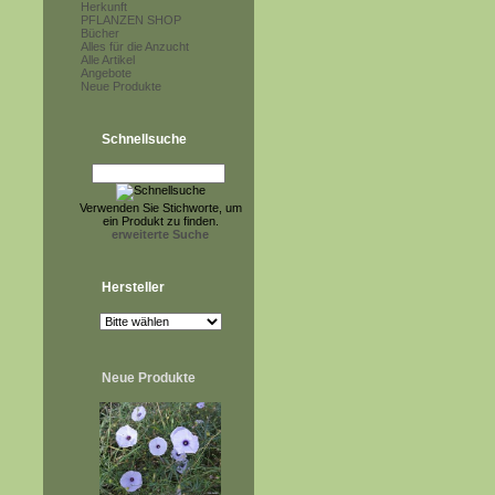
Herkunft
PFLANZEN SHOP
Bücher
Alles für die Anzucht
Alle Artikel
Angebote
Neue Produkte
Schnellsuche
Verwenden Sie Stichworte, um
ein Produkt zu finden.
erweiterte Suche
Hersteller
Neue Produkte