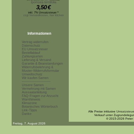
Ipomoea ternifolia
3,50
€
inkl. 7% Umsatzsteuer *
zzgl.Versandkosten, hier klicken
Informationen
Vertrag widerrufen
Datenschutz
EU Umsatzsteuer
Bestellablauf
Zahlungsarten
Lieferung & Versand
Garantie & Beanstandungen
Widerrufsbelehrung &
Muster-Widerrufsformular
Umweltschutz
Wir kaufen Samen
------------------------
Unsere Samen
Vermehrung mit Samen
Aussaatanleitung
FAQ-Fragen zur Anzucht
Warnhinweis
Klimazone
Botanisches Wörterbuch
Link-Tipps
Alle Preise inklusive
Umsatzsteue
Danke
Verkauf unter Zugrundelegu
© 2015-2026 Peter
Freitag, 7. August 2026