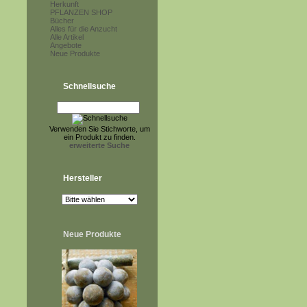
Herkunft
PFLANZEN SHOP
Bücher
Alles für die Anzucht
Alle Artikel
Angebote
Neue Produkte
Schnellsuche
Verwenden Sie Stichworte, um
ein Produkt zu finden.
erweiterte Suche
Hersteller
Neue Produkte