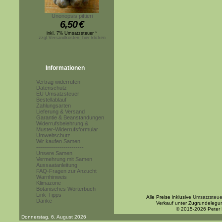
Unonopsis pittieri
6,50
€
inkl. 7% Umsatzsteuer *
zzgl.Versandkosten, hier klicken
Informationen
Vertrag widerrufen
Datenschutz
EU Umsatzsteuer
Bestellablauf
Zahlungsarten
Lieferung & Versand
Garantie & Beanstandungen
Widerrufsbelehrung &
Muster-Widerrufsformular
Umweltschutz
Wir kaufen Samen
------------------------
Unsere Samen
Vermehrung mit Samen
Aussaatanleitung
FAQ-Fragen zur Anzucht
Warnhinweis
Klimazone
Botanisches Wörterbuch
Link-Tipps
Alle Preise inklusive
Umsatzsteue
Danke
Verkauf unter Zugrundelegu
© 2015-2026 Peter
Donnerstag, 6. August 2026