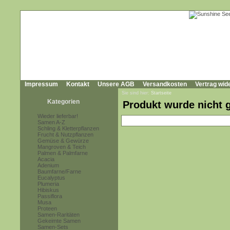
Impressum
Kontakt
Unsere AGB
Versandkosten
Vertrag wid
Sie sind hier:
Startseite
Kategorien
Produkt wurde nicht 
Wieder lieferbar!
Samen A-Z
Schling & Kletterpflanzen
Frucht & Nutzpflanzen
Gemüse & Gewürze
Mangroven & Teich
Palmen & Palmfarne
Acacia
Adenium
Baumfarne/Farne
Eucalyptus
Plumeria
Hibiskus
Passiflora
Musa
Proteen
Samen-Raritäten
Gekeimte Samen
Samen-Sets