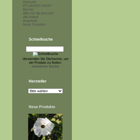
Herkunft
PFLANZEN SHOP
Bücher
Alles für die Anzucht
Alle Artikel
Angebote
Neue Produkte
Schnellsuche
Verwenden Sie Stichworte, um
ein Produkt zu finden.
erweiterte Suche
Hersteller
Neue Produkte