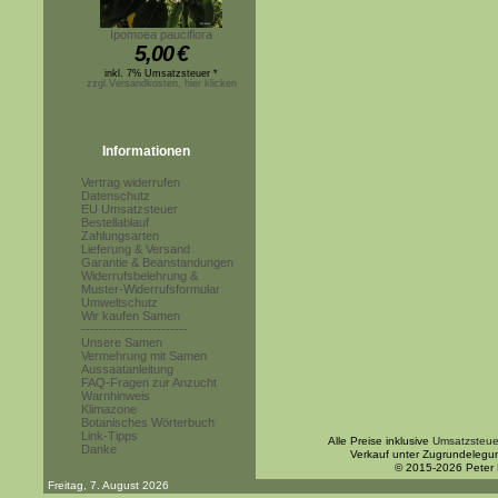
Ipomoea pauciflora
5,00
€
inkl. 7% Umsatzsteuer *
zzgl.Versandkosten, hier klicken
Informationen
Vertrag widerrufen
Datenschutz
EU Umsatzsteuer
Bestellablauf
Zahlungsarten
Lieferung & Versand
Garantie & Beanstandungen
Widerrufsbelehrung &
Muster-Widerrufsformular
Umweltschutz
Wir kaufen Samen
------------------------
Unsere Samen
Vermehrung mit Samen
Aussaatanleitung
FAQ-Fragen zur Anzucht
Warnhinweis
Klimazone
Botanisches Wörterbuch
Link-Tipps
Alle Preise inklusive
Umsatzsteue
Danke
Verkauf unter Zugrundelegu
© 2015-2026 Peter
Freitag, 7. August 2026