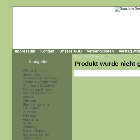
Impressum
Kontakt
Unsere AGB
Versandkosten
Vertrag wid
Sie sind hier:
Startseite
Kategorien
Produkt wurde nicht 
Wieder lieferbar!
Samen A-Z
Schling & Kletterpflanzen
Frucht & Nutzpflanzen
Gemüse & Gewürze
Mangroven & Teich
Palmen & Palmfarne
Acacia
Adenium
Baumfarne/Farne
Eucalyptus
Plumeria
Hibiskus
Passiflora
Musa
Proteen
Samen-Raritäten
Gekeimte Samen
Samen-Sets