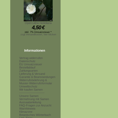
Operculina riedeliana
4,50
€
inkl. 7% Umsatzsteuer *
zzgl.Versandkosten, hier klicken
Informationen
Vertrag widerrufen
Datenschutz
EU Umsatzsteuer
Bestellablauf
Zahlungsarten
Lieferung & Versand
Garantie & Beanstandungen
Widerrufsbelehrung &
Muster-Widerrufsformular
Umweltschutz
Wir kaufen Samen
------------------------
Unsere Samen
Vermehrung mit Samen
Aussaatanleitung
FAQ-Fragen zur Anzucht
Warnhinweis
Klimazone
Botanisches Wörterbuch