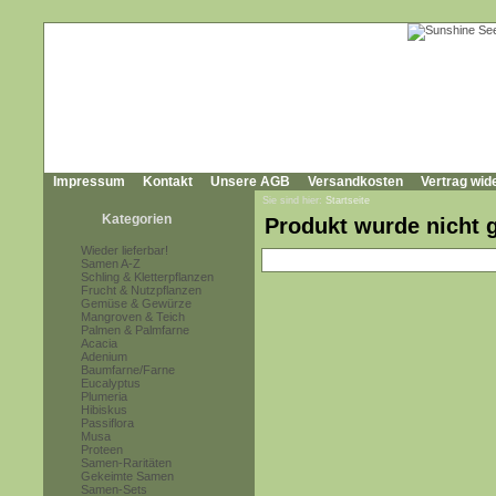
Impressum
Kontakt
Unsere AGB
Versandkosten
Vertrag wid
Sie sind hier:
Startseite
Kategorien
Produkt wurde nicht 
Wieder lieferbar!
Samen A-Z
Schling & Kletterpflanzen
Frucht & Nutzpflanzen
Gemüse & Gewürze
Mangroven & Teich
Palmen & Palmfarne
Acacia
Adenium
Baumfarne/Farne
Eucalyptus
Plumeria
Hibiskus
Passiflora
Musa
Proteen
Samen-Raritäten
Gekeimte Samen
Samen-Sets