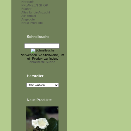
Herkunft
PFLANZEN SHOP
Bücher
Alles für die Anzucht
Alle Artikel
Angebote
Neue Produkte
Schnellsuche
Verwenden Sie Stichworte, um
ein Produkt zu finden.
erweiterte Suche
Hersteller
Neue Produkte