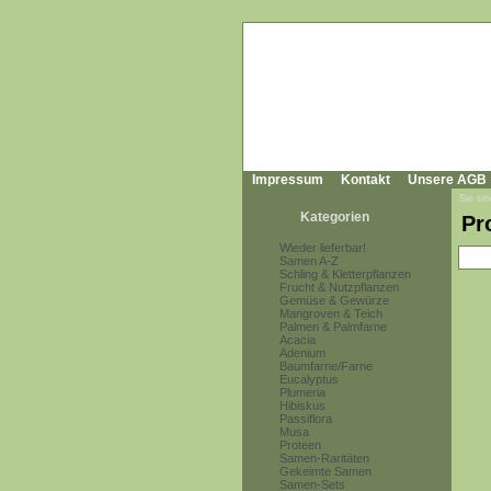
Impressum
Kontakt
Unsere AGB
Sie sin
Kategorien
Pr
Wieder lieferbar!
Samen A-Z
Schling & Kletterpflanzen
Frucht & Nutzpflanzen
Gemüse & Gewürze
Mangroven & Teich
Palmen & Palmfarne
Acacia
Adenium
Baumfarne/Farne
Eucalyptus
Plumeria
Hibiskus
Passiflora
Musa
Proteen
Samen-Raritäten
Gekeimte Samen
Samen-Sets