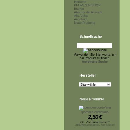
Herkunft
PFLANZEN SHOP
Bücher
Alles für die Anzucht
Alle Artikel
Angebote
Neue Produkte
Schnellsuche
Verwenden Sie Stichworte, um
ein Produkt zu finden.
erweiterte Suche
Hersteller
Neue Produkte
Ipomoea cordofana
2,50
€
inkl. 7% Umsatzsteuer *
zzgl.Versandkosten, hier klicken