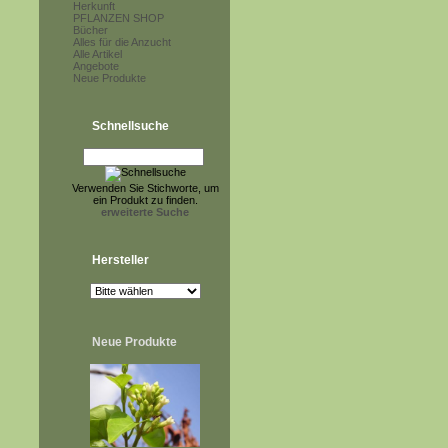
Herkunft
PFLANZEN SHOP
Bücher
Alles für die Anzucht
Alle Artikel
Angebote
Neue Produkte
Schnellsuche
Verwenden Sie Stichworte, um
ein Produkt zu finden.
erweiterte Suche
Hersteller
Neue Produkte