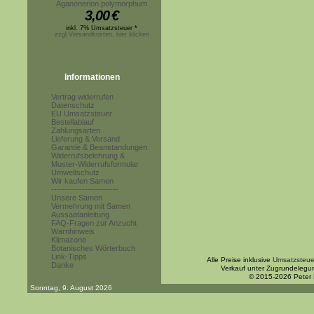
Aganonerion polymorphum
3,00
€
inkl. 7% Umsatzsteuer *
zzgl.Versandkosten, hier klicken
Informationen
Vertrag widerrufen
Datenschutz
EU Umsatzsteuer
Bestellablauf
Zahlungsarten
Lieferung & Versand
Garantie & Beanstandungen
Widerrufsbelehrung &
Muster-Widerrufsformular
Umweltschutz
Wir kaufen Samen
------------------------
Unsere Samen
Vermehrung mit Samen
Aussaatanleitung
FAQ-Fragen zur Anzucht
Warnhinweis
Klimazone
Botanisches Wörterbuch
Link-Tipps
Alle Preise inklusive
Umsatzsteue
Danke
Verkauf unter Zugrundelegu
© 2015-2026 Peter
Sonntag, 9. August 2026