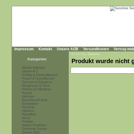
Impressum
Kontakt
Unsere AGB
Versandkosten
Vertrag wid
Sie sind hier:
Startseite
Kategorien
Produkt wurde nicht 
Wieder lieferbar!
Samen A-Z
Schling & Kletterpflanzen
Frucht & Nutzpflanzen
Gemüse & Gewürze
Mangroven & Teich
Palmen & Palmfarne
Acacia
Adenium
Baumfarne/Farne
Eucalyptus
Plumeria
Hibiskus
Passiflora
Musa
Proteen
Samen-Raritäten
Gekeimte Samen
Samen-Sets