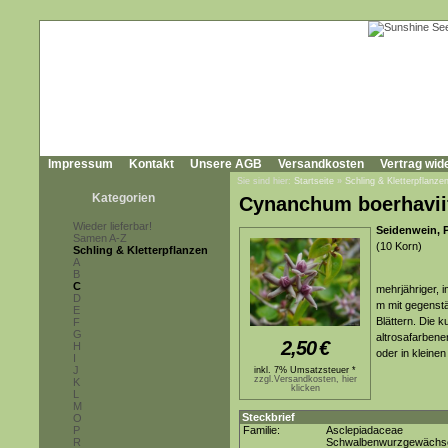
Impressum
Kontakt
Unsere AGB
Versandkosten
Vertrag wid
Sie sind hier:
Startseite
»
Schling & Kletterpflanze
Kategorien
Cynanchum boerhavii
Wieder lieferbar!
Seidenwein,
Samen A-Z
(10 Korn)
Schling & Kletterpflanzen
A
B
C
mehrjähriger, 
D
m mit gegenstä
E
Blättern. Die k
F
G
altrosafarbene
2,50
€
H
oder in kleine
I
J
inkl. 7% Umsatzsteuer *
zzgl.Versandkosten, hier
K
klicken
L
M
Steckbrief
O
P
Familie:
Asclepiadaceae
R
Schwalbenwurzgewächs