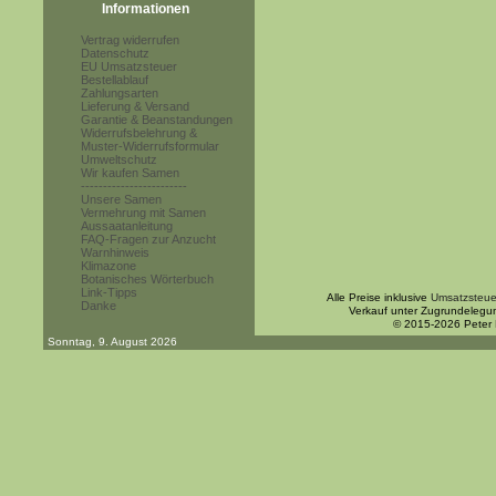
Informationen
Vertrag widerrufen
Datenschutz
EU Umsatzsteuer
Bestellablauf
Zahlungsarten
Lieferung & Versand
Garantie & Beanstandungen
Widerrufsbelehrung &
Muster-Widerrufsformular
Umweltschutz
Wir kaufen Samen
------------------------
Unsere Samen
Vermehrung mit Samen
Aussaatanleitung
FAQ-Fragen zur Anzucht
Warnhinweis
Klimazone
Botanisches Wörterbuch
Link-Tipps
Alle Preise inklusive
Umsatzsteue
Danke
Verkauf unter Zugrundelegu
© 2015-2026 Peter
Sonntag, 9. August 2026