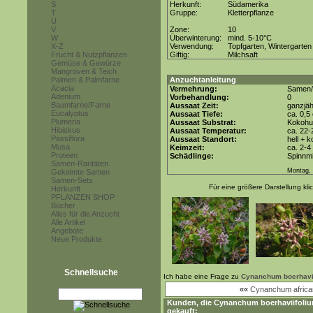
S
Herkunft:
Südamerika
T
Gruppe:
Kletterpflanze
U
V
Zone:
10
W
Überwinterung:
mind. 5-10°C
X-Z
Verwendung:
Topfgarten, Wintergarten
Frucht & Nutzpflanzen
Giftig:
Milchsaft
Gemüse & Gewürze
Mangroven & Teich
Palmen & Palmfarne
Anzuchtanleitung
Acacia
Vermehrung:
Samen/
Adenium
Vorbehandlung:
0
Baumfarne/Farne
Aussaat Zeit:
ganzjäh
Eucalyptus
Aussaat Tiefe:
ca. 0,5
Plumeria
Aussaat Substrat:
Kokohum
Hibiskus
Aussaat Temperatur:
ca. 22-
Passiflora
Aussaat Standort:
hell + 
Musa
Keimzeit:
ca. 2-
Proteen
Schädlinge:
Spinnmi
Samen-Raritäten
Montag, 
Gekeimte Samen
Samen-Sets
Für eine größere Darstellung kli
Herkunft
PFLANZEN SHOP
Bücher
Alles für die Anzucht
Alle Artikel
Angebote
Neue Produkte
Schnellsuche
Ich habe eine Frage zu
Cynanchum boerhavi
««
Cynanchum afric
Kunden, die
Cynanchum boerhaviifoli
gekauft: