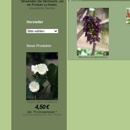
Verwenden Sie Stichworte, um
ein Produkt zu finden.
erweiterte Suche
Hersteller
Neue Produkte
Mucuna sempervirens
Operculina riedeliana
4,50
€
inkl. 7% Umsatzsteuer *
zzgl.Versandkosten, hier klicken