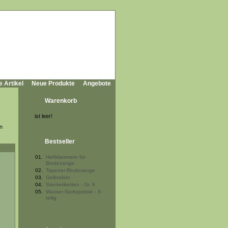
e Artikel
Neue Produkte
Angebote
Warenkorb
ist leer!
n
Bestseller
01.
Heftklammern für
Bindezange
02.
Tapener-Bindezange
03.
Gelbtafeln
04.
Stecketiketten - Gr. 6
05.
Wasser-Spritzpistole - 5-
teilig