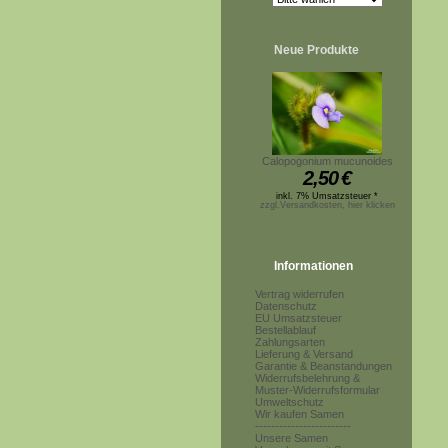
Neue Produkte
Calopogonium mucunoides
2,50
€
inkl. 7% Umsatzsteuer *
zzgl.Versandkosten, hier klicken
Informationen
Vertrag widerrufen
Datenschutz
EU Umsatzsteuer
Bestellablauf
Zahlungsarten
Lieferung & Versand
Garantie & Beanstandungen
Widerrufsbelehrung &
Muster-Widerrufsformular
Umweltschutz
Wir kaufen Samen
------------------------
Unsere Samen