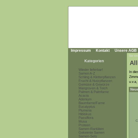
Impressum
Kontakt
Unsere AGB
Sie sin
Kategorien
Al
Wieder lieferbar!
In di
Samen A-Z
Zimme
Schling & Kletterpflanzen
Frucht & Nutzpflanzen
u.v.a
Gemüse & Gewürze
Mangroven & Teich
Neue
Palmen & Palmfarne
Acacia
Adenium
Baumfarne/Farne
Eucalyptus
Plumeria
Hibiskus
Passiflora
C
Musa
Proteen
Samen-Raritäten
Gekeimte Samen
Samen-Sets