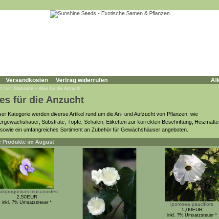
Versandkosten
Vertrag widerrufen
All
d hier:
Startseite
»
Alles für die Anzucht
les für die Anzucht
eser Kategorie werden diverse Artikel rund um die An- und Aufzucht von Pflanzen, wie
rgewächshäuer, Substrate, Töpfe, Schalen, Etiketten zur korrekten Beschriftung, Heizmatte
, sowie ein umfangreiches Sortiment an Zubehör für Gewächshäuser angeboten.
 Produkte im August
alopogonium mucunoides
2,50EUR
inkl. 7% Umsatzsteuer *
Ipomoea pauciflora
5,00EUR
inkl. 7% Umsatzsteuer *