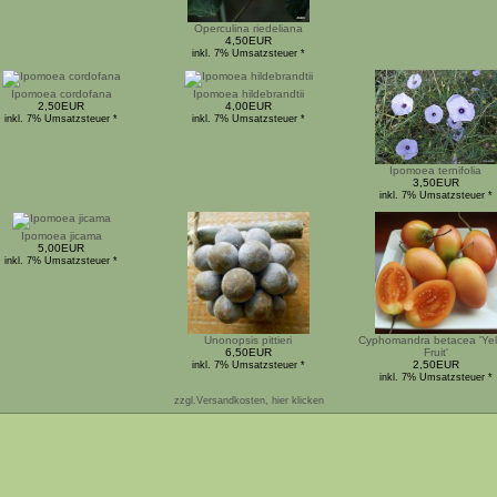
Operculina riedeliana
4,50EUR
inkl. 7% Umsatzsteuer *
Ipomoea cordofana
Ipomoea hildebrandtii
2,50EUR
4,00EUR
inkl. 7% Umsatzsteuer *
inkl. 7% Umsatzsteuer *
Ipomoea ternifolia
3,50EUR
inkl. 7% Umsatzsteuer *
Ipomoea jicama
5,00EUR
inkl. 7% Umsatzsteuer *
Unonopsis pittieri
Cyphomandra betacea 'Yel
6,50EUR
Fruit'
2,50EUR
inkl. 7% Umsatzsteuer *
inkl. 7% Umsatzsteuer *
zzgl.Versandkosten, hier klicken