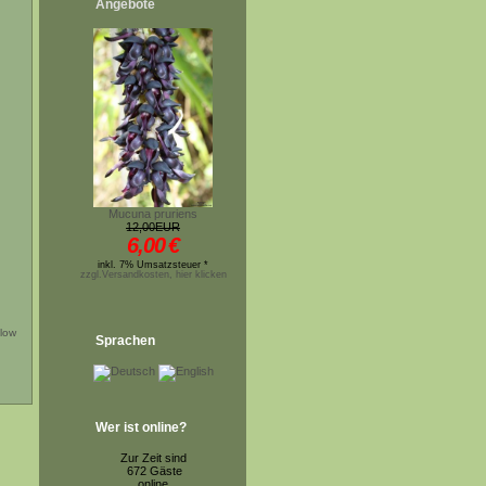
Angebote
Mucuna pruriens
12,00EUR
6,00
€
inkl. 7% Umsatzsteuer *
zzgl.Versandkosten, hier klicken
low
Sprachen
Wer ist online?
Zur Zeit sind
672 Gäste
online.