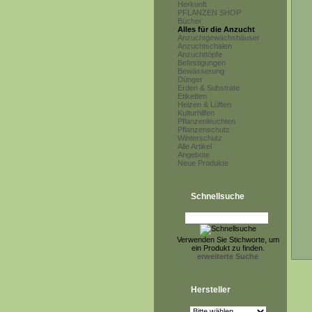
Herkunft
PFLANZEN SHOP
Bücher
Alles für die Anzucht
Anzuchtgewächshäuser
Anzuchtschalen
Anzuchttöpfe
Befestigungen
Bewässerung
Dünger
Erden & Substrate
Etiketten
Heizen & Lüften
Kulturhilfen
Pflanzenleuchten
Pflanzenschutz
Winterschutz
Alle Artikel
Angebote
Neue Produkte
Schnellsuche
Verwenden Sie Stichworte, um
ein Produkt zu finden.
erweiterte Suche
Hersteller