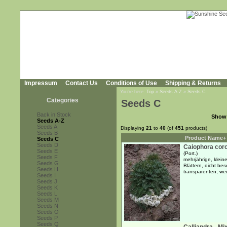
Impressum
Contact Us
Conditions of Use
Shipping & Returns
You're here:
Top
»
Seeds A-Z
»
Seeds C
Categories
Seeds C
Back in Stock
Show
Seeds A-Z
Seeds A
Displaying
21
to
40
(of
451
products)
Seeds B
Product Name+
Seeds C
Seeds D
Caiophora cor
Seeds E
(Port.)
Seeds F
mehrjährige, klein
Seeds G
Blättern, dicht be
Seeds H
transparenten, we
Seeds I
Seeds J
Seeds K
Seeds L
Seeds M
Seeds N
Seeds O
Seeds P
Seeds Q