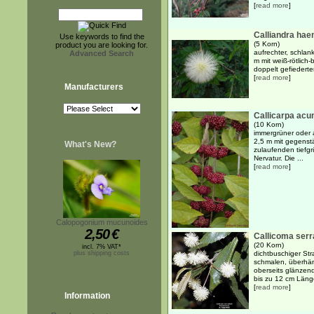
[
read more
]
Calliandra hae
Use keywords to find the
(5 Korn)
product you are looking for.
aufrechter, schlan
Advanced Search
m mit weiß-rötlich
doppelt gefiederte
[
read more
]
Manufacturers
Callicarpa acu
(10 Korn)
immergrüner oder 
2,5 m mit gegenst
What's New?
zulaufenden tiefg
Nervatur. Die ...
[
read more
]
Calopogonium mucunoides
2,50
€
Callicoma serra
(20 Korn)
incl. 7% VAT*
plus shipping costs
dichtbuschiger St
schmalen, überhäng
oberseits glänzend
bis zu 12 cm Länge
[
read more
]
Information