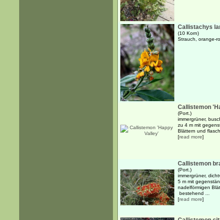
Callistachys l
(10 Korn)
Strauch, orange-ro
Callistemon 'H
(Port.)
immergrüner, busch
zu 4 m mit gegenst
Blättern und flasc
[
read more
]
Callistemon b
(Port.)
immergrüner, dichtv
5 m mit gegenstän
nadelförmigen Blä
bestehend ...
[
read more
]