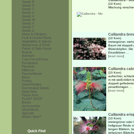
Calliandra - Mi
Seeds R
(10 Korn)
Seeds S
Mischung verschie
Seeds T
Seeds U
Seeds V
Seeds W
Seeds X
Seeds Y
Seeds Z
Vines & Climbers
Calliandra bre
Fruit & Useful Plants
(10 Korn)
Vegetables & Spices
immergrüner, mehrj
Mangroves & Pond
Baum mit doppelt g
Palms & Palm Ferns
Blütenköpfen. Die 
Acacia
Einzelblüten ...
Adenium
[
read more
]
Tree Ferns/Ferns
Eucalyptus
Plumeria
Calliandra cal
Hibiscus
(10 Korn)
Passionflower
aufrechter, schlan
Musa
m mit weiß-rötlich
Protea
doppelt gefiederte
Seed-Rarities
pinselförmigen ...
Germinated Seeds
[
read more
]
Seed-Sets
Plants from...
PLANT SHOP
Books
Accessories
All products
Specials
Calliandra erio
What's New?
(10 Korn)
immergrüner oder l
hellgrauer Rinde 
langen Blättern, 
Quick Find
tiefgrünen Blättche