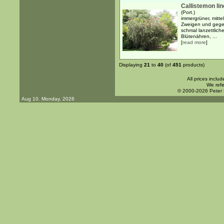
Callistemon lin
(Port.)
immergrüner, mitte
Zweigen und gegen
schmal lanzettlich
Blütenähren, ...
[
read more
]
Displaying
21
to
40
(of
451
products)
All prices inclu
We refe
© 2000-2026 Peter
Aug 10. Monday, 2026