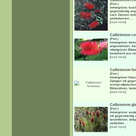
Callistemon cit
(Port.)
immergrüner, busch
gegenständig ange
nach Zitronen duft
pinkfarbenem ...
[
read more
]
Callistemon c
(Port.)
immergrüner, klein
angeordneten, bis 
mittelgrünen Blätt
bestehend aus rote
[
read more
]
Callistemon f
(Port.)
immergrüner Stra
Zweigen mit gegen
schmal elliptische
Blütenähren, best
[
read more
]
Callistemon gl
(Port.)
immergrüner, ausl
mit gegenständig 
lanzettlichen, tief
verdickten ...
[
read more
]