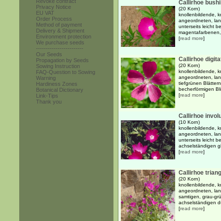
Revoke contract
Callirhoe bushi
Privacy Notice
(20 Korn)
EU VAT
knollenbildende, k
Order Process
angeordneten, lang
Method of payment
unterseits leicht 
Delivery & Shipment
magentafarbenen, 
Environment protection
[
read more
]
We purchase seeds
------------------------
Our Seeds
Callirhoe digita
Propagation by Seeds
(20 Korn)
Sowing Instruction
knollenbildende, k
FAQ-Question to Sowing
angeordneten, lang
Warning
tiefgrünen Blätte
Hardiness Zones
becherförmigen Blü
Botanical Dictionary
[
read more
]
Link-Tips
Thank you
Callirhoe invol
(10 Korn)
knollenbildende, k
angeordneten, lang
unterseits leicht 
achselständigen gl
[
read more
]
Callirhoe trian
(20 Korn)
knollenbildende, k
angeordneten, lang
samtigen, grau-grü
achselständigen du
[
read more
]