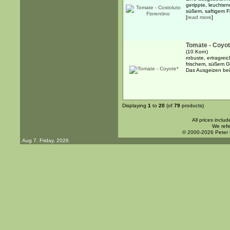
gerippte, leuchten
süßem, saftigem Fru
[
read more
]
Tomate - Coyot
(10 Korn)
robuste, ertragrei
frischem, süßem G
Das Ausgeizen bei 
Displaying
1
to
20
(of
79
products)
All prices inclu
We refe
© 2000-2026 Peter
Aug 7. Friday, 2026