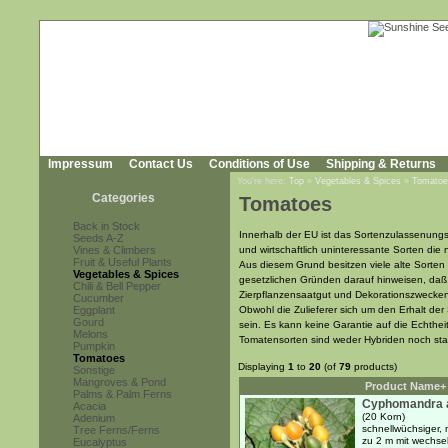
Impressum
Contact Us
Conditions of Use
Shipping & Returns
You're here:
Top
»
Vegetables & Spices
»
Tomatoe
Categories
Tomatoes
Back in Stock
Innerhalb der EU ist das Sortenzulassenungs
Seeds A-Z
Vines & Climbers
und wirtschaftlich uninteressante Sorten die
Fruit & Useful Plants
Aus diesem Grund besitzen viele alte Sorte
Vegetables & Spices
gesetzlichen Gründen darauf hinweisen, da
Chili & Bell Pepper
Zierpflanzensaatgut und Dekorationszwecke
Cucumber
Eggplant
Obwohl die Zulieferer sich um den Erhalt d
Gourd
sein. Es kann keine Garantie auf die Echthe
Melons
Tomatensorten sind weder Hybriden noch st
Pumpkin
Tomatoes
Displaying
1
to
20
(of
79
products)
Sonstige
Mangroves & Pond
Product Name+
Palms & Palm Ferns
Cyphomandra a
Acacia
(20 Korn)
Adenium
schnellwüchsiger, 
Tree Ferns/Ferns
zu 2 m mit wechsel
Eucalyptus