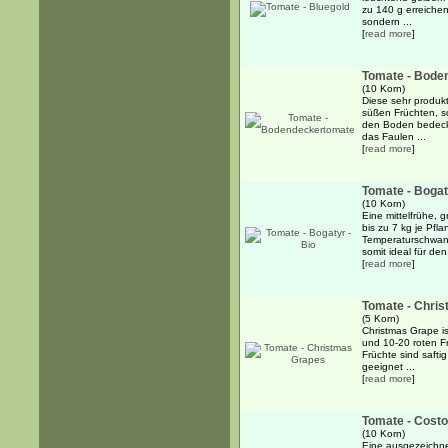
zu 140 g erreiche
sondern ...
[
read more
]
Tomate - Bode
(10 Korn)
Diese sehr produkt
süßen Früchten, so
den Boden bedecke
das Faulen ...
[
read more
]
Tomate - Bogat
(10 Korn)
Eine mittelfrühe, 
bis zu 7 kg je Pfl
Temperaturschwan
somit ideal für den 
[
read more
]
Tomate - Chri
(5 Korn)
Christmas Grape is
und 10-20 roten F
Früchte sind saft
geeignet ...
[
read more
]
Tomate - Costo
(10 Korn)
Eine ausgezeichne