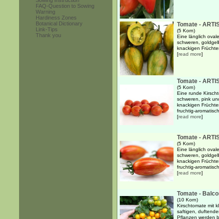
Sowing Instruction
FAQ-Question to Sowing
Warning
Hardiness Zones
Botanical Dictionary
Tomate - ARTIS
Link-Tips
(5 Korn)
Thank you
Eine länglich oval
schweren, goldgelb
knackigen Früchten.
[
read more
]
Tomate - ARTI
(5 Korn)
Eine runde Kirsch
schweren, pink und
knackigen Früchten
fruchtig-aromatis
[
read more
]
Tomate - ARTIS
(5 Korn)
Eine länglich oval
schweren, goldgelb
knackigen Früchten
fruchtig-aromatisch
[
read more
]
Tomate - Balco
(10 Korn)
Kirschtomate mit k
saftigen, duftende
Pflanzen werden b