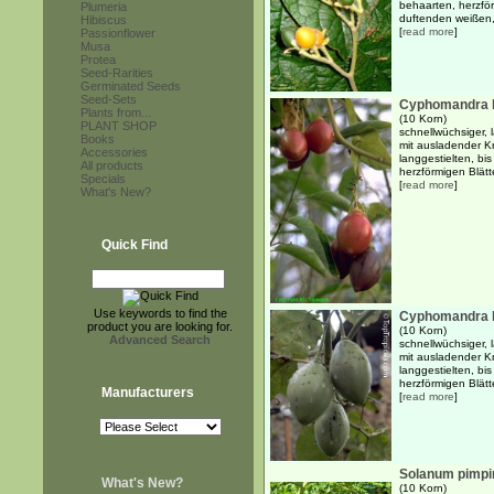
behaarten, herzför
Plumeria
duftenden weißen, 
Hibiscus
[
read more
]
Passionflower
Musa
Protea
Seed-Rarities
Germinated Seeds
Seed-Sets
Cyphomandra 
Plants from...
(10 Korn)
PLANT SHOP
schnellwüchsiger,
Books
mit ausladender K
Accessories
langgestielten, bi
All products
herzförmigen Blätte
Specials
[
read more
]
What's New?
Quick Find
Use keywords to find the
Cyphomandra b
product you are looking for.
(10 Korn)
Advanced Search
schnellwüchsiger,
mit ausladender K
langgestielten, bi
herzförmigen Blätte
Manufacturers
[
read more
]
Solanum pimpin
What's New?
(10 Korn)