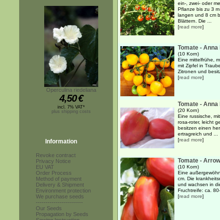
ein-, zwei- oder me
Pflanze bis zu 3 
langen und 8 cm br
Blättern. Die ...
[
read more
]
Tomate - Anna
(10 Korn)
Eine mittelfrühe, 
mit Zipfel in Trau
Zitronen und besit
[
read more
]
Operculina riedeliana
4,50
€
Tomate - Anna
incl. 7% VAT*
(20 Korn)
plus shipping costs
Eine russische, mi
rosa-roter, leicht
besitzen einen he
ertragreich und ...
[
read more
]
Information
Revoke contract
Tomate - Arro
Privacy Notice
EU VAT
(10 Korn)
Order Process
Eine außergewöhnli
Method of payment
cm. Die krankheits
Delivery & Shipment
und wachsen in di
Environment protection
Fruchtreife: ca. 80-
We purchase seeds
[
read more
]
------------------------
Our Seeds
Propagation by Seeds