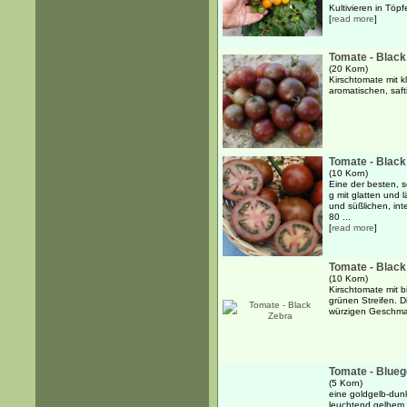
Kultivieren in Töpf
[
read more
]
Tomate - Black
(20 Korn)
Kirschtomate mit k
aromatischen, saft
Tomate - Black
(10 Korn)
Eine der besten, 
g mit glatten und
und süßlichen, int
80 ...
[
read more
]
Tomate - Black
(10 Korn)
Kirschtomate mit b
grünen Streifen. D
würzigen Geschmac
Tomate - Blueg
(5 Korn)
eine goldgelb-dun
leuchtend gelbem F