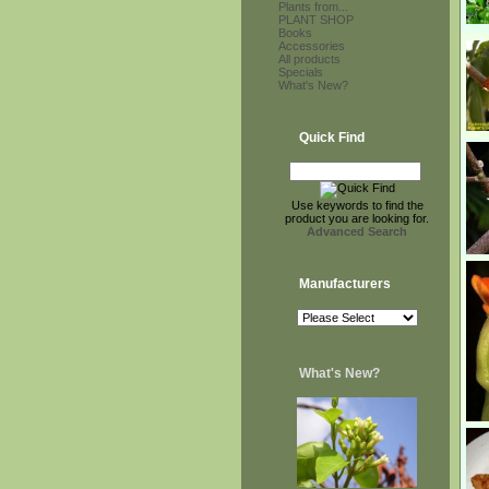
Plants from...
PLANT SHOP
Books
Accessories
All products
Specials
What's New?
Quick Find
Use keywords to find the
product you are looking for.
Advanced Search
Manufacturers
What's New?