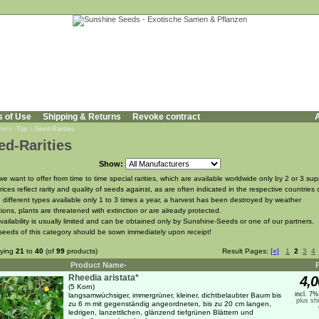
s of Use
Shipping & Returns
Revoke contract
A
 here:
Top
»
Seed-Rarities
ed-Rarities
Show:
e want to offer from time to time special rarities, which are available worldwide only by 2 or 3 supp
ices reflect rarity and quality of seeds against, as are often indicated in the respective countries 
n, different types available only 1 to 3 times a year, a harvest has been destroyed by weather
tions, plants are threatened with extinction or are already protected.
vailability is usually limited and can be obtained only by Sunshine-Seeds or one of our partners.
seeds of this category should be sown immediately upon receipt!
aying
21
to
40
(of
99
products)
Result Pages:
[«]
1
2
3
4
Product Name-
Rheedia aristata*
4,0
(5 Korn)
incl. 7
langsamwüchsiger, immergrüner, kleiner, dichtbelaubter Baum bis
plus sh
zu 6 m mit gegenständig angeordneten, bis zu 20 cm langen,
ledrigen, lanzettlichen, glänzend tiefgrünen Blättern und