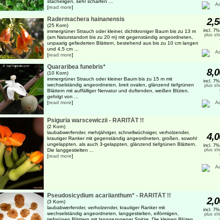
stacheligen, sehr scharfen ...
[
read more
]
Radermachera hainanensis
2,5
(25 Korn)
incl. 7
immergrüner Strauch oder kleiner, dichtkroniger Baum bis zu 13 m
plus sh
(am Naturstandort bis zu 20 m) mit gegenständig angeordneten,
unpaarig gefiederten Blättern, bestehend aus bis zu 10 cm langen
und 4,5 cm ...
[
read more
]
Quararibea funebris*
8,0
(10 Korn)
immergrüner Strauch oder kleiner Baum bis zu 15 m mit
incl. 7
wechselständig angeordneten, breit ovalen, glänzend tiefgrünen
plus sh
Blättern mit auffälliger Nervatur und duftenden, weißen Blüten,
gefolgt von ...
[
read more
]
Psiguria warscewiczii - RARITÄT !!
(2 Korn)
laubabwerfender, mehrjähriger, schnellwüchsiger, verholzender,
4,0
krautiger Ranker mit gegenständig angeordneten, großen, sowohl
ungelappten, als auch 3-gelappten, glänzend tiefgrünen Blättern.
incl. 7
Die langgestielten ...
plus sh
[
read more
]
Pseudosicydium acariianthum* - RARITÄT !!
2,0
(3 Korn)
laubabwerfender, verholzender, krautiger Ranker mit
incl. 7
wechselständig angeordneten, langgestielten, eiförmigen,
plus sh
tiefgrünen Blättern mit langgezogener Spitze. Die kleinen Blüten