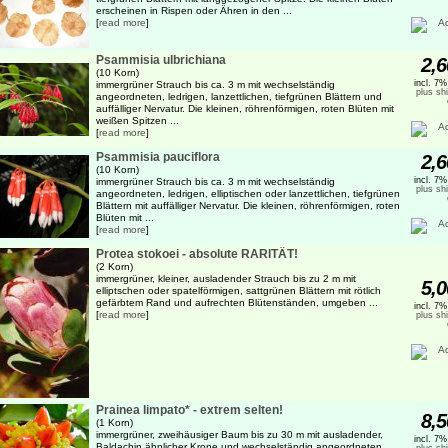
erscheinen in Rispen oder Ähren in den ...
[
read more
]
Psammisia ulbrichiana
2,6
(10 Korn)
incl. 7
immergrüner Strauch bis ca. 3 m mit wechselständig
plus sh
angeordneten, ledrigen, lanzettlichen, tiefgrünen Blättern und
auffälliger Nervatur. Die kleinen, röhrenförmigen, roten Blüten mit
weißen Spitzen ...
[
read more
]
Psammisia pauciflora
2,6
(10 Korn)
incl. 7
immergrüner Strauch bis ca. 3 m mit wechselständig
plus sh
angeordneten, ledrigen, elliptischen oder lanzettlichen, tiefgrünen
Blättern mit auffälliger Nervatur. Die kleinen, röhrenförmigen, roten
Blüten mit ...
[
read more
]
Protea stokoei - absolute RARITÄT!
(2 Korn)
immergrüner, kleiner, ausladender Strauch bis zu 2 m mit
5,0
elliptschen oder spatelförmigen, sattgrünen Blättern mit rötlich
gefärbtem Rand und aufrechten Blütenständen, umgeben ...
incl. 7
[
read more
]
plus sh
Prainea limpato* - extrem selten!
8,5
(1 Korn)
immergrüner, zweihäusiger Baum bis zu 30 m mit ausladender,
incl. 7
Baldachin ähnlicher Krone und wechselständig angeordneten,