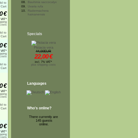
08.
Bauhinia saccocalyx
09.
Uvaria rufa
10.
Radermachera
0
€
hainanensis
% VAT*
ipping
costs
Specials
0
€
Pistacia vera
% VAT*
44,00EUR
ipping
22,00
€
costs
incl. 7% VAT*
plus shipping costs
Languages
0
€
% VAT*
ipping
costs
Who's online?
There currently are
145 guests
online.
0
€
% VAT*
ipping
costs