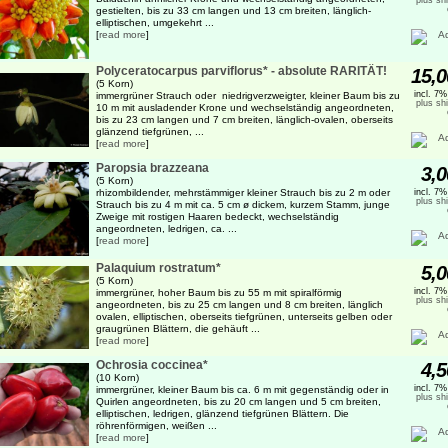
plus sh
gestielten, bis zu 33 cm langen und 13 cm breiten, länglich-
elliptischen, umgekehrt ...
[
read more
]
Polyceratocarpus parviflorus* - absolute RARITÄT!
15,0
(5 Korn)
incl. 7
immergrüner Strauch oder niedrigverzweigter, kleiner Baum bis zu
plus sh
10 m mit ausladender Krone und wechselständig angeordneten,
bis zu 23 cm langen und 7 cm breiten, länglich-ovalen, oberseits
glänzend tiefgrünen, ...
[
read more
]
Paropsia brazzeana
3,0
(5 Korn)
rhizombildender, mehrstämmiger kleiner Strauch bis zu 2 m oder
incl. 7
plus sh
Strauch bis zu 4 m mit ca. 5 cm ø dickem, kurzem Stamm, junge
Zweige mit rostigen Haaren bedeckt, wechselständig
angeordneten, ledrigen, ca. ...
[
read more
]
Palaquium rostratum*
5,0
(5 Korn)
incl. 7
immergrüner, hoher Baum bis zu 55 m mit spiralförmig
plus sh
angeordneten, bis zu 25 cm langen und 8 cm breiten, länglich
ovalen, elliptischen, oberseits tiefgrünen, unterseits gelben oder
graugrünen Blättern, die gehäuft ...
[
read more
]
Ochrosia coccinea*
4,5
(10 Korn)
incl. 7
immergrüner, kleiner Baum bis ca. 6 m mit gegenständig oder in
plus sh
Quirlen angeordneten, bis zu 20 cm langen und 5 cm breiten,
elliptischen, ledrigen, glänzend tiefgrünen Blättern. Die
röhrenförmigen, weißen ...
[
read more
]