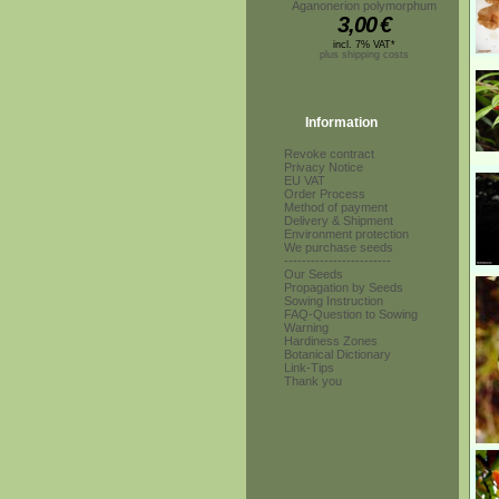
Aganonerion polymorphum
3,00
€
incl. 7% VAT*
plus shipping costs
Information
Revoke contract
Privacy Notice
EU VAT
Order Process
Method of payment
Delivery & Shipment
Environment protection
We purchase seeds
------------------------
Our Seeds
Propagation by Seeds
Sowing Instruction
FAQ-Question to Sowing
Warning
Hardiness Zones
Botanical Dictionary
Link-Tips
Thank you