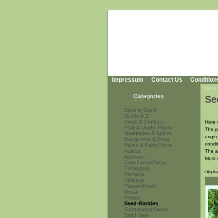
Impressum
Contact Us
Condition
You're
Categories
Se
Back in Stock
Seeds A-Z
Vines & Climbers
Here w
Fruit & Useful Plants
The pr
Vegetables & Spices
origi
Mangroves & Pond
condi
Palms & Palm Ferns
Acacia
The a
Adenium
Most 
Tree Ferns/Ferns
Eucalyptus
Displ
Plumeria
Hibiscus
Passionflower
Musa
Protea
Seed-Rarities
Germinated Seeds
Seed-Sets