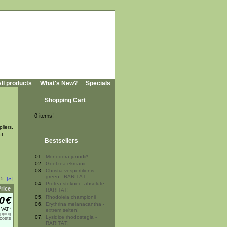
ll products
What's New?
Specials
Shopping Cart
0 items!
liers.
of
Bestsellers
01.
Monodora junodii*
02.
Goetzea ekmanii
03.
Christia vespertilionis
green - RARITÄT
5
[»]
04.
Protea stokoei - absolute
Price
RARITÄT!
05.
Rhodoleia championii
0
€
06.
Erythrina melanacantha -
% VAT*
extrem selten!
ipping
07.
Lysidice rhodostegia -
costs
RARITÄT!