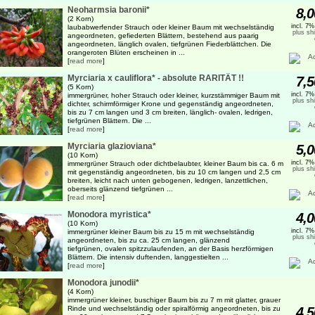
Neoharmsia baronii*
8,0
(2 Korn)
incl. 7
laubabwerfender Strauch oder kleiner Baum mit wechselständig
plus sh
angeordneten, gefiederten Blättern, bestehend aus paarig
angeordneten, länglich ovalen, tiefgrünen Fiederblättchen. Die
orangeroten Blüten erscheinen in ...
[
read more
]
Myrciaria x cauliflora* - absolute RARITÄT !!
7,5
(5 Korn)
incl. 7
immergrüner, hoher Strauch oder kleiner, kurzstämmiger Baum mit
plus sh
dichter, schirmförmiger Krone und gegenständig angeordneten,
bis zu 7 cm langen und 3 cm breiten, länglich- ovalen, ledrigen,
tiefgrünen Blättern. Die ...
[
read more
]
Myrciaria glazioviana*
5,0
(10 Korn)
incl. 7
immergrüner Strauch oder dichtbelaubter, kleiner Baum bis ca. 6 m
plus sh
mit gegenständig angeordneten, bis zu 10 cm langen und 2,5 cm
breiten, leicht nach unten gebogenen, ledrigen, lanzettlichen,
oberseits glänzend tiefgrünen ...
[
read more
]
Monodora myristica*
4,0
(10 Korn)
incl. 7
immergrüner kleiner Baum bis zu 15 m mit wechselständig
plus sh
angeordneten, bis zu ca. 25 cm langen, glänzend
tiefgrünen, ovalen spitzzulaufenden, an der Basis herzförmigen
Blättern. Die intensiv duftenden, langgestielten ...
[
read more
]
Monodora junodii*
(4 Korn)
immergrüner kleiner, buschiger Baum bis zu 7 m mit glatter, grauer
Rinde und wechselständig oder spiralförmig angeordneten, bis zu
4,5