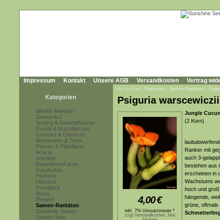
Impressum
Kontakt
Unsere AGB
Versandkosten
Vertrag wid
Sie sind hier:
Startseite
»
Samen-Raritäten
»
Psigu
Kategorien
Psiguria warscewiczii
Wieder lieferbar!
Jungle Cucu
Samen A-Z
(2 Korn)
Schling & Kletterpflanzen
Frucht & Nutzpflanzen
Gemüse & Gewürze
Mangroven & Teich
laubabwerfende
Palmen & Palmfarne
Ranker mit geg
Acacia
auch 3-gelappte
Adenium
Baumfarne/Farne
bestehen aus 
Eucalyptus
erscheinen in 
Plumeria
Wachstums werd
Hibiskus
Passiflora
hoch und groß
Musa
hängende, weib
4,00
€
Proteen
grüne, oftmals 
Samen-Raritäten
Gekeimte Samen
inkl. 7% Umsatzsteuer *
Schmetterlin
zzgl.Versandkosten, hier
Samen-Sets
klicken