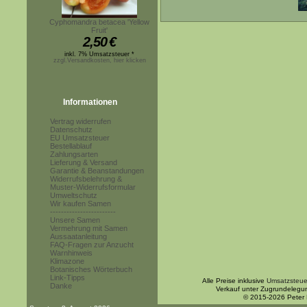
Cyphomandra betacea 'Yellow
Fruit'
2,50
€
inkl. 7% Umsatzsteuer *
zzgl.Versandkosten, hier klicken
Informationen
Vertrag widerrufen
Datenschutz
EU Umsatzsteuer
Bestellablauf
Zahlungsarten
Lieferung & Versand
Garantie & Beanstandungen
Widerrufsbelehrung &
Muster-Widerrufsformular
Umweltschutz
Wir kaufen Samen
------------------------
Unsere Samen
Vermehrung mit Samen
Aussaatanleitung
FAQ-Fragen zur Anzucht
Warnhinweis
Klimazone
Botanisches Wörterbuch
Link-Tipps
Alle Preise inklusive
Umsatzsteue
Danke
Verkauf unter Zugrundelegu
© 2015-2026 Peter