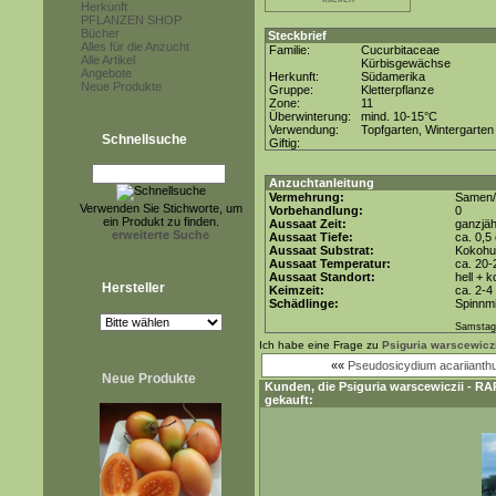
Herkunft
PFLANZEN SHOP
Bücher
Steckbrief
Alles für die Anzucht
Familie:
Cucurbitaceae
Alle Artikel
Kürbisgewächse
Angebote
Herkunft:
Südamerika
Neue Produkte
Gruppe:
Kletterpflanze
Zone:
11
Überwinterung:
mind. 10-15°C
Verwendung:
Topfgarten, Wintergarten
Schnellsuche
Giftig:
Anzuchtanleitung
Vermehrung:
Samen/
Verwenden Sie Stichworte, um
Vorbehandlung:
0
ein Produkt zu finden.
Aussaat Zeit:
ganzjäh
erweiterte Suche
Aussaat Tiefe:
ca. 0,5
Aussaat Substrat:
Kokohum
Aussaat Temperatur:
ca. 20-
Aussaat Standort:
hell + 
Hersteller
Keimzeit:
ca. 2-
Schädlinge:
Spinnmi
Samstag,
Ich habe eine Frage zu
Psiguria warscewiczi
««
Pseudosicydium acariianth
Neue Produkte
Kunden, die
Psiguria warscewiczii - RA
gekauft: