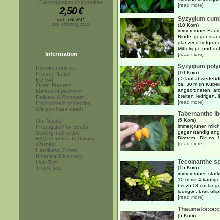
Calopogonium mucunoides
[
read more
]
2,50
€
Syzygium cumin
incl. 7% VAT*
plus shipping costs
(10 Korn)
immergrüner Baum b
Rinde, gegenständi
glänzend tiefgrünen
Mittelrippe und duf
Information
[
read more
]
Syzygium poly
Revoke contract
(10 Korn)
Privacy Notice
p> laubabwerfende
EU VAT
ca. 30 m (in Kübel
Order Process
angeordneten, aro
Method of payment
breiten, ledrigen, lä
Delivery & Shipment
[
read more
]
Environment protection
We purchase seeds
Tabernanthe ib
------------------------
(5 Korn)
Our Seeds
immergrüner, milch
Propagation by Seeds
gegenständig ange
Sowing Instruction
Blättern. Die ca. 
FAQ-Question to Sowing
[
read more
]
Warning
Hardiness Zones
Botanical Dictionary
Tecomanthe sp
Link-Tips
Thank you
(15 Korn)
immergrüner, stark
10 m mit 4-kantig
bis zu 18 cm lange
ledrigen, breit-ellip
[
read more
]
Thaumatococcus
(5 Korn)