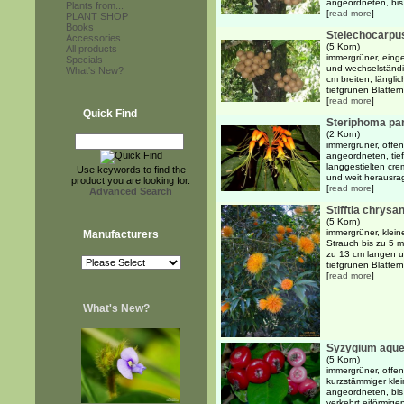
angeordneten, bis 
Plants from...
[
read more
]
PLANT SHOP
Books
Stelechocarpus
Accessories
(5 Korn)
All products
immergrüner, einge
Specials
und wechselständi
What's New?
cm breiten, längli
tiefgrünen Blättern.
[
read more
]
Quick Find
Steriphoma p
(2 Korn)
immergrüner, offen
angeordneten, tief
langgestielten cr
Use keywords to find the
und weit herausra
product you are looking for.
[
read more
]
Advanced Search
Stifftia chrys
(5 Korn)
immergrüner, klein
Manufacturers
Strauch bis zu 5 m
zu 13 cm langen un
tiefgrünen Blättern
[
read more
]
What's New?
Syzygium aqu
(5 Korn)
immergrüner, offen
kurzstämmiger kle
angeordneten, bis
verkehrt eiförmigen