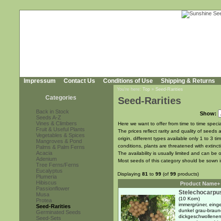
Impressum
Contact Us
Conditions of Use
Shipping & Returns
You're here:
Top
»
Seed-Rarities
Categories
Seed-Rarities
Back in Stock
Show:
Seeds A-Z
Vines & Climbers
Here we want to offer from time to time special
Fruit & Useful Plants
The prices reflect rarity and quality of seeds 
Vegetables & Spices
origin, different types available only 1 to 3
Mangroves & Pond
conditions, plants are threatened with extinct
Palms & Palm Ferns
Acacia
The availability is usually limited and can b
Adenium
Most seeds of this category should be sown 
Tree Ferns/Ferns
Eucalyptus
Displaying
81
to
99
(of
99
products)
Plumeria
Hibiscus
Product Name+
Passionflower
Stelechocarpus
Musa
(10 Korn)
Protea
immergrüner, einge
Seed-Rarities
dunkel grau-braune
Germinated Seeds
dickgeschwollenen
Seed-Sets