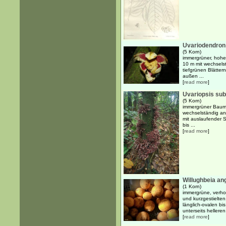
Uvariodendron
(5 Korn)
immergrüner, hoher
10 m mit wechsels
tiefgrünen Blätter
außen ...
[
read more
]
Uvariopsis su
(5 Korn)
immergrüner Baum
wechselständig ang
mit auslaufender S
bis ...
[
read more
]
Willughbeia ang
(1 Korn)
immergrüne, verho
und kurzgestielte
länglich-ovalen bis
unterseits helleren 
[
read more
]