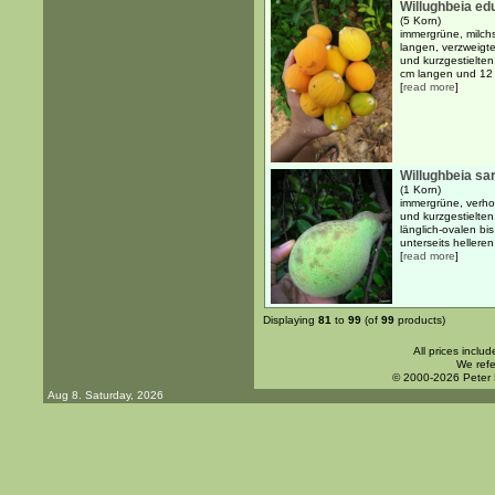
Willughbeia edu
(5 Korn)
immergrüne, milch
langen, verzweigt
und kurzgestielte
cm langen und 12 c
[
read more
]
Willughbeia sa
(1 Korn)
immergrüne, verho
und kurzgestielte
länglich-ovalen bis
unterseits helleren 
[
read more
]
Displaying
81
to
99
(of
99
products)
All prices inclu
We refe
© 2000-2026 Peter
Aug 8. Saturday, 2026