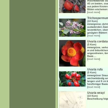
rhizombildende St
40 cm breiten, oval
aus jedem Knoten 
Blüten erscheinen 
[
read more
]
Trichospermum 
(10 Korn)
immergrüner, dicht
ausladenden Zwei
lanzettlichen, obe
gesägten Blättern 
[
read more
]
Uvaria cordata
(5 Korn)
immergrüne, verhol
m und bräunlichen
angeordneten, längl
Basis ...
[
read more
]
Uvaria rufa
(5 Korn)
immergrüner Strau
wechselständig ang
langen und 9 cm br
herzförmiger Basis.
[
read more
]
Uvaria wrayi
(10 Korn)
Beschreibung folgt.