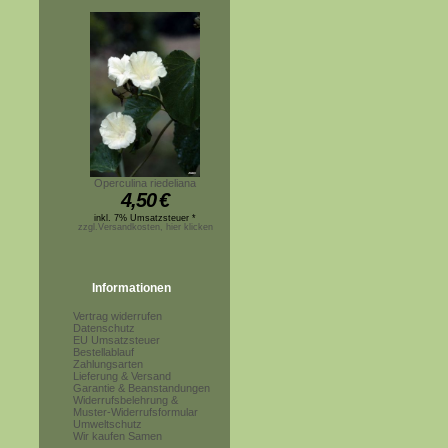
Operculina riedeliana
4,50
€
inkl. 7% Umsatzsteuer *
zzgl.Versandkosten, hier klicken
Informationen
Vertrag widerrufen
Datenschutz
EU Umsatzsteuer
Bestellablauf
Zahlungsarten
Lieferung & Versand
Garantie & Beanstandungen
Widerrufsbelehrung &
Muster-Widerrufsformular
Umweltschutz
Wir kaufen Samen