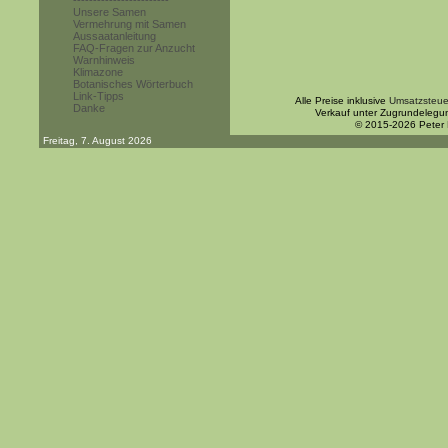
------------------------
Unsere Samen
Vermehrung mit Samen
Aussaatanleitung
FAQ-Fragen zur Anzucht
Warnhinweis
Klimazone
Botanisches Wörterbuch
Link-Tipps
Alle Preise inklusive
Umsatzsteue
Danke
Verkauf unter Zugrundelegu
© 2015-2026 Peter
Freitag, 7. August 2026