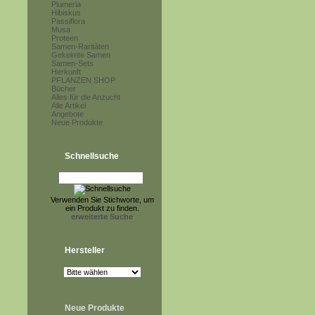
Plumeria
Hibiskus
Passiflora
Musa
Proteen
Samen-Raritäten
Gekeimte Samen
Samen-Sets
Herkunft
PFLANZEN SHOP
Bücher
Alles für die Anzucht
Alle Artikel
Angebote
Neue Produkte
Schnellsuche
Verwenden Sie Stichworte, um
ein Produkt zu finden.
erweiterte Suche
Hersteller
Neue Produkte