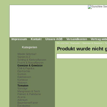
Impressum
Kontakt
Unsere AGB
Versandkosten
Vertrag wid
Sie sind hier:
Startseite
»
Gemüse & Gewürze
»
T
Kategorien
Produkt wurde nicht 
Wieder lieferbar!
Samen A-Z
Schling & Kletterpflanzen
Frucht & Nutzpflanzen
Gemüse & Gewürze
Chili & Paprika
Eierfrüchte
Gurken
Kalebassen
Kürbisse
Melonen
Tomaten
Sonstige
Mangroven & Teich
Palmen & Palmfarne
Acacia
Adenium
Baumfarne/Farne
Eucalyptus