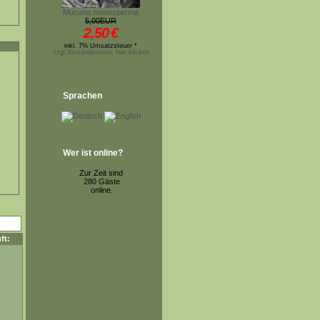
Mucuna monosperma
5,00EUR
2,50
€
inkl. 7% Umsatzsteuer *
zzgl.Versandkosten, hier klicken
Sprachen
Wer ist online?
Zur Zeit sind
280 Gäste
online.
ft: