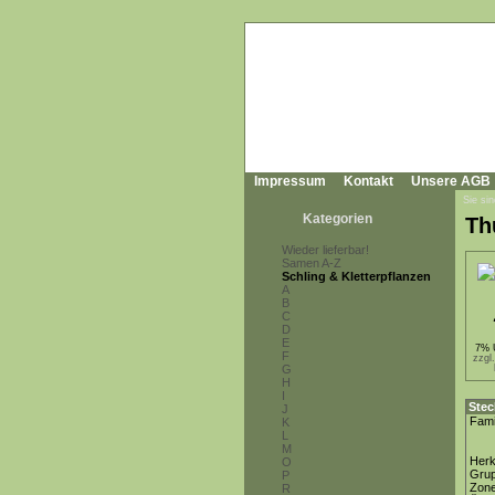
Impressum
Kontakt
Unsere AGB
Sie sin
Kategorien
Th
Wieder lieferbar!
Samen A-Z
Schling & Kletterpflanzen
A
B
C
D
E
7% 
F
zzgl
G
H
I
Stec
J
Fami
K
L
M
Herk
O
Gru
P
Zon
R