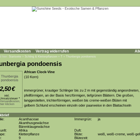
Versandkosten
Vertrag widerrufen
All
d hier:
Startseite
»
Schling & Kletterpflanzen
»
T
»
Thunbergia pondoensis
unbergia pondoensis
African Clock-Vine
(10 Korn)
2,50
€
immergrüner, krautiger Schlinger bis zu 2 m mit gegenständig angeordneten,
pfeilförmigen, an der Basis herzförmigen, tiefgrünen Blättern. Die großen,
inkl.
Umsatzsteuer *
langgestielten, trichterförmigen, weißen bis creme-weißen Blüten mit
.Versandkosten,
hier klicken
gelbem Schlund erscheinen einzeln oder paarweise in den Blattachseln
kbrief
lie:
Acanthaceae
Immergrün:
ja
Akanthusgewächse
Bärenklaugewächse
unft:
Afrika
Duft:
ppe:
Kletterpflanze
Blüte:
weiß, weiß-creme, weiß-gel
e:
9
Blütezeit: