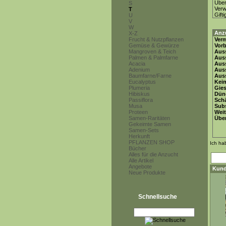
Über
S
Ver
T
Gifti
U
V
W
Anz
X-Z
Frucht & Nutzpflanzen
Ver
Gemüse & Gewürze
Vor
Mangroven & Teich
Auss
Palmen & Palmfarne
Auss
Acacia
Auss
Adenium
Aus
Baumfarne/Farne
Auss
Eucalyptus
Keim
Plumeria
Gie
Hibiskus
Dün
Passiflora
Schä
Musa
Subs
Proteen
Weit
Samen-Raritäten
Übe
Gekeimte Samen
Samen-Sets
Herkunft
PFLANZEN SHOP
Ich ha
Bücher
Alles für die Anzucht
Alle Artikel
Angebote
Kund
Neue Produkte
Schnellsuche