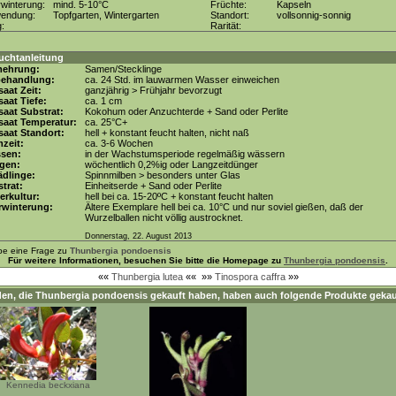
winterung:
mind. 5-10°C
Früchte:
Kapseln
wendung:
Topfgarten, Wintergarten
Standort:
vollsonnig-sonnig
g:
Rarität:
uchtanleitung
mehrung:
Samen/Stecklinge
behandlung:
ca. 24 Std. im lauwarmen Wasser einweichen
aat Zeit:
ganzjährig > Frühjahr bevorzugt
aat Tiefe:
ca. 1 cm
aat Substrat:
Kokohum oder Anzuchterde + Sand oder Perlite
saat Temperatur:
ca. 25°C+
aat Standort:
hell + konstant feucht halten, nicht naß
zeit:
ca. 3-6 Wochen
ssen:
in der Wachstumsperiode regelmäßig wässern
gen:
wöchentlich 0,2%ig oder Langzeitdünger
dlinge:
Spinnmilben > besonders unter Glas
trat:
Einheitserde + Sand oder Perlite
erkultur:
hell bei ca. 15-20ºC + konstant feucht halten
rwinterung:
Ältere Exemplare hell bei ca. 10°C und nur soviel gießen, daß der
Wurzelballen nicht völlig austrocknet.
Donnerstag, 22. August 2013
be eine Frage zu
Thunbergia pondoensis
Für weitere Informationen, besuchen Sie bitte die Homepage zu
Thunbergia pondoensis
.
««
Thunbergia lutea
««
»»
Tinospora caffra
»»
en, die
Thunbergia pondoensis
gekauft haben, haben auch folgende Produkte gekau
Kennedia beckxiana