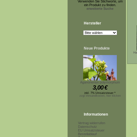
Verwenden Sie Stichworte, um
ein Produkt zu finden.
erweiterte Suche
Hersteller
Neue Produkte
Ha
Aganonerion polymorphum
3,00
€
inkl. 7% Umsatzsteuer *
zzgl.Versandkosten, hier klicken
Informationen
Vertrag widerrufen
Datenschutz
EU Umsatzsteuer
Bestellablauf