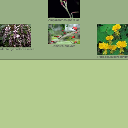
Anigozanthos gabrielae
Bomarea obovata*
rdenbergia violacea rosea
Tropaeolum peregrinu