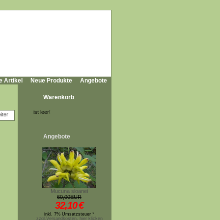
e Artikel
Neue Produkte
Angebote
Warenkorb
ist leer!
Angebote
Mucuna sloanei
60,00EUR
32,10
€
inkl. 7% Umsatzsteuer *
zzgl.Versandkosten, hier klicken