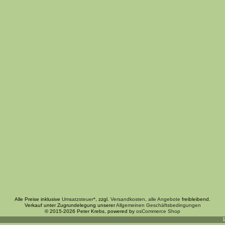
Alle Preise inklusive
Umsatzsteuer*
, zzgl.
Versandkosten
,
alle Angebote
freibleibend.
Verkauf unter Zugrundelegung unserer
Allgemeinen Geschäftsbedingungen
© 2015-2026 Peter Krebs, powered by
osCommerce Shop
1