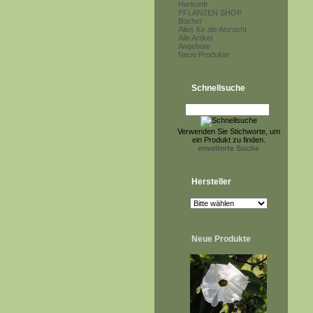
Herkunft
PFLANZEN SHOP
Bücher
Alles für die Anzucht
Alle Artikel
Angebote
Neue Produkte
Schnellsuche
Verwenden Sie Stichworte, um
ein Produkt zu finden.
erweiterte Suche
Hersteller
Neue Produkte