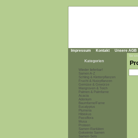
Impressum
Kontakt
Unsere AGB
Sie sin
Kategorien
Pr
Wieder lieferbar!
Samen A-Z
Schling & Kletterpflanzen
Frucht & Nutzpflanzen
Gemüse & Gewürze
Mangroven & Teich
Palmen & Palmfarne
Acacia
Adenium
Baumfarne/Farne
Eucalyptus
Plumeria
Hibiskus
Passiflora
Musa
Proteen
Samen-Raritäten
Gekeimte Samen
Samen-Sets