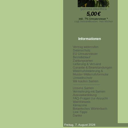
Ipomoea pauciflora
5,00
€
inkl. 7% Umsatzsteuer *
zzgl.Versandkosten, hier klicken
Informationen
Vertrag widerrufen
Datenschutz
EU Umsatzsteuer
Bestellablauf
Zahlungsarten
Lieferung & Versand
Garantie & Beanstandungen
Widerrufsbelehrung &
Muster-Widerrufsformular
Umweltschutz
Wir kaufen Samen
------------------------
Unsere Samen
Vermehrung mit Samen
Aussaatanleitung
FAQ-Fragen zur Anzucht
Warnhinweis
Klimazone
Botanisches Wörterbuch
Link-Tipps
Danke
Freitag, 7. August 2026