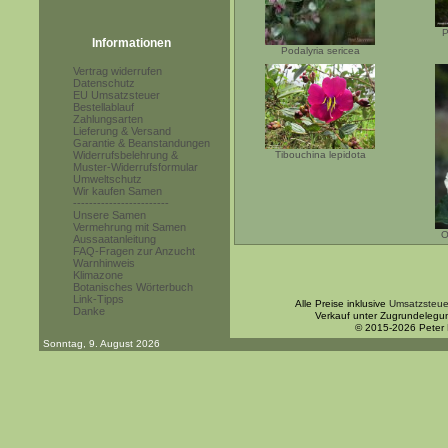
P
Informationen
Podalyria sericea
Vertrag widerrufen
Datenschutz
EU Umsatzsteuer
Bestellablauf
Zahlungsarten
Lieferung & Versand
Garantie & Beanstandungen
Widerrufsbelehrung &
Tibouchina lepidota
Muster-Widerrufsformular
Umweltschutz
Wir kaufen Samen
------------------------
Unsere Samen
Vermehrung mit Samen
O
Aussaatanleitung
FAQ-Fragen zur Anzucht
Warnhinweis
Klimazone
Botanisches Wörterbuch
Link-Tipps
Alle Preise inklusive
Umsatzsteue
Danke
Verkauf unter Zugrundelegu
© 2015-2026 Peter
Sonntag, 9. August 2026