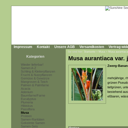
Impressum
Kontakt
Unsere AGB
Versandkosten
Vertrag wid
Sie sind hier:
Startseite
»
Musa
»
Musa aurantiaca 
Kategorien
Musa aurantiaca var. 
Wieder lieferbar!
Zwerg-Banan
Samen A-Z
Schling & Kletterpflanzen
Frucht & Nutzpflanzen
mehrjährige, r
Gemüse & Gewürze
Mangroven & Teich
grünen Pseudo
Palmen & Palmfarne
tiefgrünen, un
Acacia
bestehend aus 
Adenium
Baumfarne/Farne
eßbaren, wäss
Eucalyptus
Plumeria
Hibiskus
Passiflora
Musa
Proteen
Samen-Raritäten
Gekeimte Samen
Samen-Sets