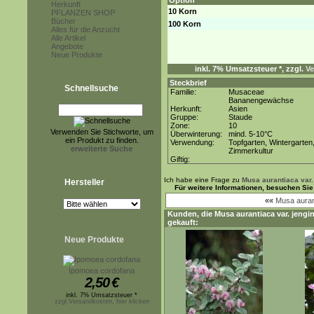
Option
Herkunft
10 Korn
PFLANZEN SHOP
Bücher
100 Korn
Alles für die Anzucht
Alle Artikel
Angebote
Neue Produkte
inkl. 7% Umsatzsteuer *, zzgl.
Ve
Steckbrief
Schnellsuche
Familie:
Musaceae
Bananengewächse
Herkunft:
Asien
Gruppe:
Staude
Zone:
10
Verwenden Sie Stichworte, um
Überwinterung:
mind. 5-10°C
ein Produkt zu finden.
Verwendung:
Topfgarten, Wintergarten
erweiterte Suche
Zimmerkultur
Giftig:
Ich habe eine Frage zu
Musa aurantiaca var.
Hersteller
Für weitere Informationen, besuchen Sie
««
Musa auran
Kunden, die
Musa aurantiaca var. jengi
gekauft:
Neue Produkte
Ipomoea cordofana
2,50
€
inkl. 7% Umsatzsteuer *
zzgl.Versandkosten, hier klicken