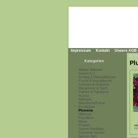
Impressum
Kontakt
Unsere AGB
Sie sin
Kategorien
Pl
Wieder lieferbar!
Samen A-Z
Schling & Kletterpflanzen
Frucht & Nutzpflanzen
Gemüse & Gewürze
Mangroven & Teich
Palmen & Palmfarne
Acacia
Adenium
Baumfarne/Farne
Eucalyptus
Plumeria
Hibiskus
Passiflora
Musa
Proteen
in
zz
Samen-Raritäten
Gekeimte Samen
Samen-Sets