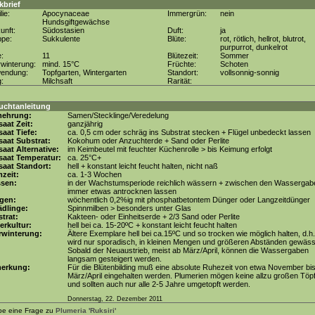
kbrief
lie:
Apocynaceae
Immergrün:
nein
Hundsgiftgewächse
unft:
Südostasien
Duft:
ja
ppe:
Sukkulente
Blüte:
rot, rötlich, hellrot, blutrot,
purpurrot, dunkelrot
e:
11
Blütezeit:
Sommer
winterung:
mind. 15°C
Früchte:
Schoten
wendung:
Topfgarten, Wintergarten
Standort:
vollsonnig-sonnig
g:
Milchsaft
Rarität:
uchtanleitung
mehrung:
Samen/Stecklinge/Veredelung
aat Zeit:
ganzjährig
aat Tiefe:
ca. 0,5 cm oder schräg ins Substrat stecken + Flügel unbedeckt lassen
aat Substrat:
Kokohum oder Anzuchterde + Sand oder Perlite
aat Alternative:
im Keimbeutel mit feuchter Küchenrolle > bis Keimung erfolgt
saat Temperatur:
ca. 25°C+
aat Standort:
hell + konstant leicht feucht halten, nicht naß
zeit:
ca. 1-3 Wochen
ssen:
in der Wachstumsperiode reichlich wässern + zwischen den Wassergab
immer etwas antrocknen lassen
gen:
wöchentlich 0,2%ig mit phosphatbetontem Dünger oder Langzeitdünger
dlinge:
Spinnmilben > besonders unter Glas
trat:
Kakteen- oder Einheitserde + 2/3 Sand oder Perlite
erkultur:
hell bei ca. 15-20ºC + konstant leicht feucht halten
rwinterung:
Ältere Exemplare hell bei ca.15ºC und so trocken wie möglich halten, d.h
wird nur sporadisch, in kleinen Mengen und größeren Abständen gewäss
Sobald der Neuaustrieb, meist ab März/April, können die Wassergaben
langsam gesteigert werden.
erkung:
Für die Blütenbilding muß eine absolute Ruhezeit von etwa November bi
März/April eingehalten werden. Plumerien mögen keine allzu großen Töp
und sollten auch nur alle 2-5 Jahre umgetopft werden.
Donnerstag, 22. Dezember 2011
be eine Frage zu
Plumeria 'Ruksiri'