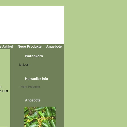
e Artikel
Neue Produkte
Angebote
Warenkorb
ist leer!
Hersteller Info
n
-
Mehr Produkte
n Duft
Angebote