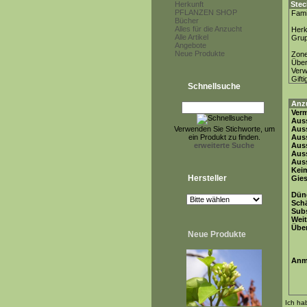
Herkunft
Stec
PFLANZEN SHOP
Fami
Bücher
Alles für die Anzucht
Herk
Alle Artikel
Gru
Angebote
Neue Produkte
Zon
Über
Ver
Gifti
Schnellsuche
Anz
Ver
Auss
Verwenden Sie Stichworte, um
Auss
ein Produkt zu finden.
Auss
erweiterte Suche
Auss
Aus
Auss
Keim
Hersteller
Gie
Dün
Schä
Subs
Weit
Übe
Neue Produkte
Anm
Ich ha