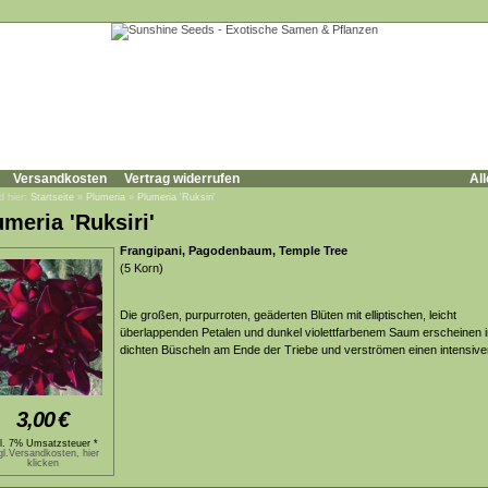
Versandkosten
Vertrag widerrufen
All
d hier:
Startseite
»
Plumeria
»
Plumeria 'Ruksiri'
umeria 'Ruksiri'
Frangipani, Pagodenbaum, Temple Tree
(5 Korn)
Die großen, purpurroten, geäderten Blüten mit elliptischen, leicht
überlappenden Petalen und dunkel violettfarbenem Saum erscheinen i
dichten Büscheln am Ende der Triebe und verströmen einen intensive
3,00
€
kl. 7% Umsatzsteuer *
gl.Versandkosten, hier
klicken