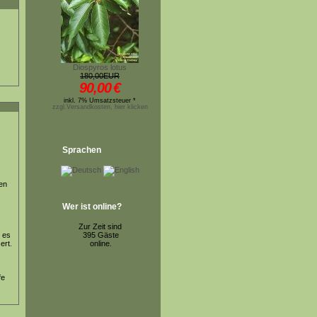
Diospyros lotus
180,00EUR
90,00
€
inkl. 7% Umsatzsteuer *
zzgl.Versandkosten, hier klicken
Sprachen
en
Wer ist online?
Zur Zeit sind
. es
395 Gäste
ert.
online.
s
fe