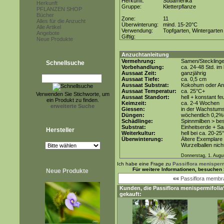
Herkunft:
Südamerika
Herkunft
Gruppe:
Kletterpflanze
PFLANZEN SHOP
Bücher
Zone:
11
Alles für die Anzucht
Überwinterung:
mind. 15-20°C
Alle Artikel
Verwendung:
Topfgarten, Wintergarten
Angebote
Giftig:
Neue Produkte
Anzuchtanleitung
Vermehrung:
Samen/Steckling
Schnellsuche
Vorbehandlung:
ca. 24-48 Std. i
Aussaat Zeit:
ganzjährig
Aussaat Tiefe:
ca. 0,5 cm
Aussaat Substrat:
Kokohum oder Anz
Aussaat Temperatur:
ca. 25°C+
Verwenden Sie Stichworte, um
Aussaat Standort:
hell + konstant fe
ein Produkt zu finden.
Keimzeit:
ca. 2-4 Wochen
erweiterte Suche
Giessen:
in der Wachstum
Düngen:
wöchentlich 0,2%
Schädlinge:
Spinnmilben > be
Substrat:
Einheitserde + Sa
Hersteller
Weiterkultur:
hell bei ca. 20-25
Überwinterung:
Ältere Exemplare 
Wurzelballen nicht
Donnerstag, 1. Augu
Ich habe eine Frage zu
Passiflora menisperm
Für weitere Informationen, besuchen
Neue Produkte
««
Passiflora memb
Kunden, die
Passiflora menispermifolia
gekauft: