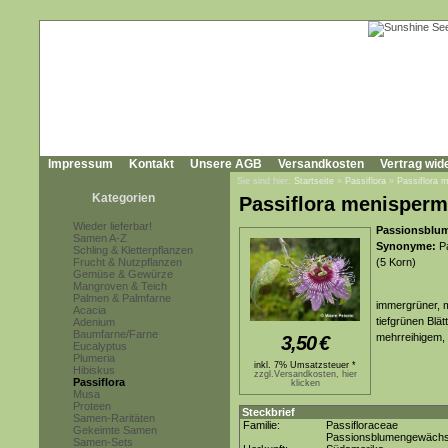
Impressum
Kontakt
Unsere AGB
Versandkosten
Vertrag wid
Sie sind hier:
Startseite
»
Passiflora
»
Passiflora m
Kategorien
Passiflora menispermi
Wieder lieferbar!
Passionsblum
Samen A-Z
Synonyme:
Pa
Schling & Kletterpflanzen
Frucht & Nutzpflanzen
(5 Korn)
Gemüse & Gewürze
Mangroven & Teich
Palmen & Palmfarne
immergrüner, m
Acacia
tiefgrünen Blät
Adenium
Baumfarne/Farne
mehrreihigem, 
3,50
€
Eucalyptus
Plumeria
inkl. 7% Umsatzsteuer *
Hibiskus
zzgl.Versandkosten, hier
Passiflora
klicken
Musa
Proteen
Steckbrief
Samen-Raritäten
Familie:
Passifloraceae
Gekeimte Samen
Passionsblumengewäch
Samen-Sets