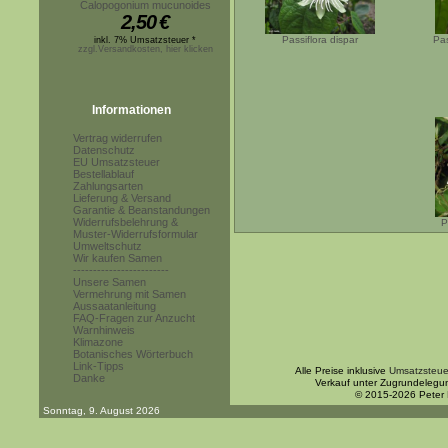
Calopogonium mucunoides
2,50
€
Passiflora dispar
Pas
inkl. 7% Umsatzsteuer *
zzgl.Versandkosten, hier klicken
Informationen
Vertrag widerrufen
Datenschutz
EU Umsatzsteuer
Bestellablauf
Zahlungsarten
Lieferung & Versand
Garantie & Beanstandungen
Widerrufsbelehrung &
P
Muster-Widerrufsformular
Umweltschutz
Wir kaufen Samen
------------------------
Unsere Samen
Vermehrung mit Samen
Aussaatanleitung
FAQ-Fragen zur Anzucht
Warnhinweis
Klimazone
Botanisches Wörterbuch
Link-Tipps
Alle Preise inklusive
Umsatzsteue
Danke
Verkauf unter Zugrundelegu
© 2015-2026 Peter
Sonntag, 9. August 2026