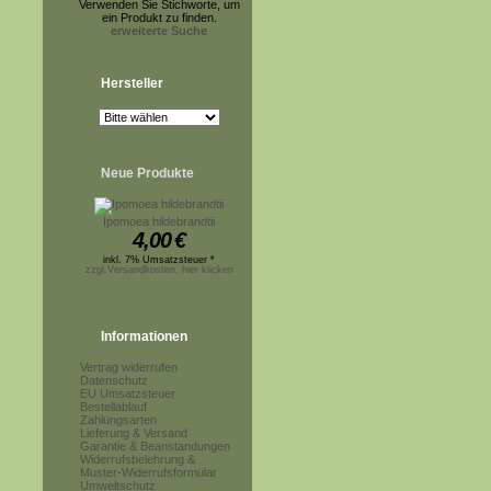
Verwenden Sie Stichworte, um
ein Produkt zu finden.
erweiterte Suche
Hersteller
Neue Produkte
Ipomoea hildebrandtii
4,00
€
inkl. 7% Umsatzsteuer *
zzgl.Versandkosten, hier klicken
Informationen
Vertrag widerrufen
Datenschutz
EU Umsatzsteuer
Bestellablauf
Zahlungsarten
Lieferung & Versand
Garantie & Beanstandungen
Widerrufsbelehrung &
Muster-Widerrufsformular
Umweltschutz