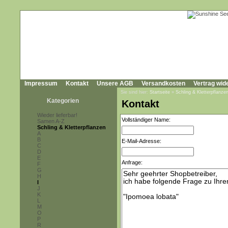
Impressum
Kontakt
Unsere AGB
Versandkosten
Vertrag wid
Sie sind hier:
Startseite
»
Schling & Kletterpflanze
Kategorien
Kontakt
Wieder lieferbar!
Vollständiger Name:
Samen A-Z
Schling & Kletterpflanzen
A
B
E-Mail-Adresse:
C
D
E
Anfrage:
F
G
H
I
J
K
L
M
O
P
R