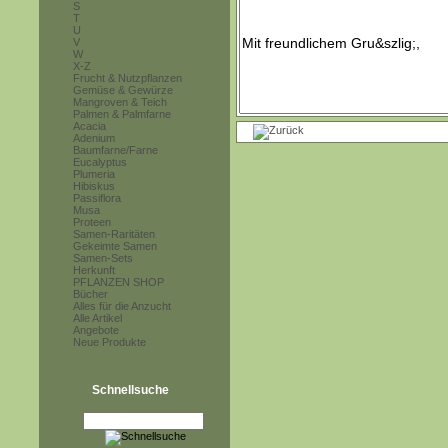
S
T
U
V
W
X-Z
Frucht & Nutzpflanzen
Gemüse & Gewürze
Mangroven & Teich
Palmen & Palmfarne
Acacia
Adenium
Baumfarne/Farne
Eucalyptus
Plumeria
Hibiskus
Passiflora
Musa
Proteen
Samen-Raritäten
Gekeimte Samen
Samen-Sets
Herkunft
PFLANZEN SHOP
Bücher
Alles für die Anzucht
Alle Artikel
Angebote
Neue Produkte
Schnellsuche