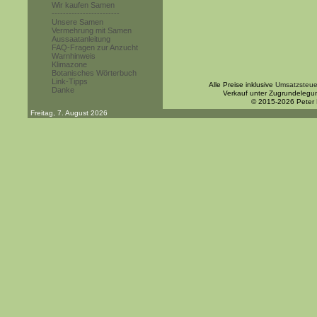
Wir kaufen Samen
------------------------
Unsere Samen
Vermehrung mit Samen
Aussaatanleitung
FAQ-Fragen zur Anzucht
Warnhinweis
Klimazone
Botanisches Wörterbuch
Link-Tipps
Alle Preise inklusive
Umsatzsteue
Danke
Verkauf unter Zugrundelegu
© 2015-2026 Peter
Freitag, 7. August 2026