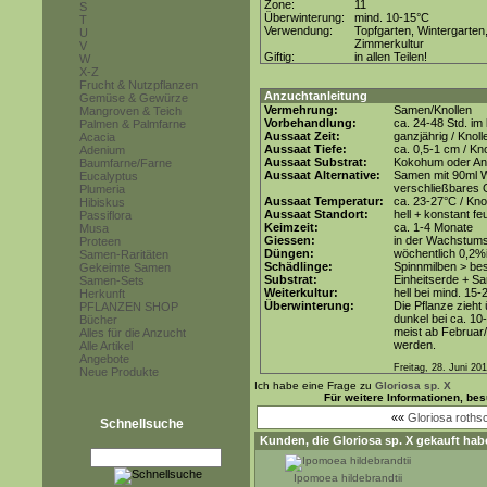
Zone:
11
S
Überwinterung:
mind. 10-15°C
T
Verwendung:
Topfgarten, Wintergarten
U
Zimmerkultur
V
Giftig:
in allen Teilen!
W
X-Z
Frucht & Nutzpflanzen
Anzuchtanleitung
Gemüse & Gewürze
Vermehrung:
Samen/Knollen
Mangroven & Teich
Vorbehandlung:
ca. 24-48 Std. i
Palmen & Palmfarne
Aussaat Zeit:
ganzjährig / Knol
Acacia
Aussaat Tiefe:
ca. 0,5-1 cm / Kn
Adenium
Aussaat Substrat:
Kokohum oder Anz
Baumfarne/Farne
Aussaat Alternative:
Samen mit 90ml W
Eucalyptus
verschließbares G
Plumeria
Aussaat Temperatur:
ca. 23-27°C / Kno
Hibiskus
Aussaat Standort:
hell + konstant fe
Passiflora
Keimzeit:
ca. 1-4 Monate
Musa
Giessen:
in der Wachstum
Proteen
Düngen:
wöchentlich 0,2%
Samen-Raritäten
Schädlinge:
Spinnmilben > be
Gekeimte Samen
Substrat:
Einheitserde + Sa
Samen-Sets
Weiterkultur:
hell bei mind. 15-
Herkunft
Überwinterung:
Die Pflanze zieht 
PFLANZEN SHOP
dunkel bei ca. 10
Bücher
meist ab Februar
Alles für die Anzucht
werden.
Alle Artikel
Angebote
Freitag, 28. Juni 20
Neue Produkte
Ich habe eine Frage zu
Gloriosa sp. X
Für weitere Informationen, be
««
Gloriosa rothsc
Schnellsuche
Kunden, die
Gloriosa sp. X
gekauft hab
Ipomoea hildebrandtii