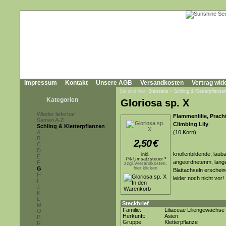
Impressum
Kontakt
Unsere AGB
Versandkosten
Vertrag wid
Sie sind hier:
Startseite
»
Schling & Kletterpflanze
Kategorien
Gloriosa sp. X
Wieder lieferbar!
Flammenlilie, Pracht
Samen A-Z
Climbing Lily
Schling & Kletterpflanzen
A
(10 Korn)
B
2,50
€
C
D
knollenbildende, laub
inkl.
E
7% Umsatzsteuer *
angeordnetenm, langen
F
zzgl.Versandkosten,
G
hier klicken
Blattachseln erschein
H
leider noch nicht vor!
I
J
K
L
Steckbrief
M
Familie:
Liliaceae Liliengewächse
O
Herkunft:
Asien
P
Gruppe:
Kletterpflanze
R