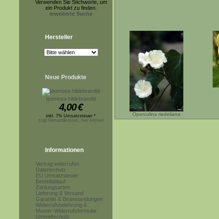
Verwenden Sie Stichworte, um
ein Produkt zu finden.
erweiterte Suche
Hersteller
Neue Produkte
Ipomoea hildebrandtii
4,00
€
Operculina riedeliana
inkl. 7% Umsatzsteuer *
zzgl.Versandkosten, hier klicken
Informationen
Vertrag widerrufen
Datenschutz
EU Umsatzsteuer
Bestellablauf
Zahlungsarten
Lieferung & Versand
Garantie & Beanstandungen
Widerrufsbelehrung &
Muster-Widerrufsformular
Umweltschutz