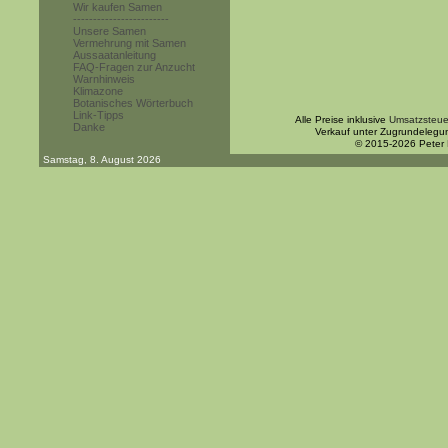
Wir kaufen Samen
------------------------
Unsere Samen
Vermehrung mit Samen
Aussaatanleitung
FAQ-Fragen zur Anzucht
Warnhinweis
Klimazone
Botanisches Wörterbuch
Link-Tipps
Alle Preise inklusive
Umsatzsteue
Danke
Verkauf unter Zugrundelegu
© 2015-2026 Peter
Samstag, 8. August 2026