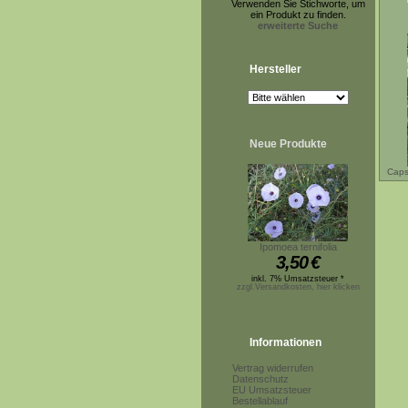
Verwenden Sie Stichworte, um
ein Produkt zu finden.
erweiterte Suche
Hersteller
Neue Produkte
Caps
Ipomoea ternifolia
3,50
€
inkl. 7% Umsatzsteuer *
zzgl.Versandkosten, hier klicken
Informationen
Vertrag widerrufen
Datenschutz
EU Umsatzsteuer
Bestellablauf