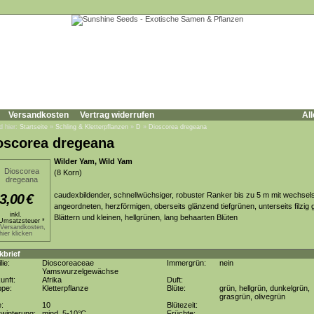
Versandkosten
Vertrag widerrufen
All
d hier:
Startseite
»
Schling & Kletterpflanzen
»
D
»
Dioscorea dregeana
oscorea dregeana
Wilder Yam, Wild Yam
(8 Korn)
caudexbildender, schnellwüchsiger, robuster Ranker bis zu 5 m mit wechsel
3,00
€
angeordneten, herzförmigen, oberseits glänzend tiefgrünen, unterseits filzig
inkl.
Blättern und kleinen, hellgrünen, lang behaarten Blüten
Umsatzsteuer *
.Versandkosten,
hier klicken
kbrief
lie:
Dioscoreaceae
Immergrün:
nein
Yamswurzelgewächse
unft:
Afrika
Duft:
ppe:
Kletterpflanze
Blüte:
grün, hellgrün, dunkelgrün,
grasgrün, olivegrün
e:
10
Blütezeit:
winterung:
mind. 5-10°C
Früchte: