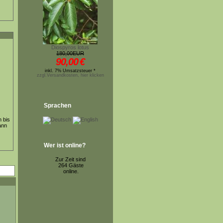
Diospyros lotus
180,00EUR
90,00
€
inkl. 7% Umsatzsteuer *
zzgl.Versandkosten, hier klicken
Sprachen
n bis
ann
Wer ist online?
Zur Zeit sind
264 Gäste
online.