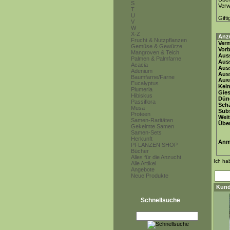
S
Ver
T
U
Gifti
V
W
X-Z
Anz
Frucht & Nutzpflanzen
Ver
Gemüse & Gewürze
Vor
Mangroven & Teich
Auss
Palmen & Palmfarne
Auss
Acacia
Auss
Adenium
Aus
Baumfarne/Farne
Auss
Eucalyptus
Keim
Plumeria
Gie
Hibiskus
Dün
Passiflora
Schä
Musa
Subs
Proteen
Weit
Samen-Raritäten
Übe
Gekeimte Samen
Samen-Sets
Herkunft
Anm
PFLANZEN SHOP
Bücher
Alles für die Anzucht
Ich ha
Alle Artikel
Angebote
Neue Produkte
Kund
Schnellsuche