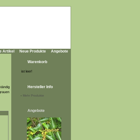
e Artikel
Neue Produkte
Angebote
Warenkorb
ist leer!
Hersteller Info
ständig
 grauen
-
Mehr Produkte
Angebote