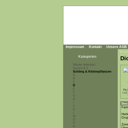
Impressum
Kontakt
Unsere AGB
Sie sin
Kategorien
Di
Wieder lieferbar!
Samen A-Z
Schling & Kletterpflanzen
A
B
C
D
E
7% 
F
zzgl
G
H
I
Stec
J
Fami
K
L
Herk
M
Gru
O
P
Zon
R
Über