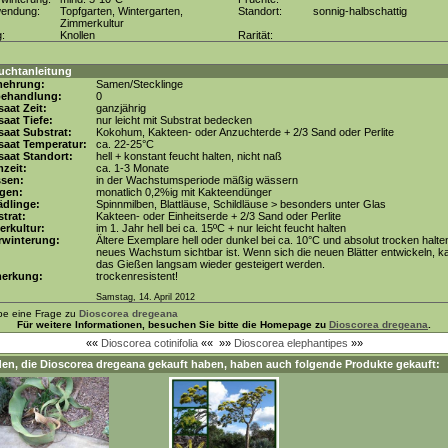
wendung:
Topfgarten, Wintergarten,
Standort:
sonnig-halbschattig
Zimmerkultur
g:
Knollen
Rarität:
uchtanleitung
mehrung:
Samen/Stecklinge
behandlung:
0
aat Zeit:
ganzjährig
aat Tiefe:
nur leicht mit Substrat bedecken
aat Substrat:
Kokohum, Kakteen- oder Anzuchterde + 2/3 Sand oder Perlite
saat Temperatur:
ca. 22-25°C
aat Standort:
hell + konstant feucht halten, nicht naß
zeit:
ca. 1-3 Monate
ssen:
in der Wachstumsperiode mäßig wässern
gen:
monatlich 0,2%ig mit Kakteendünger
dlinge:
Spinnmilben, Blattläuse, Schildläuse > besonders unter Glas
trat:
Kakteen- oder Einheitserde + 2/3 Sand oder Perlite
erkultur:
im 1. Jahr hell bei ca. 15ºC + nur leicht feucht halten
rwinterung:
Ältere Exemplare hell oder dunkel bei ca. 10°C und absolut trocken halte
neues Wachstum sichtbar ist. Wenn sich die neuen Blätter entwickeln, k
das Gießen langsam wieder gesteigert werden.
erkung:
trockenresistent!
Samstag, 14. April 2012
be eine Frage zu
Dioscorea dregeana
Für weitere Informationen, besuchen Sie bitte die Homepage zu
Dioscorea dregeana
.
««
Dioscorea cotinifolia
««
»»
Dioscorea elephantipes
»»
en, die
Dioscorea dregeana
gekauft haben, haben auch folgende Produkte gekauft: