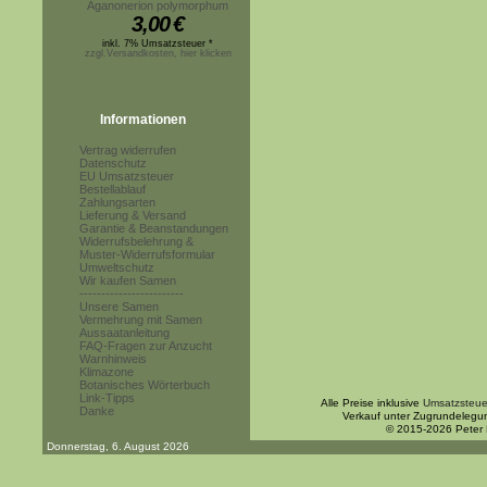
Aganonerion polymorphum
3,00
€
inkl. 7% Umsatzsteuer *
zzgl.Versandkosten, hier klicken
Informationen
Vertrag widerrufen
Datenschutz
EU Umsatzsteuer
Bestellablauf
Zahlungsarten
Lieferung & Versand
Garantie & Beanstandungen
Widerrufsbelehrung &
Muster-Widerrufsformular
Umweltschutz
Wir kaufen Samen
------------------------
Unsere Samen
Vermehrung mit Samen
Aussaatanleitung
FAQ-Fragen zur Anzucht
Warnhinweis
Klimazone
Botanisches Wörterbuch
Link-Tipps
Alle Preise inklusive
Umsatzsteue
Danke
Verkauf unter Zugrundelegu
© 2015-2026 Peter
Donnerstag, 6. August 2026