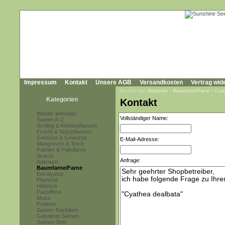
Impressum
Kontakt
Unsere AGB
Versandkosten
Vertrag wid
Sie sind hier:
Startseite
»
Baumfarne/Farne
»
Cyat
Kategorien
Kontakt
Wieder lieferbar!
Vollständiger Name:
Samen A-Z
Schling & Kletterpflanzen
Frucht & Nutzpflanzen
Gemüse & Gewürze
E-Mail-Adresse:
Mangroven & Teich
Palmen & Palmfarne
Acacia
Anfrage:
Adenium
Baumfarne/Farne
Eucalyptus
Plumeria
Hibiskus
Passiflora
Musa
Proteen
Samen-Raritäten
Gekeimte Samen
Samen-Sets