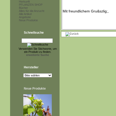
Herkunft
PFLANZEN SHOP
Bücher
Alles für die Anzucht
Alle Artikel
Angebote
Neue Produkte
Schnellsuche
Verwenden Sie Stichworte, um
ein Produkt zu finden.
erweiterte Suche
Hersteller
Neue Produkte