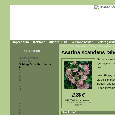
Impressum
Kontakt
Unsere AGB
Versandkosten
Vertrag wid
Sie sind hier:
Startseite
»
Schling & Kletterpflanze
Kategorien
Asarina scandens 'Sho
Wieder lieferbar!
Gloxinienwin
Samen A-Z
Synonyme:
Lo
Schling & Kletterpflanzen
A
(Port.)
B
C
mehrjährige, m
D
E
bis zu 3 m mit
F
Blättern und l
G
Blüten mit we
H
I
2,30
€
J
K
inkl. 7% Umsatzsteuer *
L
zzgl.Versandkosten, hier
M
klicken
O
P
Steckbrief
R