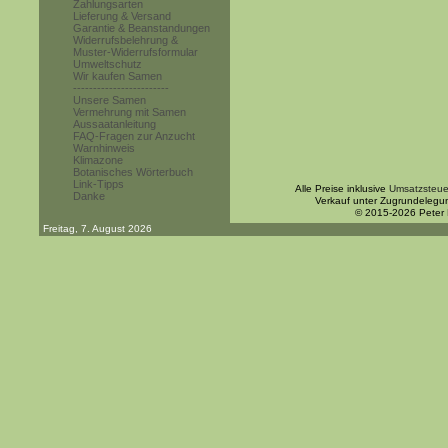
Zahlungsarten
Lieferung & Versand
Garantie & Beanstandungen
Widerrufsbelehrung &
Muster-Widerrufsformular
Umweltschutz
Wir kaufen Samen
------------------------
Unsere Samen
Vermehrung mit Samen
Aussaatanleitung
FAQ-Fragen zur Anzucht
Warnhinweis
Klimazone
Botanisches Wörterbuch
Link-Tipps
Alle Preise inklusive
Umsatzsteue
Danke
Verkauf unter Zugrundelegu
© 2015-2026 Peter
Freitag, 7. August 2026