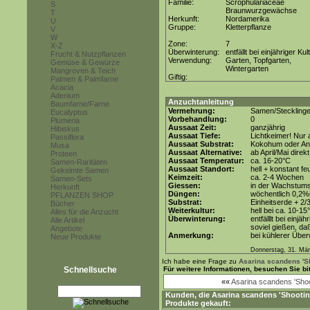
Familie:
Scrophulariaceae
S
Braunwurzgewächse
T
Herkunft:
Nordamerika
U
Gruppe:
Kletterpflanze
V
W
Zone:
7
X-Z
Überwinterung:
entfällt bei einjähriger Kul
Frucht & Nutzpflanzen
Verwendung:
Garten, Topfgarten,
Gemüse & Gewürze
Wintergarten
Mangroven & Teich
Giftig:
Palmen & Palmfarne
Acacia
Adenium
Anzuchtanleitung
Baumfarne/Farne
Vermehrung:
Samen/Steckling
Eucalyptus
Vorbehandlung:
0
Plumeria
Aussaat Zeit:
ganzjährig
Hibiskus
Aussaat Tiefe:
Lichtkeimer! Nur 
Passiflora
Aussaat Substrat:
Kokohum oder Anz
Musa
Aussaat Alternative:
ab April/Mai direkt
Proteen
Aussaat Temperatur:
ca. 16-20°C
Samen-Raritäten
Aussaat Standort:
hell + konstant fe
Gekeimte Samen
Keimzeit:
ca. 2-4 Wochen
Samen-Sets
Giessen:
in der Wachstum
Herkunft
Düngen:
wöchentlich 0,2%
PFLANZEN SHOP
Substrat:
Einheitserde + 2/3
Bücher
Weiterkultur:
hell bei ca. 10-15
Alles für die Anzucht
Überwinterung:
entfälllt bei einj
Alle Artikel
soviel gießen, daß
Angebote
Anmerkung:
bei kühlerer Übe
Neue Produkte
Donnerstag, 31. Mär
Ich habe eine Frage zu
Asarina scandens 'Sh
Schnellsuche
Für weitere Informationen, besuchen Sie b
««
Asarina scandens 'Shoo
Kunden, die
Asarina scandens 'Shootin
Produkte gekauft: