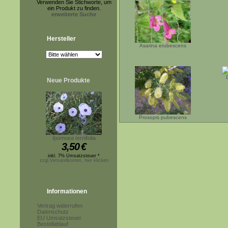
Verwenden Sie Stichworte, um
ein Produkt zu finden.
erweiterte Suche
Hersteller
Asarina erubescens
Neue Produkte
Prosopis pubescens
Ipomoea ternifolia
3,50
€
inkl. 7% Umsatzsteuer *
zzgl.Versandkosten, hier klicken
Informationen
Vertrag widerrufen
Datenschutz
EU Umsatzsteuer
Bestellablauf