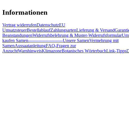
Informationen
Vertrag widerrufen
Datenschutz
EU
Umsatzsteuer
Bestellablauf
Zahlungsarten
Lieferung & Versand
Garanti
Beanstandungen
Widerrufsbelehrung & Muster-Widerrufsformular
Umw
kaufen Samen
------------------------
Unsere Samen
Vermehrung mit
Samen
Aussaatanleitung
FAQ-Fragen zur
Anzucht
Warnhinweis
Klimazone
Botanisches Wörterbuch
Link-Tipps
D