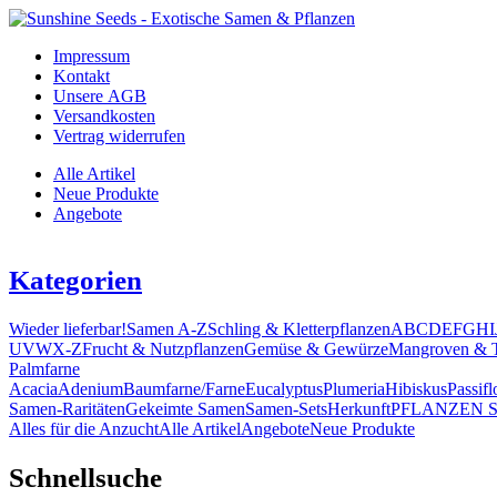
Impressum
Kontakt
Unsere AGB
Versandkosten
Vertrag widerrufen
Alle Artikel
Neue Produkte
Angebote
Kategorien
Wieder lieferbar!
Samen A-Z
Schling & Kletterpflanzen
A
B
C
D
E
F
G
H
I
U
V
W
X-Z
Frucht & Nutzpflanzen
Gemüse & Gewürze
Mangroven & T
Palmfarne
Acacia
Adenium
Baumfarne/Farne
Eucalyptus
Plumeria
Hibiskus
Passifl
Samen-Raritäten
Gekeimte Samen
Samen-Sets
Herkunft
PFLANZEN 
Alles für die Anzucht
Alle Artikel
Angebote
Neue Produkte
Schnellsuche