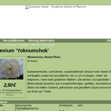
Versandkosten
Vertrag widerrufen
All
d hier:
Startseite
»
Adenium
»
Adenium 'Yoknumchok'
enium 'Yoknumchok'
Wüstenrose, Desert Rose
(5 Korn)
laubabwerfender, sukkulenter, caudexbildender Strauch oder kleiner
mit länglich ovalen bis lanzettlichen, bis zu 10 cm langen, mittel- bis
tiefgrünen, meist weiß geäderten Blättern. Die dichten, kurzgestielten
Blütenstände bestehen aus trompetenförmigen, gefüllten, leuchtend w
2,50
€
Blüten mit hellem Schlund, gefranstem und gewelltem Saum und ersc
kl. 7% Umsatzsteuer *
am Ende der Triebe
gl.Versandkosten, hier
klicken
kbrief
lie:
Apocynaceae
Immergrün:
nein
Hundsgiftgewächse