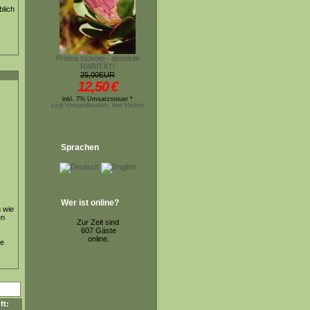
blich
Protea stokoei - absolute
RARITÄT!
25,00EUR
12,50
€
inkl. 7% Umsatzsteuer *
zzgl.Versandkosten, hier klicken
Sprachen
Wer ist online?
n wie
en
Zur Zeit sind
607 Gäste
s
online.
fe
ft: