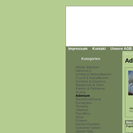
Impressum
Kontakt
Unsere AGB
Sie sin
Kategorien
Ad
Wieder lieferbar!
Samen A-Z
Schling & Kletterpflanzen
Frucht & Nutzpflanzen
Gemüse & Gewürze
Mangroven & Teich
Palmen & Palmfarne
Acacia
Adenium
Baumfarne/Farne
Eucalyptus
Plumeria
in
Hibiskus
zz
Passiflora
Musa
Proteen
Stec
Samen-Raritäten
Fami
Gekeimte Samen
Samen-Sets