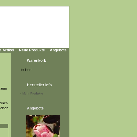
e Artikel
Neue Produkte
Angebote
Warenkorb
ist leer!
Hersteller Info
 Baum
-
Mehr Produkte
eißen
heinen
Angebote