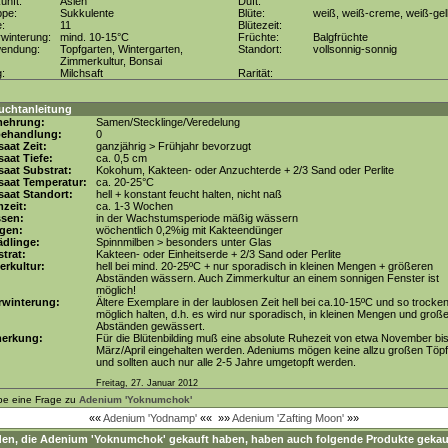
unft:
Asien
Duft:
ppe:
Sukkulente
Blüte:
weiß, weiß-creme, weiß-gel
e:
11
Blütezeit:
winterung:
mind. 10-15°C
Früchte:
Balgfrüchte
wendung:
Topfgarten, Wintergarten,
Standort:
vollsonnig-sonnig
Zimmerkultur, Bonsai
g:
Milchsaft
Rarität:
uchtanleitung
mehrung:
Samen/Stecklinge/Veredelung
behandlung:
0
aat Zeit:
ganzjährig > Frühjahr bevorzugt
aat Tiefe:
ca. 0,5 cm
aat Substrat:
Kokohum, Kakteen- oder Anzuchterde + 2/3 Sand oder Perlite
saat Temperatur:
ca. 20-25°C
aat Standort:
hell + konstant feucht halten, nicht naß
zeit:
ca. 1-3 Wochen
ssen:
in der Wachstumsperiode mäßig wässern
gen:
wöchentlich 0,2%ig mit Kakteendünger
dlinge:
Spinnmilben > besonders unter Glas
trat:
Kakteen- oder Einheitserde + 2/3 Sand oder Perlite
erkultur:
hell bei mind. 20-25ºC + nur sporadisch in kleinen Mengen + größeren
Abständen wässern. Auch Zimmerkultur an einem sonnigen Fenster ist
möglich!
rwinterung:
Ältere Exemplare in der laublosen Zeit hell bei ca.10-15ºC und so trocke
möglich halten, d.h. es wird nur sporadisch, in kleinen Mengen und groß
Abständen gewässert.
erkung:
Für die Blütenbilding muß eine absolute Ruhezeit von etwa November bi
März/April eingehalten werden. Adeniums mögen keine allzu großen Töp
und sollten auch nur alle 2-5 Jahre umgetopft werden.
Freitag, 27. Januar 2012
be eine Frage zu
Adenium 'Yoknumchok'
««
Adenium 'Yodnamp'
««
»»
Adenium 'Zafting Moon'
»»
en, die
Adenium 'Yoknumchok'
gekauft haben, haben auch folgende Produkte gekau