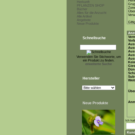
Herk
Herkunft
Gru
PFLANZEN SHOP
Zon
Bücher
Über
Alles für die Anzucht
Ver
Alle Artikel
Angebote
Gifti
Neue Produkte
Anz
Ver
Schnellsuche
Vor
Auss
Auss
Auss
Aus
Verwenden Sie Stichworte, um
Auss
ein Produkt zu finden.
Keim
erweiterte Suche
Gie
Dün
Schä
Subs
Hersteller
Weit
Übe
Anm
Neue Produkte
Ich ha
Kund