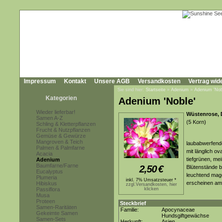
Impressum
Kontakt
Unsere AGB
Versandkosten
Vertrag wid
Sie sind hier:
Startseite
»
Adenium
»
Adenium 'Nob
Kategorien
Adenium 'Noble'
Wieder lieferbar!
Wüstenrose, 
Samen A-Z
(5 Korn)
Schling & Kletterpflanzen
Frucht & Nutzpflanzen
Gemüse & Gewürze
Mangroven & Teich
laubabwerfende
Palmen & Palmfarne
mit länglich ov
Acacia
tiefgrünen, mei
Adenium
Baumfarne/Farne
2,50
€
Blütenstände 
Eucalyptus
leuchtend mage
Plumeria
inkl. 7% Umsatzsteuer *
erscheinen am
Hibiskus
zzgl.Versandkosten, hier
Passiflora
klicken
Musa
Proteen
Steckbrief
Samen-Raritäten
Familie:
Apocynaceae
Gekeimte Samen
Hundsgiftgewächse
Samen-Sets
Herkunft:
Asien