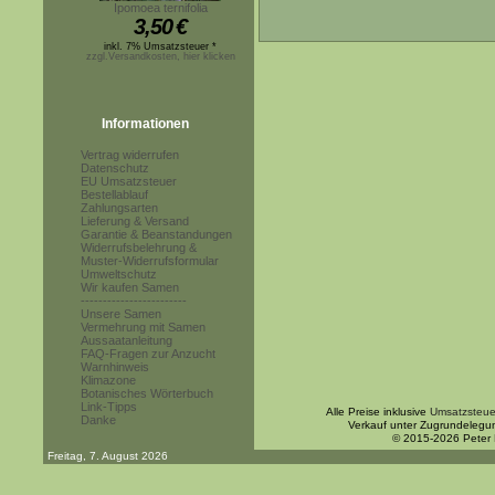
Ipomoea ternifolia
3,50
€
inkl. 7% Umsatzsteuer *
zzgl.Versandkosten, hier klicken
Informationen
Vertrag widerrufen
Datenschutz
EU Umsatzsteuer
Bestellablauf
Zahlungsarten
Lieferung & Versand
Garantie & Beanstandungen
Widerrufsbelehrung &
Muster-Widerrufsformular
Umweltschutz
Wir kaufen Samen
------------------------
Unsere Samen
Vermehrung mit Samen
Aussaatanleitung
FAQ-Fragen zur Anzucht
Warnhinweis
Klimazone
Botanisches Wörterbuch
Link-Tipps
Alle Preise inklusive
Umsatzsteue
Danke
Verkauf unter Zugrundelegu
© 2015-2026 Peter
Freitag, 7. August 2026