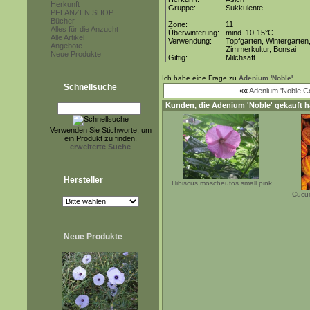
Herkunft
Gruppe:
Sukkulente
PFLANZEN SHOP
Bücher
Zone:
11
Alles für die Anzucht
Überwinterung:
mind. 10-15°C
Alle Artikel
Verwendung:
Topfgarten, Wintergarten
Angebote
Zimmerkultur, Bonsai
Neue Produkte
Giftig:
Milchsaft
Ich habe eine Frage zu
Adenium 'Noble'
Schnellsuche
««
Adenium 'Noble C
Kunden, die
Adenium 'Noble'
gekauft h
Verwenden Sie Stichworte, um
ein Produkt zu finden.
erweiterte Suche
Hersteller
Hibiscus moscheutos small pink
Cucum
Neue Produkte