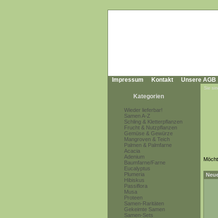
Impressum
Kontakt
Unsere AGB
Sie sin
Kategorien
Wieder lieferbar!
Samen A-Z
Schling & Kletterpflanzen
Frucht & Nutzpflanzen
Gemüse & Gewürze
Mangroven & Teich
Palmen & Palmfarne
Acacia
Adenium
Möcht
Baumfarne/Farne
Eucalyptus
Plumeria
Neue
Hibiskus
Passiflora
Musa
Proteen
Samen-Raritäten
Gekeimte Samen
Samen-Sets