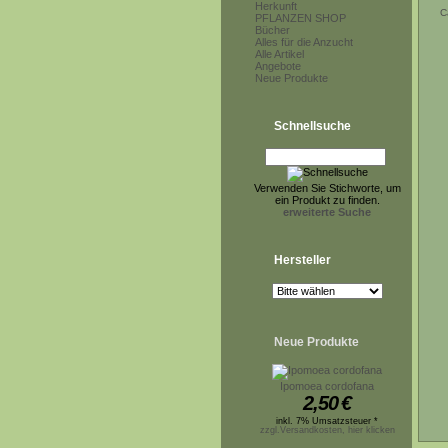
Herkunft
C
PFLANZEN SHOP
Bücher
Alles für die Anzucht
Alle Artikel
Angebote
Neue Produkte
Schnellsuche
Verwenden Sie Stichworte, um
ein Produkt zu finden.
erweiterte Suche
Hersteller
Neue Produkte
Ipomoea cordofana
2,50
€
inkl. 7% Umsatzsteuer *
zzgl.Versandkosten, hier klicken