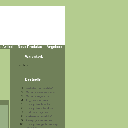
e Artikel
Neue Produkte
Angebote
Warenkorb
ist leer!
Bestseller
01.
Welwitschia mirabilis*
02.
Mucuna sempervirens
03.
Mucuna nigricans
04.
Argyreia nervosa
05.
Eucalyptus ficifolia
06.
Eucalyptus citriodora
07.
Erythrina zeyheri
08.
Plukenetia volubilis*
09.
Xerophyta retinervis
10.
Eucalyptus globulus ssp.
globulus