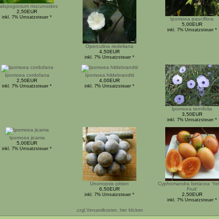
alopogonium mucunoides
2,50EUR
inkl. 7% Umsatzsteuer *
Ipomoea pauciflora
5,00EUR
inkl. 7% Umsatzsteuer *
Operculina riedeliana
4,50EUR
inkl. 7% Umsatzsteuer *
Ipomoea cordofana
Ipomoea hildebrandtii
2,50EUR
4,00EUR
inkl. 7% Umsatzsteuer *
inkl. 7% Umsatzsteuer *
Ipomoea ternifolia
3,50EUR
inkl. 7% Umsatzsteuer *
Ipomoea jicama
5,00EUR
inkl. 7% Umsatzsteuer *
Unonopsis pittieri
Cyphomandra betacea 'Yel
6,50EUR
Fruit'
2,50EUR
inkl. 7% Umsatzsteuer *
inkl. 7% Umsatzsteuer *
zzgl.Versandkosten, hier klicken