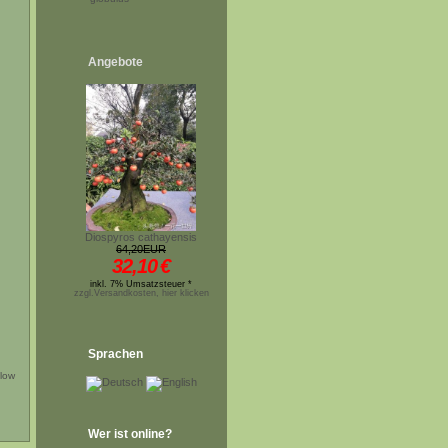
Angebote
Diospyros cathayensis
64,20EUR
32,10
€
inkl. 7% Umsatzsteuer *
zzgl.Versandkosten, hier klicken
Sprachen
low
Wer ist online?