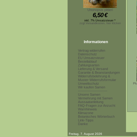
Unonopsis pittieri
6,50
€
inkl. 7% Umsatzsteuer *
zzgl.Versandkosten, hier klicken
Informationen
Vertrag widerrufen
Datenschutz
EU Umsatzsteuer
Bestellablauf
Zahlungsarten
Lieferung & Versand
Garantie & Beanstandungen
Widerrufsbelehrung &
Muster-Widerrufsformular
Umweltschutz
Pl
Wir kaufen Samen
------------------------
Unsere Samen
Vermehrung mit Samen
Aussaatanleitung
FAQ-Fragen zur Anzucht
Warnhinweis
Klimazone
Botanisches Wörterbuch
Link-Tipps
Danke
Freitag, 7. August 2026