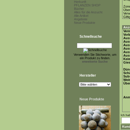
Herkunft
PFLANZEN SHOP
Zon
Bücher
Über
Alles für die Anzucht
Ver
Alle Artikel
Gifti
Angebote
Neue Produkte
Anz
Ver
Vor
Schnellsuche
Auss
Auss
Auss
Auss
Aus
Verwenden Sie Stichworte, um
Auss
ein Produkt zu finden.
Keim
erweiterte Suche
Gie
Dün
Schä
Hersteller
Subs
Weit
Übe
Anm
Neue Produkte
Ich ha
Kund