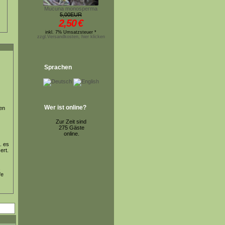
Mucuna monosperma
5,00EUR
2,50
€
inkl. 7% Umsatzsteuer *
zzgl.Versandkosten, hier klicken
Sprachen
Wer ist online?
en
Zur Zeit sind
275 Gäste
online.
. es
ert.
s
fe