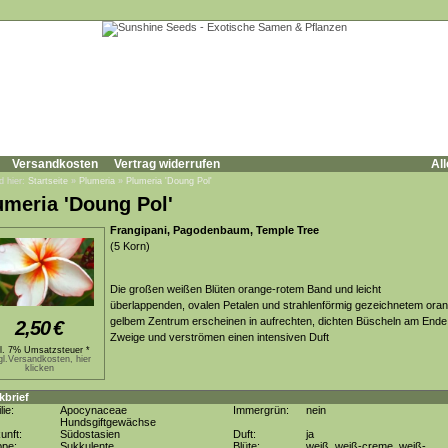
Versandkosten
Vertrag widerrufen
All
d hier:
Startseite
»
Plumeria
»
Plumeria 'Doung Pol'
umeria 'Doung Pol'
Frangipani, Pagodenbaum, Temple Tree
(5 Korn)
Die großen weißen Blüten orange-rotem Band und leicht
überlappenden, ovalen Petalen und strahlenförmig gezeichnetem ora
gelbem Zentrum erscheinen in aufrechten, dichten Büscheln am Ende
2,50
€
Zweige und verströmen einen intensiven Duft
kl. 7% Umsatzsteuer *
gl.Versandkosten, hier
klicken
kbrief
lie:
Apocynaceae
Immergrün:
nein
Hundsgiftgewächse
unft:
Südostasien
Duft:
ja
ppe:
Sukkulente
Blüte:
weiß, weiß-creme, weiß-