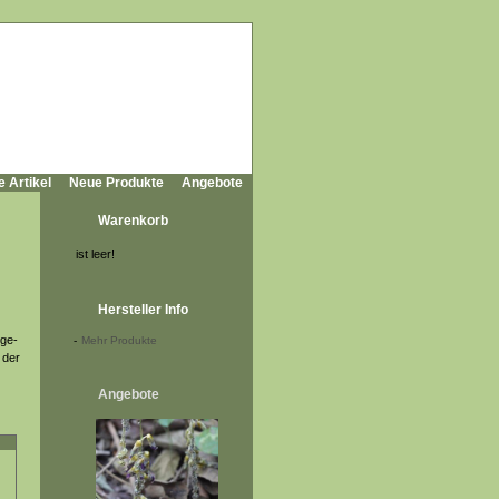
e Artikel
Neue Produkte
Angebote
Warenkorb
ist leer!
Hersteller Info
nge-
-
Mehr Produkte
 der
Angebote