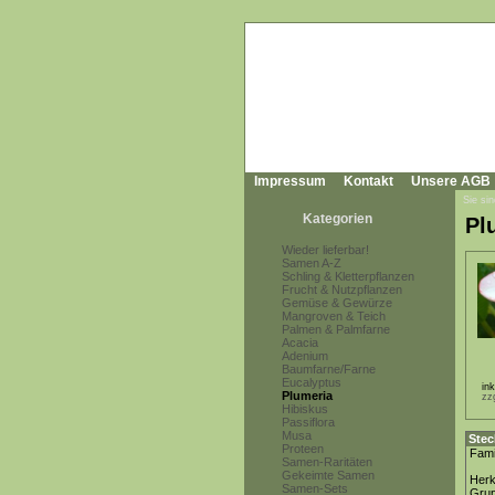
Impressum
Kontakt
Unsere AGB
Sie sin
Kategorien
Pl
Wieder lieferbar!
Samen A-Z
Schling & Kletterpflanzen
Frucht & Nutzpflanzen
Gemüse & Gewürze
Mangroven & Teich
Palmen & Palmfarne
Acacia
Adenium
Baumfarne/Farne
Eucalyptus
in
Plumeria
zz
Hibiskus
Passiflora
Musa
Stec
Proteen
Fami
Samen-Raritäten
Gekeimte Samen
Herk
Samen-Sets
Gru