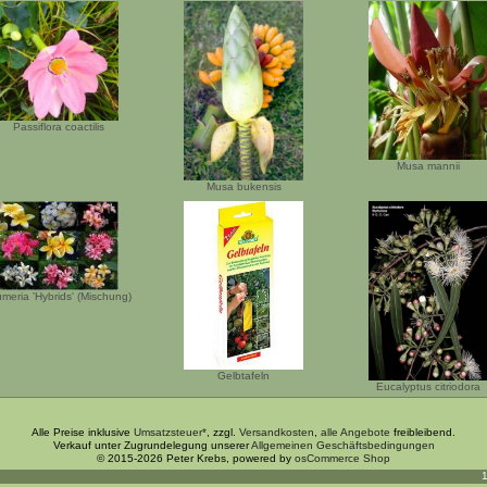
Passiflora coactilis
Musa mannii
Musa bukensis
umeria 'Hybrids' (Mischung)
Gelbtafeln
Eucalyptus citriodora
Alle Preise inklusive
Umsatzsteuer*
, zzgl.
Versandkosten
,
alle Angebote
freibleibend.
Verkauf unter Zugrundelegung unserer
Allgemeinen Geschäftsbedingungen
© 2015-2026 Peter Krebs, powered by
osCommerce Shop
1