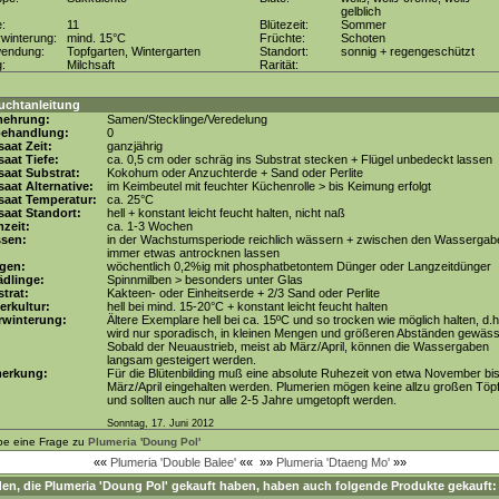
gelblich
e:
11
Blütezeit:
Sommer
winterung:
mind. 15°C
Früchte:
Schoten
wendung:
Topfgarten, Wintergarten
Standort:
sonnig + regengeschützt
g:
Milchsaft
Rarität:
uchtanleitung
mehrung:
Samen/Stecklinge/Veredelung
behandlung:
0
aat Zeit:
ganzjährig
aat Tiefe:
ca. 0,5 cm oder schräg ins Substrat stecken + Flügel unbedeckt lassen
aat Substrat:
Kokohum oder Anzuchterde + Sand oder Perlite
aat Alternative:
im Keimbeutel mit feuchter Küchenrolle > bis Keimung erfolgt
saat Temperatur:
ca. 25°C
aat Standort:
hell + konstant leicht feucht halten, nicht naß
zeit:
ca. 1-3 Wochen
ssen:
in der Wachstumsperiode reichlich wässern + zwischen den Wassergab
immer etwas antrocknen lassen
gen:
wöchentlich 0,2%ig mit phosphatbetontem Dünger oder Langzeitdünger
dlinge:
Spinnmilben > besonders unter Glas
trat:
Kakteen- oder Einheitserde + 2/3 Sand oder Perlite
erkultur:
hell bei mind. 15-20°C + konstant leicht feucht halten
rwinterung:
Ältere Exemplare hell bei ca. 15ºC und so trocken wie möglich halten, d.h
wird nur sporadisch, in kleinen Mengen und größeren Abständen gewäss
Sobald der Neuaustrieb, meist ab März/April, können die Wassergaben
langsam gesteigert werden.
erkung:
Für die Blütenbilding muß eine absolute Ruhezeit von etwa November bi
März/April eingehalten werden. Plumerien mögen keine allzu großen Töp
und sollten auch nur alle 2-5 Jahre umgetopft werden.
Sonntag, 17. Juni 2012
be eine Frage zu
Plumeria 'Doung Pol'
««
Plumeria 'Double Balee'
««
»»
Plumeria 'Dtaeng Mo'
»»
en, die
Plumeria 'Doung Pol'
gekauft haben, haben auch folgende Produkte gekauft: