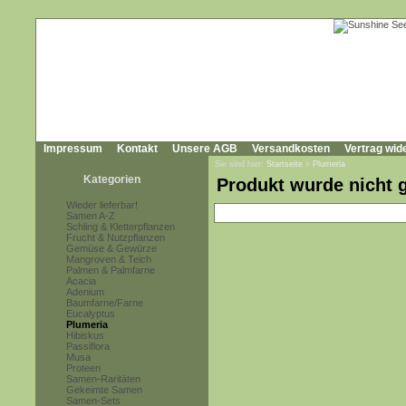
Impressum
Kontakt
Unsere AGB
Versandkosten
Vertrag wid
Sie sind hier:
Startseite
»
Plumeria
Kategorien
Produkt wurde nicht 
Wieder lieferbar!
Samen A-Z
Schling & Kletterpflanzen
Frucht & Nutzpflanzen
Gemüse & Gewürze
Mangroven & Teich
Palmen & Palmfarne
Acacia
Adenium
Baumfarne/Farne
Eucalyptus
Plumeria
Hibiskus
Passiflora
Musa
Proteen
Samen-Raritäten
Gekeimte Samen
Samen-Sets