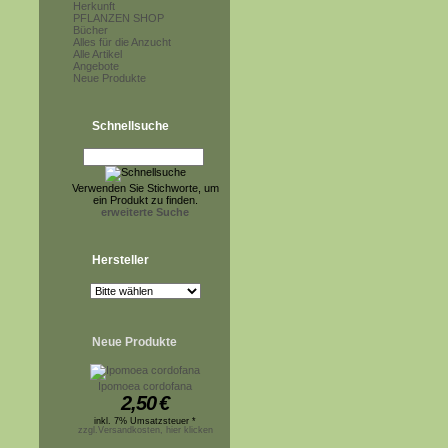
Herkunft
PFLANZEN SHOP
Bücher
Alles für die Anzucht
Alle Artikel
Angebote
Neue Produkte
Schnellsuche
Verwenden Sie Stichworte, um
ein Produkt zu finden.
erweiterte Suche
Hersteller
Neue Produkte
Ipomoea cordofana
2,50
€
inkl. 7% Umsatzsteuer *
zzgl.Versandkosten, hier klicken