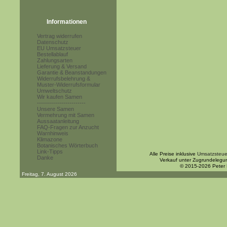
Informationen
Vertrag widerrufen
Datenschutz
EU Umsatzsteuer
Bestellablauf
Zahlungsarten
Lieferung & Versand
Garantie & Beanstandungen
Widerrufsbelehrung &
Muster-Widerrufsformular
Umweltschutz
Wir kaufen Samen
------------------------
Unsere Samen
Vermehrung mit Samen
Aussaatanleitung
FAQ-Fragen zur Anzucht
Warnhinweis
Klimazone
Botanisches Wörterbuch
Link-Tipps
Alle Preise inklusive
Umsatzsteue
Danke
Verkauf unter Zugrundelegu
© 2015-2026 Peter
Freitag, 7. August 2026