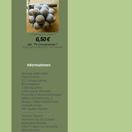
Unonopsis pittieri
6,50
€
inkl. 7% Umsatzsteuer *
zzgl.Versandkosten, hier klicken
Informationen
Vertrag widerrufen
Datenschutz
EU Umsatzsteuer
Bestellablauf
Zahlungsarten
Lieferung & Versand
Garantie & Beanstandungen
Widerrufsbelehrung &
Muster-Widerrufsformular
Umweltschutz
Wir kaufen Samen
------------------------
Unsere Samen
Vermehrung mit Samen
Aussaatanleitung
FAQ-Fragen zur Anzucht
Warnhinweis