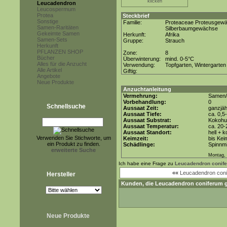
klicken
Leucadendron
Leucospermum
Protea
Steckbrief
Sonstige
Familie:
Proteaceae Proteusgew
Samen-Raritäten
Silberbaumgewächse
Gekeimte Samen
Herkunft:
Afrika
Samen-Sets
Gruppe:
Strauch
Herkunft
PFLANZEN SHOP
Zone:
8
Bücher
Überwinterung:
mind. 0-5°C
Alles für die Anzucht
Verwendung:
Topfgarten, Wintergarten
Alle Artikel
Giftig:
Angebote
Neue Produkte
Anzuchtanleitung
Vermehrung:
Samen/
Vorbehandlung:
0
Schnellsuche
Aussaat Zeit:
ganzjäh
Aussaat Tiefe:
ca. 0,5
Aussaat Substrat:
Kokohum
Aussaat Temperatur:
ca. 20-
Aussaat Standort:
hell + 
Verwenden Sie Stichworte, um
Keimzeit:
bis Kei
ein Produkt zu finden.
Schädlinge:
Spinnmi
erweiterte Suche
Montag, 
Ich habe eine Frage zu
Leucadendron conif
««
Leucadendron con
Hersteller
Kunden, die
Leucadendron coniferum
g
Neue Produkte