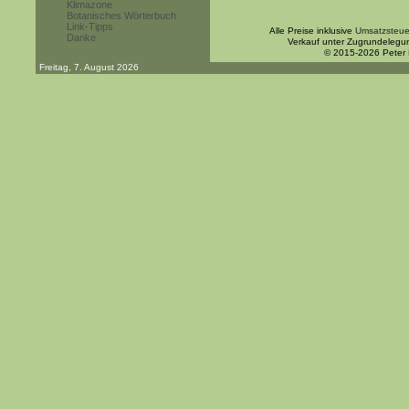
Klimazone
Botanisches Wörterbuch
Link-Tipps
Alle Preise inklusive
Umsatzsteue
Danke
Verkauf unter Zugrundelegu
© 2015-2026 Peter
Freitag, 7. August 2026