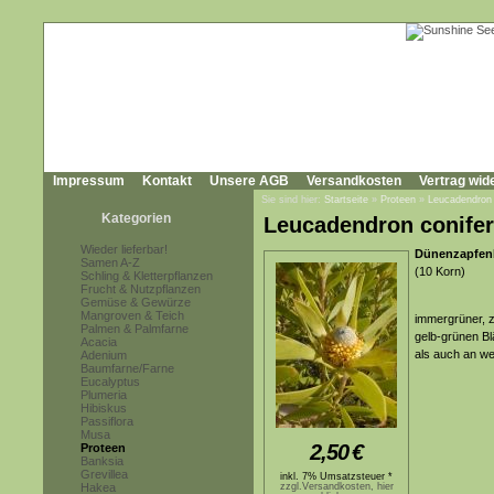
Impressum
Kontakt
Unsere AGB
Versandkosten
Vertrag wid
Sie sind hier:
Startseite
»
Proteen
»
Leucadendron
Kategorien
Leucadendron conife
Wieder lieferbar!
Dünenzapfe
Samen A-Z
(10 Korn)
Schling & Kletterpflanzen
Frucht & Nutzpflanzen
Gemüse & Gewürze
Mangroven & Teich
immergrüner, z
Palmen & Palmfarne
gelb-grünen Bl
Acacia
als auch an we
Adenium
Baumfarne/Farne
Eucalyptus
Plumeria
Hibiskus
Passiflora
Musa
2,50
€
Proteen
Banksia
Grevillea
inkl. 7% Umsatzsteuer *
Hakea
zzgl.Versandkosten, hier