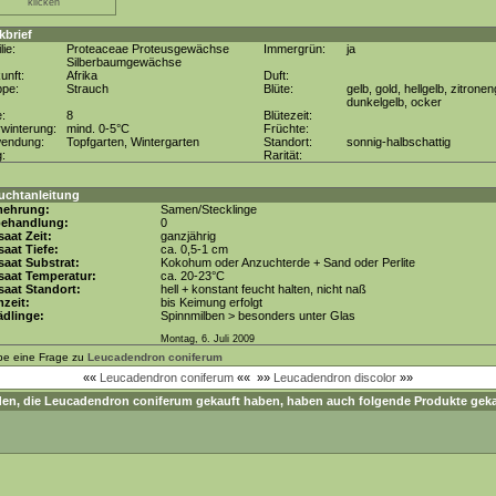
klicken
kbrief
lie:
Proteaceae Proteusgewächse
Immergrün:
ja
Silberbaumgewächse
unft:
Afrika
Duft:
ppe:
Strauch
Blüte:
gelb, gold, hellgelb, zitronen
dunkelgelb, ocker
e:
8
Blütezeit:
winterung:
mind. 0-5°C
Früchte:
wendung:
Topfgarten, Wintergarten
Standort:
sonnig-halbschattig
g:
Rarität:
uchtanleitung
mehrung:
Samen/Stecklinge
behandlung:
0
aat Zeit:
ganzjährig
aat Tiefe:
ca. 0,5-1 cm
aat Substrat:
Kokohum oder Anzuchterde + Sand oder Perlite
saat Temperatur:
ca. 20-23°C
aat Standort:
hell + konstant feucht halten, nicht naß
zeit:
bis Keimung erfolgt
dlinge:
Spinnmilben > besonders unter Glas
Montag, 6. Juli 2009
be eine Frage zu
Leucadendron coniferum
««
Leucadendron coniferum
««
»»
Leucadendron discolor
»»
en, die
Leucadendron coniferum
gekauft haben, haben auch folgende Produkte geka