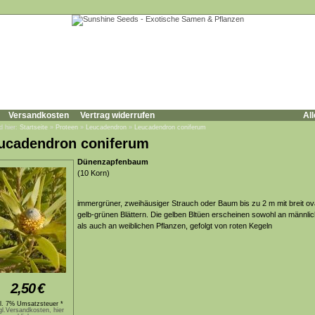
Versandkosten
Vertrag widerrufen
All
d hier:
Startseite
»
Proteen
»
Leucadendron
»
Leucadendron coniferum
ucadendron coniferum
Dünenzapfenbaum
(10 Korn)
immergrüner, zweihäusiger Strauch oder Baum bis zu 2 m mit breit ov
gelb-grünen Blättern. Die gelben Bltüen erscheinen sowohl an männl
als auch an weiblichen Pflanzen, gefolgt von roten Kegeln
2,50
€
kl. 7% Umsatzsteuer *
gl.Versandkosten, hier