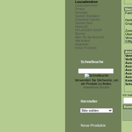
Leucadendron
Leucospermum
Protea
Stec
Sonstige
Fami
Samen-Raritäten
Gekeimte Samen
Herk
Samen-Sets
Gru
Herkunft
PFLANZEN SHOP
Zon
Bücher
Über
Alles für die Anzucht
Ver
Alle Artikel
Gifti
Angebote
Neue Produkte
Anz
Ver
Vor
Schnellsuche
Auss
Auss
Auss
Aus
Auss
Verwenden Sie Stichworte, um
Keim
ein Produkt zu finden.
Schä
erweiterte Suche
Ich ha
Hersteller
Kund
Neue Produkte