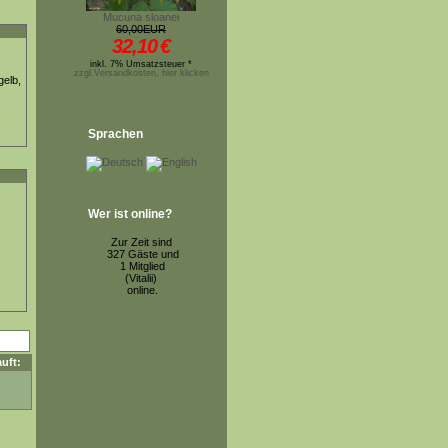
Mucuna sloanei
60,00EUR
32,10
€
inkl. 7% Umsatzsteuer *
zzgl.Versandkosten, hier klicken
gelb,
Sprachen
Wer ist online?
Zur Zeit sind
327 Gäste und
1 Mitglied
(Vitalii)
online.
uft: