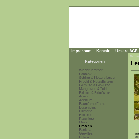
Impressum
Kontakt
Unsere AGB
Sie sin
Kategorien
Le
Wieder lieferbar!
Samen A-Z
Schling & Kletterpflanzen
Frucht & Nutzpflanzen
Gemüse & Gewürze
Mangroven & Teich
Palmen & Palmfarne
Acacia
Adenium
Baumfarne/Farne
Eucalyptus
Plumeria
Hibiskus
Passiflora
Musa
Proteen
Banksia
Grevillea
in
Hakea
zz