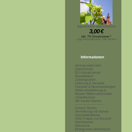
Aganonerion polymorphum
3,00
€
inkl. 7% Umsatzsteuer *
zzgl.Versandkosten, hier klicken
Informationen
Vertrag widerrufen
Datenschutz
EU Umsatzsteuer
Bestellablauf
Zahlungsarten
Lieferung & Versand
Garantie & Beanstandungen
Widerrufsbelehrung &
Muster-Widerrufsformular
Umweltschutz
Wir kaufen Samen
------------------------
Unsere Samen
Vermehrung mit Samen
Aussaatanleitung
FAQ-Fragen zur Anzucht
Warnhinweis
Klimazone
Botanisches Wörterbuch