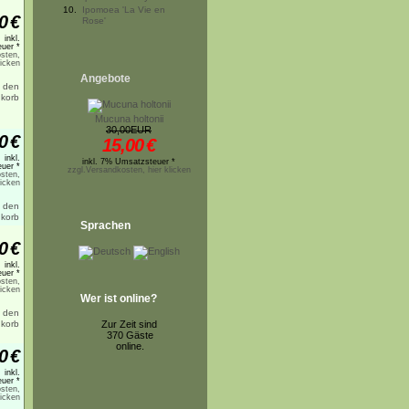
10.
Ipomoea 'La Vie en
0
€
Rose'
inkl.
uer *
sten,
licken
Angebote
Mucuna holtonii
30,00EUR
0
€
15,00
€
inkl.
inkl. 7% Umsatzsteuer *
uer *
zzgl.Versandkosten, hier klicken
sten,
licken
Sprachen
0
€
inkl.
uer *
sten,
licken
Wer ist online?
Zur Zeit sind
370 Gäste
online.
0
€
inkl.
uer *
sten,
licken