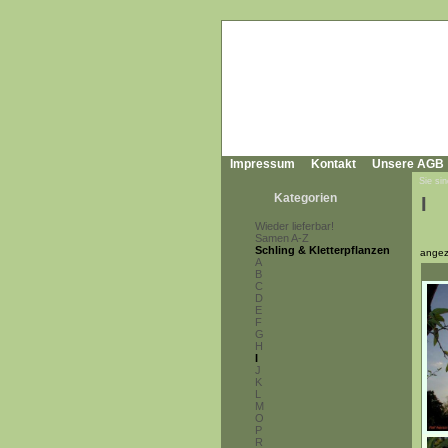
Impressum
Kontakt
Unsere AGB
Sie sin
Kategorien
I
Wieder lieferbar!
Samen A-Z
Schling & Kletterpflanzen
angez
A
B
C
D
E
F
G
H
I
J
K
L
M
O
P
R