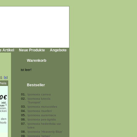
e Artikel
Neue Produkte
Angebote
Warenkorb
ist leer!
.
6
[»]
Preis
Bestseller
01.
Ipomoea carnea
0
€
02.
Ipomoea luteola
'Sunspot'
inkl.
uer *
03.
Ipomoea murucoides
sten,
04.
Ipomoea muelleri
licken
05.
Ipomoea aurantiaca
06.
Ipomoea pes-tigridis
07.
Ipomoea hederifolia var.
lutea
08.
Ipomoea 'Heavenly Blue'
09.
Ipomoea 'Ismay'