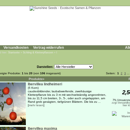
Versandkosten
Vertrag widerrufen
All
d hier:
Startseite
»
Schling & Kletterpflanzen
»
I
Darstellen:
eigte Produkte:
1
bis
20
(von
106
insgesamt)
Seiten:
1
2
3
..
Produkte+
Ibervillea lindheimeri
(5 Korn)
2,5
caudexbildender, laubabwerfende, zweihäusige
Kletterpflanze bis zu 3 m mit wechselständig angeordnten,
bis zu 11,5 cm breiten, 3-, 5-, oder auch ungelappten, am
7% Umsatzste
Rand grob gesägten, tiefgrünen Blättern. Die bis zu ...
zzgl.Versandko
[
mehr lesen
]
hier k
Ibervillea maxima