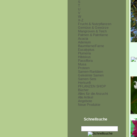
S
T
U
V
W
X-Z
Frucht & Nutzpflanzen
Gemüse & Gewürze
Mangroven & Teich
Palmen & Palmfarne
Acacia
Adenium
Baumfarne/Farne
Eucalyptus
Plumeria
Hibiskus
Passiflora
Musa
Proteen
Samen-Raritäten
Gekeimte Samen
Samen-Sets
Herkunft
PFLANZEN SHOP
Bücher
Alles für die Anzucht
Alle Artikel
Angebote
Neue Produkte
Schnellsuche