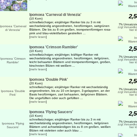
Ipomoea 'Carneval di Venezia'
2,5
(10 Korn)
schnellwüchsiger, einjähriger Ranker bis zu 3 m mit
7% Umsatzste
wechselständig angeordneten, herzförmigen, sattgrünen
zzgl.Versandko
Blättern. Die bis zu 8 cm großen, trompetenförmigen rosa-
hier k
pink und blau-violettfarben gestreifen ...
[
mehr lesen
]
Ipomoea 'Crimson Rambler'
2,5
(10 Korn)
schnellwüchsiger, einjähriger, kräftiger Ranker mit
7% Umsatzste
wechselständig angeordneten, herzförmigen, tiefgrünen,
zzgl.Versandko
leicht behaarten Blättern und trompetenförmigen, großen,
hier k
kirschroten Blüten mit weißem ...
[
mehr lesen
]
Ipomoea 'Double Pink'
2,5
(20 Korn)
schnellwüchsiger, einjähriger Ranker mit wechselständig
7% Umsatzste
angeordneten, bis zu 10 cm langen, 3-gelappten, an der
zzgl.Versandko
Basis herzförmigen, zart behaarten, tiefgrünen Blättern.
hier k
Die ungefüllten oder auch gefüllten ...
[
mehr lesen
]
Ipomoea 'Flying Saucers'
2,5
(10 Korn)
schnellwüchsiger, einjähriger Ranker bis zu 3 m mit
7% Umsatzste
wechselständig angeordneten, herzförmigen, tiefgrünen
zzgl.Versandko
Blättern und achselständigen bis zu 8 cm großen, weißen
hier k
Blüten mit violetten oder auch blau ...
[
mehr lesen
]