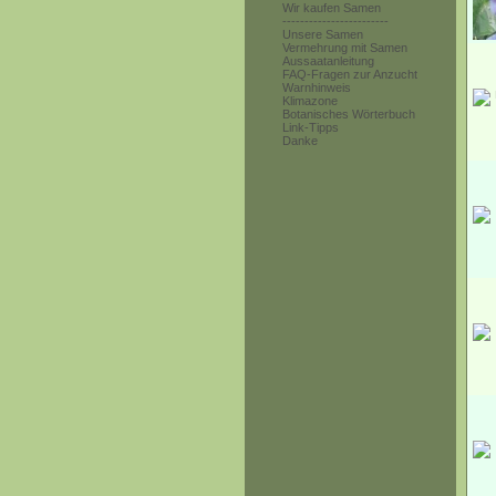
Wir kaufen Samen
------------------------
Unsere Samen
Vermehrung mit Samen
Aussaatanleitung
FAQ-Fragen zur Anzucht
Warnhinweis
Klimazone
Botanisches Wörterbuch
Link-Tipps
Danke