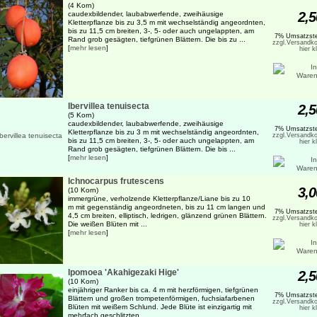
(4 Korn)
2,5
caudexbildender, laubabwerfende, zweihäusige
Kletterpflanze bis zu 3,5 m mit wechselständig angeordnten,
bis zu 11,5 cm breiten, 3-, 5- oder auch ungelappten, am
7% Umsatzste
Rand grob gesägten, tiefgrünen Blättern. Die bis zu ...
zzgl.Versandko
[
mehr lesen
]
hier k
Ibervillea tenuisecta
2,5
(5 Korn)
caudexbildender, laubabwerfende, zweihäusige
7% Umsatzste
Kletterpflanze bis zu 3 m mit wechselständig angeordnten,
zzgl.Versandko
bis zu 11,5 cm breiten, 3-, 5- oder auch ungelappten, am
hier k
Rand grob gesägten, tiefgrünen Blättern. Die bis ...
[
mehr lesen
]
Ichnocarpus frutescens
3,0
(10 Korn)
immergrüne, verholzende Kletterpflanze/Liane bis zu 10
m mit gegenständig angeordneten, bis zu 11 cm langen und
7% Umsatzste
4,5 cm breiten, elliptisch, ledrigen, glänzend grünen Blättern.
zzgl.Versandko
Die weißen Blüten mit ...
hier k
[
mehr lesen
]
Ipomoea 'Akahigezaki Hige'
2,5
(10 Korn)
einjähriger Ranker bis ca. 4 m mit herzförmigen, tiefgrünen
7% Umsatzste
Blättern und großen trompetenförmigen, fuchsiafarbenen
zzgl.Versandko
Blüten mit weißem Schlund. Jede Blüte ist einzigartig mit
hier k
mehrfach geschlitzten ...