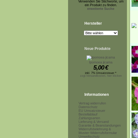
Verwenden Sie Stichworte, um
ein Produkt zu finden.
erweiterte Suche
Hersteller
Neue Produkte
Ipomoea jicama
5,00
€
inkl. 7% Umsatzsteuer *
zzgl.Versandkosten, hier klicken
Informationen
Vertrag widerrufen
Datenschutz
EU Umsatzsteuer
Bestellablauf
Zahlungsarten
Lieferung & Versand
Garantie & Beanstandungen
Widerrufsbelehrung &
Muster-Widerrufsformular
Umweltschutz