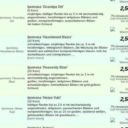
Ipomoea 'Grandpa Ott'
2,5
(5 Korn)
einjähriger, kräftiger Ranker bis zu 3 m mit wechselständig
7% Umsatzste
angeordneten, herzförmigern tiefgrünen Blättern und
zzgl.Versandko
großen, trompetenförmigen, purpurfarbenen Blüten
hier k
mit hellem Schlund
Ipomoea 'Hazelwood Blues'
2,5
(10 Korn)
schnellwüchsiger, einjähriger Ranker bis ca. 3 m mit
7% Umsatzste
herzförmigen, mittelgrünen Blättern. Die Mischung der Blüten
zzgl.Versandko
besteht aus zahlreichen trompetenförmigen blauen, hell- bis
hier k
dunkelblauen und cremig-blauen ...
[
mehr lesen
]
Ipomoea 'Heavenly Blue'
2,5
(20 Korn)
schnellwüchsiger, einjähriger Ranker bis zu 3 m mit
7% Umsatzste
wechselständig angeordneten,
zzgl.Versandko
großen, herzförmigen, tiefgrünen Blättern und
hier k
achselständigen, himmelblauen Blüten mit gold-gelbem
Schlund
Ipomoea 'Heian Yuki'
2,5
(10 Korn)
kräftiger Ranker bis zu 2,5 m mit wechselständig
7% Umsatzste
angeordneten, tiefgrünen, panaschierten Blättern und
zzgl.Versandko
trompetenförmigen, bis zu 15 cm großen, strahlend weißen,
hier k
gekräuselten Blüten mit graublauem ...
[
mehr lesen
]