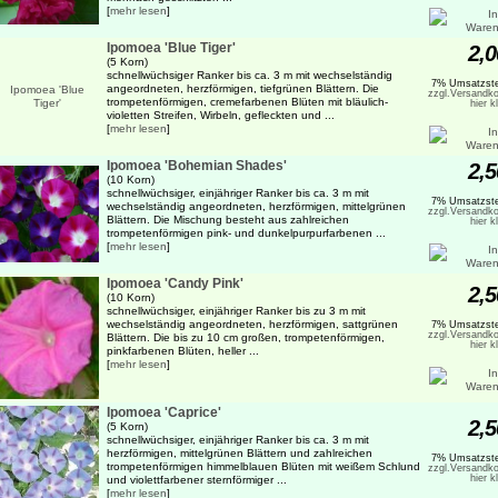
[
mehr lesen
]
Ipomoea 'Blue Tiger'
2,0
(5 Korn)
schnellwüchsiger Ranker bis ca. 3 m mit wechselständig
7% Umsatzste
angeordneten, herzförmigen, tiefgrünen Blättern. Die
zzgl.Versandko
trompetenförmigen, cremefarbenen Blüten mit bläulich-
hier k
violetten Streifen, Wirbeln, gefleckten und ...
[
mehr lesen
]
Ipomoea 'Bohemian Shades'
2,5
(10 Korn)
schnellwüchsiger, einjähriger Ranker bis ca. 3 m mit
7% Umsatzste
wechselständig angeordneten, herzförmigen, mittelgrünen
zzgl.Versandko
Blättern. Die Mischung besteht aus zahlreichen
hier k
trompetenförmigen pink- und dunkelpurpurfarbenen ...
[
mehr lesen
]
Ipomoea 'Candy Pink'
2,5
(10 Korn)
schnellwüchsiger, einjähriger Ranker bis zu 3 m mit
wechselständig angeordneten, herzförmigen, sattgrünen
7% Umsatzste
zzgl.Versandko
Blättern. Die bis zu 10 cm großen, trompetenförmigen,
hier k
pinkfarbenen Blüten, heller ...
[
mehr lesen
]
Ipomoea 'Caprice'
2,5
(5 Korn)
schnellwüchsiger, einjähriger Ranker bis ca. 3 m mit
herzförmigen, mittelgrünen Blättern und zahlreichen
7% Umsatzste
trompetenförmigen himmelblauen Blüten mit weißem Schlund
zzgl.Versandko
hier k
und violettfarbener sternförmiger ...
[
mehr lesen
]